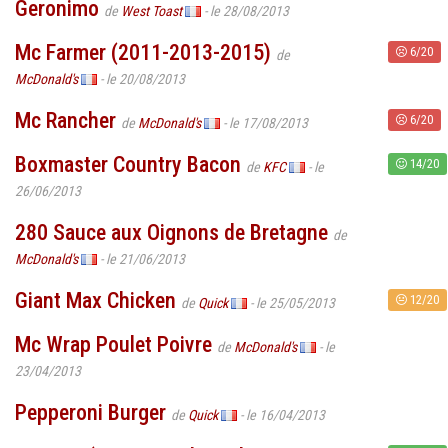
Geronimo
de
West Toast
- le 28/08/2013
Mc Farmer (2011-2013-2015)
6/20
de
McDonald's
- le 20/08/2013
Mc Rancher
6/20
de
McDonald's
- le 17/08/2013
Boxmaster Country Bacon
14/20
de
KFC
- le
26/06/2013
280 Sauce aux Oignons de Bretagne
de
McDonald's
- le 21/06/2013
Giant Max Chicken
12/20
de
Quick
- le 25/05/2013
Mc Wrap Poulet Poivre
de
McDonald's
- le
23/04/2013
Pepperoni Burger
de
Quick
- le 16/04/2013