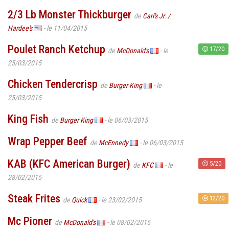
2/3 Lb Monster Thickburger
de
Carl's Jr. /
Hardee's
- le 11/04/2015
Poulet Ranch Ketchup
17/20
de
McDonald's
- le
25/03/2015
Chicken Tendercrisp
de
Burger King
- le
25/03/2015
King Fish
de
Burger King
- le 06/03/2015
Wrap Pepper Beef
de
McEnnedy
- le 06/03/2015
KAB (KFC American Burger)
5/20
de
KFC
- le
28/02/2015
Steak Frites
12/20
de
Quick
- le 23/02/2015
Mc Pioner
de
McDonald's
- le 08/02/2015