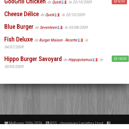
GooGrill Chicken
6/20
de
Quick
- le 20/10/2009
Cheese Délice
de
Quick
- le 20/10/2009
Blue Burger
de
Seventeen
- le 03/08/2009
Fish Deluxe
de
Burger Maison - Recette
- le
04/07/2009
Hippo Burger Savoyard
14/20
de
Hippopotamus
- le
30/05/2009
MyBurger 2006-2026
RSS :
chroniques
|
recettes
|
tout