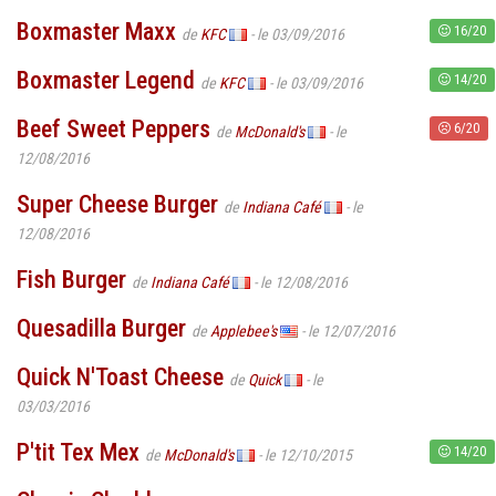
Boxmaster Maxx
16/20
de
KFC
- le 03/09/2016
Boxmaster Legend
14/20
de
KFC
- le 03/09/2016
Beef Sweet Peppers
6/20
de
McDonald's
- le
12/08/2016
Super Cheese Burger
de
Indiana Café
- le
12/08/2016
Fish Burger
de
Indiana Café
- le 12/08/2016
Quesadilla Burger
de
Applebee's
- le 12/07/2016
Quick N'Toast Cheese
de
Quick
- le
03/03/2016
P'tit Tex Mex
14/20
de
McDonald's
- le 12/10/2015