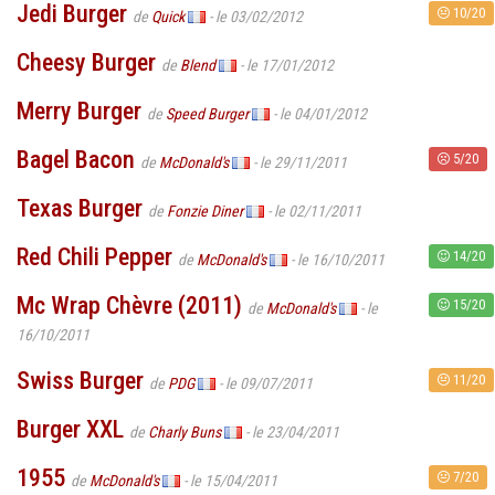
Jedi Burger
10/20
de
Quick
- le 03/02/2012
Cheesy Burger
de
Blend
- le 17/01/2012
Merry Burger
de
Speed Burger
- le 04/01/2012
Bagel Bacon
5/20
de
McDonald's
- le 29/11/2011
Texas Burger
de
Fonzie Diner
- le 02/11/2011
Red Chili Pepper
14/20
de
McDonald's
- le 16/10/2011
Mc Wrap Chèvre (2011)
15/20
de
McDonald's
- le
16/10/2011
Swiss Burger
11/20
de
PDG
- le 09/07/2011
Burger XXL
de
Charly Buns
- le 23/04/2011
1955
7/20
de
McDonald's
- le 15/04/2011