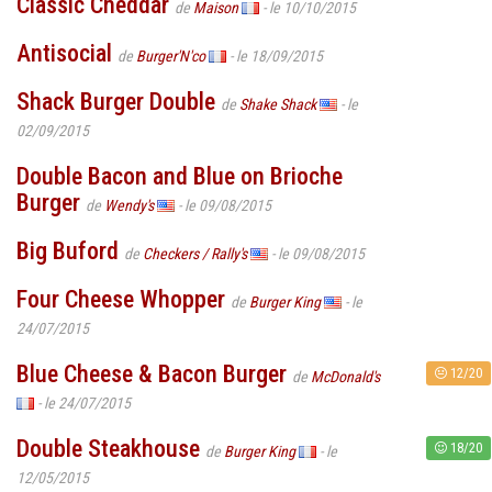
Classic Cheddar
de
Maison
- le 10/10/2015
Antisocial
de
Burger'N'co
- le 18/09/2015
Shack Burger Double
de
Shake Shack
- le
02/09/2015
Double Bacon and Blue on Brioche
Burger
de
Wendy's
- le 09/08/2015
Big Buford
de
Checkers / Rally's
- le 09/08/2015
Four Cheese Whopper
de
Burger King
- le
24/07/2015
Blue Cheese & Bacon Burger
12/20
de
McDonald's
- le 24/07/2015
Double Steakhouse
18/20
de
Burger King
- le
12/05/2015