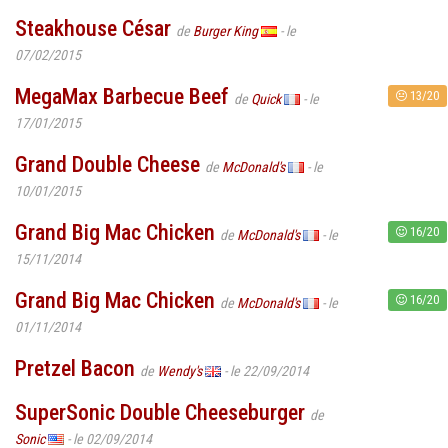
Steakhouse César
de
Burger King
- le
07/02/2015
MegaMax Barbecue Beef
13/20
de
Quick
- le
17/01/2015
Grand Double Cheese
de
McDonald's
- le
10/01/2015
Grand Big Mac Chicken
16/20
de
McDonald's
- le
15/11/2014
Grand Big Mac Chicken
16/20
de
McDonald's
- le
01/11/2014
Pretzel Bacon
de
Wendy's
- le 22/09/2014
SuperSonic Double Cheeseburger
de
Sonic
- le 02/09/2014