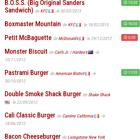
B.O.S.S. (Big Original Sanders
15/20
Sandwich)
de
KFC
- le 30/03/2013
Boxmaster Mountain
16/20
de
KFC
- le 18/02/2013
Petit McBaguette
3/20
de
McDonald's
- le 29/12/2012
Monster Biscuit
de
Carl's Jr. / Hardee's
- le
10/11/2012
Pastrami Burger
17/20
de
American Bistrot
- le
30/10/2012
Double Smoke Shack Burger
de
Shake Shack
- le 22/09/2012
Cali Classic Burger
de
Cantine California
- le
18/06/2012
Bacon Cheeseburger
de
Livingstone New York