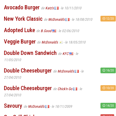
Avocado Burger
de
Katz's
- le 10/11/2010
New York Classic
12/20
de
McDonald's
- le 18/08/2010
Adopted Luke
de
B.Good
- le 02/06/2010
Veggie Burger
de
McDonald's
- le 18/05/2010
Double Down Sandwich
de
KFC
- le
11/05/2010
Double Cheeseburger
16/20
de
McDonald's
- le
27/04/2010
Double Cheeseburger
10/20
de
Chick'n Go
- le
27/04/2010
Savoury
14/20
de
McDonald's
- le 18/11/2009