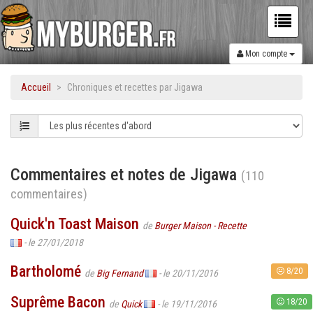
Mon compte
Accueil
Chroniques et recettes par Jigawa
Commentaires et notes de Jigawa
(110
commentaires)
Quick'n Toast Maison
de
Burger Maison - Recette
- le 27/01/2018
Bartholomé
8/20
de
Big Fernand
- le 20/11/2016
Suprême Bacon
18/20
de
Quick
- le 19/11/2016