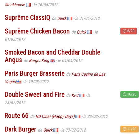
Steakhouse
- le 16/05/2012
Suprême ClassiQ
de
Quick
- le 01/05/2012
Suprême Chicken Bacon
6/20
de
Quick
- le
01/05/2012
Smoked Bacon and Cheddar Double
Angus
de
Burger King
- le 04/04/2012
Paris Burger Brasserie
de
Paris Casino de Las
Vegas
- le 19/03/2012
Double Sweet and Fire
16/20
de
KFC
- le
28/02/2012
Route 66
de
HD Diner (Happy Days)
- le 23/02/2012
Dark Burger
11/20
de
Quick
- le 03/02/2012