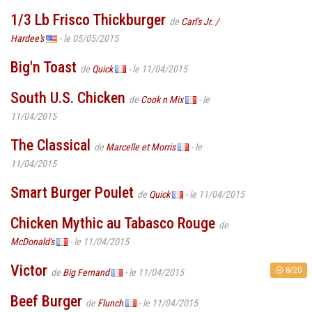
1/3 Lb Frisco Thickburger
de
Carl's Jr. /
Hardee's
- le 05/05/2015
Big'n Toast
de
Quick
- le 11/04/2015
South U.S. Chicken
de
Cook n Mix
- le
11/04/2015
The Classical
de
Marcelle et Morris
- le
11/04/2015
Smart Burger Poulet
de
Quick
- le 11/04/2015
Chicken Mythic au Tabasco Rouge
de
McDonald's
- le 11/04/2015
Victor
8/20
de
Big Fernand
- le 11/04/2015
Beef Burger
de
Flunch
- le 11/04/2015