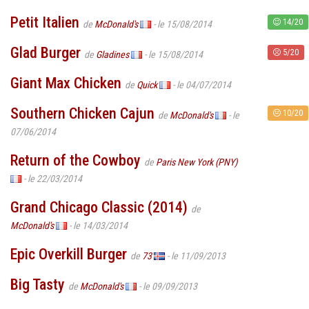
Petit Italien
14/20
de
McDonald's
- le 15/08/2014
Glad Burger
5/20
de
Gladines
- le 15/08/2014
Giant Max Chicken
de
Quick
- le 04/07/2014
Southern Chicken Cajun
10/20
de
McDonald's
- le
07/06/2014
Return of the Cowboy
de
Paris New York (PNY)
- le 22/03/2014
Grand Chicago Classic (2014)
de
McDonald's
- le 14/03/2014
Epic Overkill Burger
de
73
- le 11/09/2013
Big Tasty
de
McDonald's
- le 09/09/2013