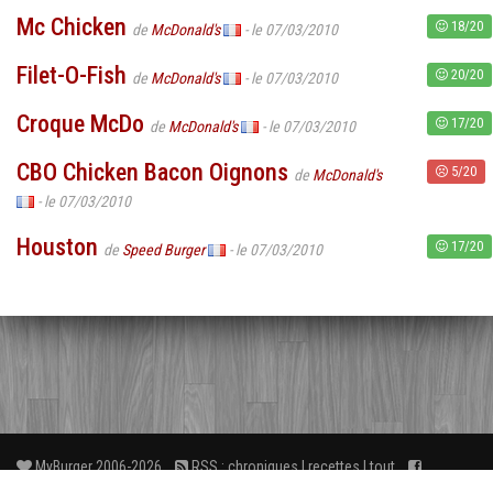
Mc Chicken
18/20
de
McDonald's
- le 07/03/2010
Filet-O-Fish
20/20
de
McDonald's
- le 07/03/2010
Croque McDo
17/20
de
McDonald's
- le 07/03/2010
CBO Chicken Bacon Oignons
5/20
de
McDonald's
- le 07/03/2010
Houston
17/20
de
Speed Burger
- le 07/03/2010
MyBurger 2006-2026
RSS :
chroniques
|
recettes
|
tout
Facebook