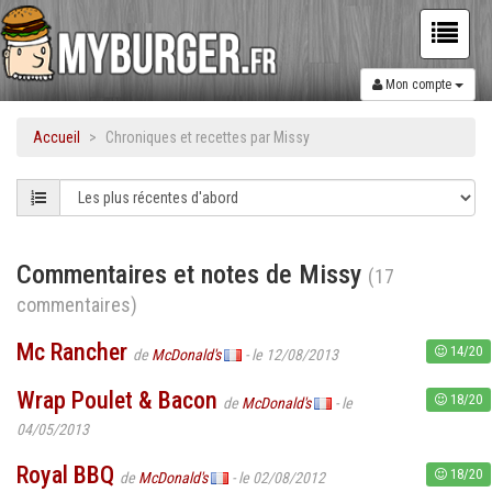
Mon compte
Accueil
Chroniques et recettes par Missy
Commentaires et notes de Missy
(17
commentaires)
Mc Rancher
14/20
de
McDonald's
- le 12/08/2013
Wrap Poulet & Bacon
18/20
de
McDonald's
- le
04/05/2013
Royal BBQ
18/20
de
McDonald's
- le 02/08/2012