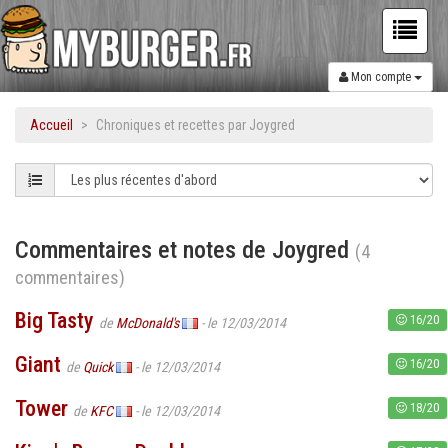
Mon compte
Accueil
Chroniques et recettes par Joygred
Commentaires et notes de Joygred
(4
commentaires)
Big Tasty
16/20
de
McDonald's
- le 12/03/2014
Giant
16/20
de
Quick
- le 12/03/2014
Tower
18/20
de
KFC
- le 12/03/2014