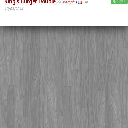
King's Burger Double
17/20
de
Memphis
- le
12/03/2014