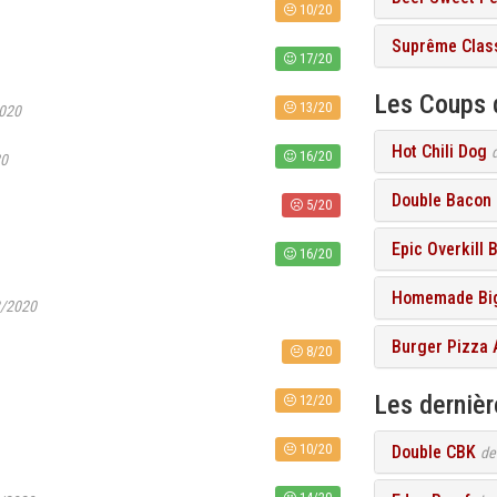
10/20
Suprême Class
17/20
Les Coups 
13/20
2020
Hot Chili Dog
16/20
20
Double Bacon 
5/20
Epic Overkill 
16/20
Homemade Big
3/2020
Burger Pizza
8/20
Les derniè
12/20
10/20
Double CBK
d