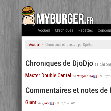
Accueil
Chroniques
Recettes
Concou
Accueil
Chroniques et recettes par DjoDjo
Chroniques de DjoDjo
(1 chron
Master Double Cantal
de
Burger King
- le 13/0
Commentaires et notes de
Giant
de
Quick
- le 16/03/2020