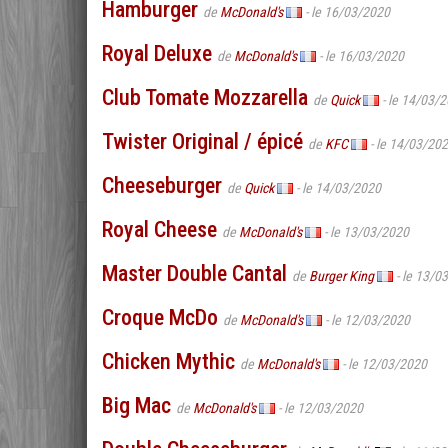
Hamburger
de
McDonald's
- le 16/03/2020
Royal Deluxe
de
McDonald's
- le 16/03/2020
Club Tomate Mozzarella
de
Quick
- le 14/03/
Twister Original / épicé
de
KFC
- le 14/03/20
Cheeseburger
de
Quick
- le 14/03/2020
Royal Cheese
de
McDonald's
- le 13/03/2020
Master Double Cantal
de
Burger King
- le 13/0
Croque McDo
de
McDonald's
- le 12/03/2020
Chicken Mythic
de
McDonald's
- le 12/03/2020
Big Mac
de
McDonald's
- le 12/03/2020