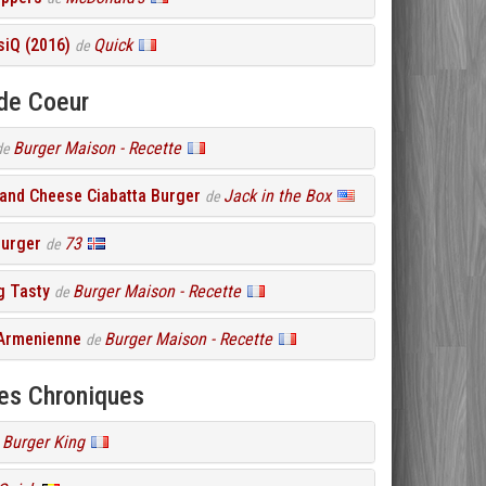
iQ (2016)
Quick
de
de Coeur
Burger Maison - Recette
de
and Cheese Ciabatta Burger
Jack in the Box
de
Burger
73
de
 Tasty
Burger Maison - Recette
de
 Armenienne
Burger Maison - Recette
de
res Chroniques
Burger King
e