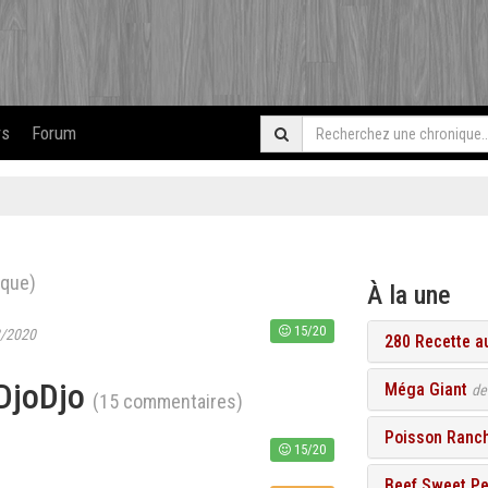
rs
Forum
ique)
À la une
15/20
3/2020
280 Recette a
 DjoDjo
Méga Giant
d
(15 commentaires)
Poisson Ranc
15/20
Beef Sweet P