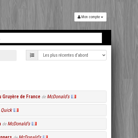
Mon compte
u Gruyère de France
McDonald's
de
Quick
e
h
McDonald's
de
eppers
McDonald's
de