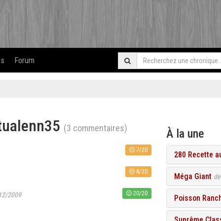
rs
Forum
 tualenn35
(3 commentaires)
À la une
7/20
280 Recette a
8/20
Méga Giant
d
20/20
/12/2009
Poisson Ranc
Suprême Class