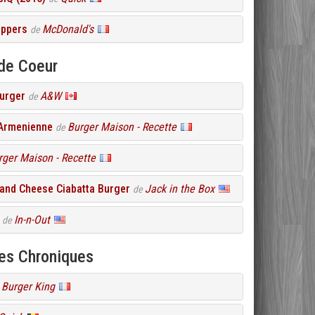
eppers
McDonald's
de
de Coeur
urger
A&W
de
 Armenienne
Burger Maison - Recette
de
rger Maison - Recette
and Cheese Ciabatta Burger
Jack in the Box
de
In-n-Out
de
res Chroniques
Burger King
e