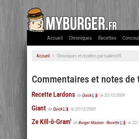
Accueil
Chroniques
Recettes
Concou
Accueil
Chroniques et recettes par tualenn35
Commentaires et notes de
Recette Lardons
de
Quick
- le 22/12/2009
Giant
de
Quick
- le 22/12/2009
Ze Kill-ô-Gram'
de
Burger Maison - Recette
- le 22