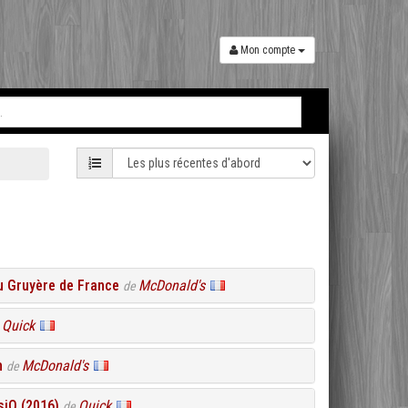
Mon compte
u Gruyère de France
McDonald's
de
Quick
e
h
McDonald's
de
iQ (2016)
Quick
de