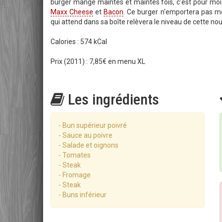
burger mangé maintes et maintes fois, c'est pour moi
Maxx Cheese
et
Bacon
. Ce burger n'emportera pas m
qui attend dans sa boîte relèvera le niveau de cette nou
Calories : 574 kCal
Prix (2011) : 7,85€ en menu XL
Les ingrédients
- Bun supérieur poivré
- Sauce au poivre
- Salade et oignons
- Tomates
- Steak
- Fromage
- Steak
- Buns inférieur