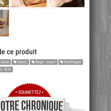
e ce produit
Quick
France
Burger - boeuf
Hard Pepper
e : 8/20