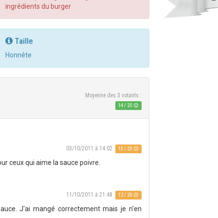
ingrédients du burger
Taille
Honnête
Moyenne des
3
votants :
14
/
20
03/10/2011 à 14:02
13 / 20
ur ceux qui aime la sauce poivre.
11/10/2011 à 21:48
12 / 20
auce. J'ai mangé correctement mais je n'en