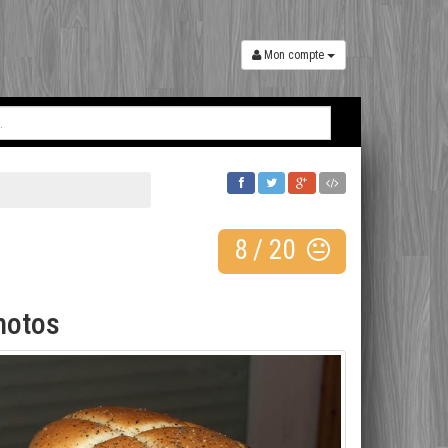
Mon compte
8
/
20
hotos