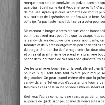
marque nous sort un sandwich au poivre dans presqu
avis déjà négatif sur le Hard Pepper et après 1/4 d'heu
de ma ville. Après quelques kilomètres de voiture je m
aux couleurs de l'opération pour découvrir la bête. S
boîte (je n'ai pas testé mais il doit servir à voter pour
Maintenant le burger, à première vue, est de bonne taille,
comme souvent mais peut être que les virages trop se
le sandwich, on découvre une sauce abondante, un 
tomates et deux steaks larges mais peu épais taillés en
du burger. Une tranche de fromage entre les deux steak
et on se dit avant même de prendre la première bou
bonne demi-douzaine de fois mais bon quand faut y alle
Dés les premières bouchées on la sent, elle est bien là 
pour ceux qui sont fans tant mieux, pour moi je s
dégustation. On peut quand même dire que la prés
sandwich, en effet en plus d'apporter une touche de f
très bien à celui de la sauce poivrée. Enfin les steaks e
Bref vous l'aurez compris, je ne vais pas garder un so
au poivre de Quick, si on peut parler de nouveauté à ce 