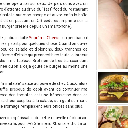
e une opération sur deux. Je pars donc avec un
re d'attente au drive du "fast" food du restaurant
'installe sur mon canapé et ouvre enfin la boîte
oit dit en passant un QR code est imprimé sur la
 son burger préféré depuis un smartphone).
 je dirais taille
Suprême Cheese
, un peu bancal
rrés y sont pour quelques chose. Quand on ouvre
peu de salade et d'oignons, deux tranches de
 forme d'étoile qui prennent bien toute la largeur
s fini le tableau. Bref rien de très transcendant
chée qu'on a déjà gouté ce burger au moins une
r...
"l'inimitable" sauce au poivre de chez Quick, alors
ouffle presque de dépit avant de continuer ma
ence des tomates est une bénédiction dans ce
raicheur couplés à la salade, son goût se marie
t le fromage remplissent leurs offices sans plus.
uvenir impérissable de cette nouvelle déclinaison
niveau là, pour 7€85 le menu XL on a le droit à un