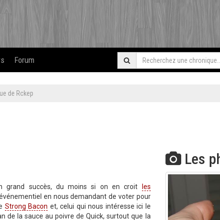
rs
Forum
que de Rckep
Les p
n grand succès, du moins si on en croit
les
 l'événementiel en nous demandant de voter pour
le
Strong Bacon
et, celui qui nous intéresse ici le
an de la sauce au poivre de Quick, surtout que la