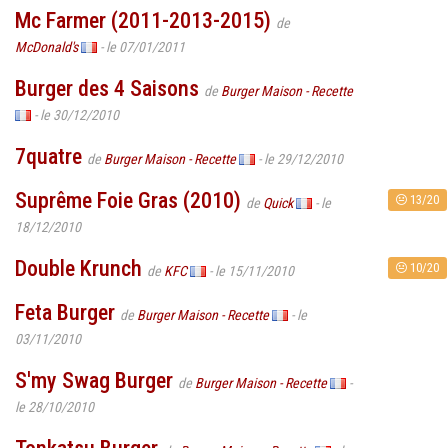
Mc Farmer (2011-2013-2015)
de
McDonald's
- le 07/01/2011
Burger des 4 Saisons
de
Burger Maison - Recette
- le 30/12/2010
7quatre
de
Burger Maison - Recette
- le 29/12/2010
Suprême Foie Gras (2010)
13/20
de
Quick
- le
18/12/2010
Double Krunch
10/20
de
KFC
- le 15/11/2010
Feta Burger
de
Burger Maison - Recette
- le
03/11/2010
S'my Swag Burger
de
Burger Maison - Recette
-
le 28/10/2010