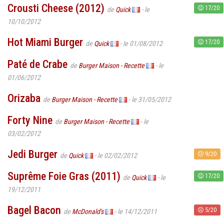
Crousti Cheese (2012)
17/20
de
Quick
- le
10/10/2012
Hot Miami Burger
17/20
de
Quick
- le 01/08/2012
Paté de Crabe
de
Burger Maison - Recette
- le
01/06/2012
Orizaba
de
Burger Maison - Recette
- le 31/05/2012
Forty Nine
de
Burger Maison - Recette
- le
03/02/2012
Jedi Burger
9/20
de
Quick
- le 02/02/2012
Suprême Foie Gras (2011)
17/20
de
Quick
- le
19/12/2011
Bagel Bacon
5/20
de
McDonald's
- le 14/12/2011