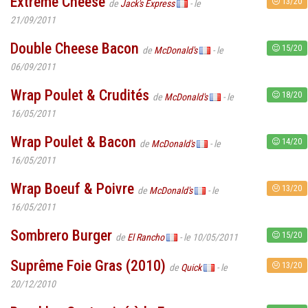
Extreme Cheese
13/20
de
Jack's Express
- le
21/09/2011
Double Cheese Bacon
15/20
de
McDonald's
- le
06/09/2011
Wrap Poulet & Crudités
18/20
de
McDonald's
- le
16/05/2011
Wrap Poulet & Bacon
14/20
de
McDonald's
- le
16/05/2011
Wrap Boeuf & Poivre
13/20
de
McDonald's
- le
16/05/2011
Sombrero Burger
15/20
de
El Rancho
- le 10/05/2011
Suprême Foie Gras (2010)
13/20
de
Quick
- le
20/12/2010