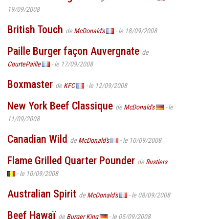
19/09/2008
British Touch
de
McDonald's
- le 18/09/2008
Paille Burger façon Auvergnate
de
CourtePaille
- le 17/09/2008
Boxmaster
de
KFC
- le 12/09/2008
New York Beef Classique
de
McDonald's
- le
11/09/2008
Canadian Wild
de
McDonald's
- le 10/09/2008
Flame Grilled Quarter Pounder
de
Rustlers
- le 10/09/2008
Australian Spirit
de
McDonald's
- le 08/09/2008
Beef Hawaï
de
Burger King
- le 05/09/2008