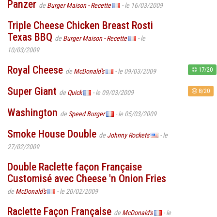
Panzer
de
Burger Maison - Recette
- le 16/03/2009
Triple Cheese Chicken Breast Rosti
Texas BBQ
de
Burger Maison - Recette
- le
10/03/2009
Royal Cheese
17/20
de
McDonald's
- le 09/03/2009
Super Giant
8/20
de
Quick
- le 09/03/2009
Washington
de
Speed Burger
- le 05/03/2009
Smoke House Double
de
Johnny Rockets
- le
27/02/2009
Double Raclette façon Française
Customisé avec Cheese 'n Onion Fries
de
McDonald's
- le 20/02/2009
Raclette Façon Française
de
McDonald's
- le