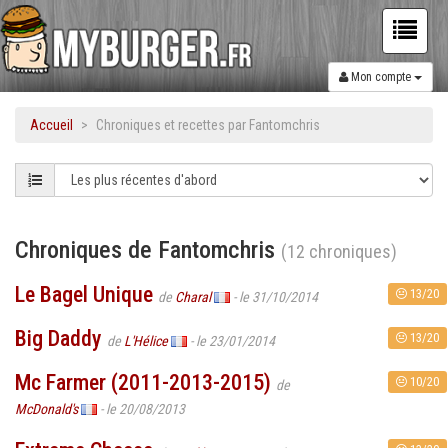
Mon compte
Accueil
Chroniques et recettes par Fantomchris
Chroniques de Fantomchris
(12 chroniques)
Le Bagel Unique
13/20
de
Charal
- le 31/10/2014
Big Daddy
13/20
de
L'Hélice
- le 23/01/2014
Mc Farmer (2011-2013-2015)
10/20
de
McDonald's
- le 20/08/2013