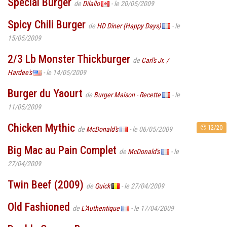
Spécial Burger
de
Dilallo
- le 20/05/2009
Spicy Chili Burger
de
HD Diner (Happy Days)
- le
15/05/2009
2/3 Lb Monster Thickburger
de
Carl's Jr. /
Hardee's
- le 14/05/2009
Burger du Yaourt
de
Burger Maison - Recette
- le
11/05/2009
Chicken Mythic
12/20
de
McDonald's
- le 06/05/2009
Big Mac au Pain Complet
de
McDonald's
- le
27/04/2009
Twin Beef (2009)
de
Quick
- le 27/04/2009
Old Fashioned
de
L'Authentique
- le 17/04/2009