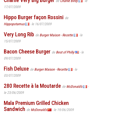
Charlie Very Big Burger
de
Charlie Birdy
- le
17/07/2009
Hippo Burger façon Rossini
de
Hippopotamus
- le 16/07/2009
Very Long Rib
de
Burger Maison - Recette
- le
15/07/2009
Bacon Cheese Burger
de
Best of Philly
- le
09/07/2009
Fish Deluxe
de
Burger Maison - Recette
- le
03/07/2009
280 Recette à la Moutarde
de
McDonald's
-
le 23/06/2009
Mala Premium Grilled Chicken
Sandwich
de
McDonald's
- le 19/06/2009