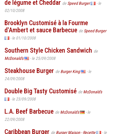
de légume et Cheddar
de
Speed Burger
- le
02/10/2008
Brooklyn Customisé à la Fourme
d'Ambert et sauce Barbecue
de
Speed Burger
- le 01/10/2008
Southern Style Chicken Sandwich
de
McDonald's
- le 25/09/2008
Steakhouse Burger
de
Burger King
- le
24/09/2008
Double Big Tasty Customisé
de
McDonald's
- le 23/09/2008
L.A. Beef Barbecue
de
McDonald's
- le
22/09/2008
Caribbean Burger
de
Burger Maison - Recette
- le