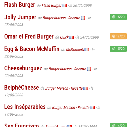
Flash Burger
de
Flash Burger
- le 26/06/2008
Jolly Jumper
15/20
de
Burger Maison - Recette
- le
25/06/2008
Omar et Fred Burger
12/20
de
Quick
- le 24/06/2008
Egg & Bacon McMuffin
15/20
de
McDonald's
- le
23/06/2008
Cheeseburguez
de
Burger Maison - Recette
- le
20/06/2008
BelphéCheese
de
Burger Maison - Recette
- le
19/06/2008
Les Inséparables
de
Burger Maison - Recette
- le
19/06/2008
San Francisco
14/20
de
Speed Burger
- le 15/06/2008