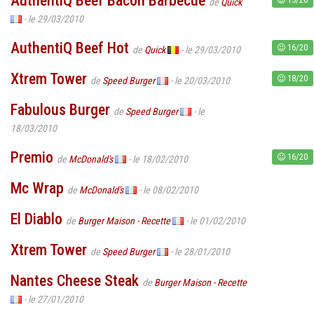
AuthentiQ Beef Bacon Barbecue
de
Quick
- le 29/03/2010
AuthentiQ Beef Hot
16/20
de
Quick
- le 29/03/2010
Xtrem Tower
18/20
de
Speed Burger
- le 20/03/2010
Fabulous Burger
de
Speed Burger
- le
18/03/2010
Premio
16/20
de
McDonald's
- le 18/02/2010
Mc Wrap
de
McDonald's
- le 08/02/2010
El Diablo
de
Burger Maison - Recette
- le 01/02/2010
Xtrem Tower
de
Speed Burger
- le 28/01/2010
Nantes Cheese Steak
de
Burger Maison - Recette
- le 27/01/2010