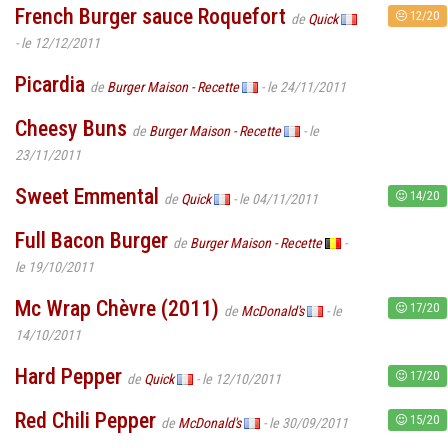
French Burger sauce Roquefort
12/20
de
Quick
- le 12/12/2011
Picardia
de
Burger Maison - Recette
- le 24/11/2011
Cheesy Buns
de
Burger Maison - Recette
- le
23/11/2011
Sweet Emmental
14/20
de
Quick
- le 04/11/2011
Full Bacon Burger
de
Burger Maison - Recette
-
le 19/10/2011
Mc Wrap Chèvre (2011)
17/20
de
McDonald's
- le
14/10/2011
Hard Pepper
17/20
de
Quick
- le 12/10/2011
Red Chili Pepper
15/20
de
McDonald's
- le 30/09/2011