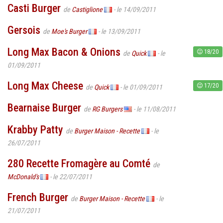
Casti Burger
de
Castiglione
- le 14/09/2011
Gersois
de
Moe's Burger
- le 13/09/2011
Long Max Bacon & Onions
18/20
de
Quick
- le
01/09/2011
Long Max Cheese
17/20
de
Quick
- le 01/09/2011
Bearnaise Burger
de
RG Burgers
- le 11/08/2011
Krabby Patty
de
Burger Maison - Recette
- le
26/07/2011
280 Recette Fromagère au Comté
de
McDonald's
- le 22/07/2011
French Burger
de
Burger Maison - Recette
- le
21/07/2011