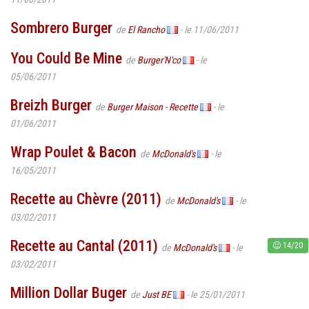
Sombrero Burger
de
El Rancho
- le 11/06/2011
You Could Be Mine
de
Burger'N'co
- le
05/06/2011
Breizh Burger
de
Burger Maison - Recette
- le
01/06/2011
Wrap Poulet & Bacon
de
McDonald's
- le
16/05/2011
Recette au Chèvre (2011)
de
McDonald's
- le
03/02/2011
Recette au Cantal (2011)
14/20
de
McDonald's
- le
03/02/2011
Million Dollar Buger
de
Just BE
- le 25/01/2011