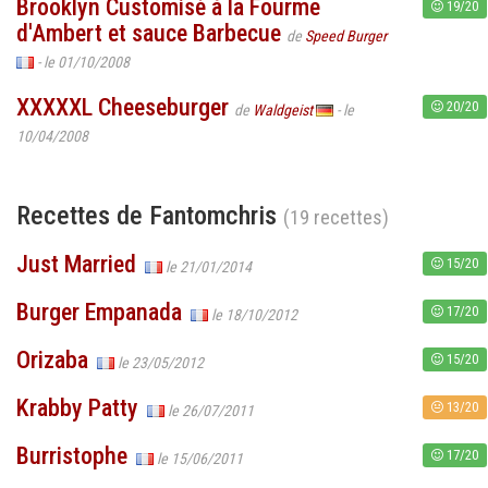
Brooklyn Customisé à la Fourme
19/20
d'Ambert et sauce Barbecue
de
Speed Burger
- le 01/10/2008
XXXXXL Cheeseburger
20/20
de
Waldgeist
- le
10/04/2008
Recettes de Fantomchris
(19 recettes)
Just Married
15/20
le 21/01/2014
Burger Empanada
17/20
le 18/10/2012
Orizaba
15/20
le 23/05/2012
Krabby Patty
13/20
le 26/07/2011
Burristophe
17/20
le 15/06/2011