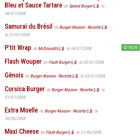
Bleu et Sauce Tartare
de
Speed Burger
- le
08/07/2008
Samuraï du Brésil
de
Burger Maison - Recette
-
le 07/07/2008
P'tit Wrap
16/20
de
McDonald's
- le 04/07/2008
Flash Wouper
de
Flash Burger
- le 03/07/2008
Gênois
de
Burger Maison - Recette
- le 03/07/2008
Corsica Burger
de
Burger Maison - Recette
- le
01/07/2008
Extra Moelle
de
Burger Maison - Recette
- le
30/06/2008
Maxi Cheese
de
Flash Burger
- le 27/06/2008