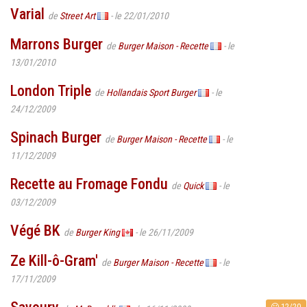
Varial
de
Street Art
- le 22/01/2010
Marrons Burger
de
Burger Maison - Recette
- le
13/01/2010
London Triple
de
Hollandais Sport Burger
- le
24/12/2009
Spinach Burger
de
Burger Maison - Recette
- le
11/12/2009
Recette au Fromage Fondu
de
Quick
- le
03/12/2009
Végé BK
de
Burger King
- le 26/11/2009
Ze Kill-ô-Gram'
de
Burger Maison - Recette
- le
17/11/2009
12/20