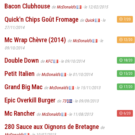
Bacon Clubhouse
de
McDonald's
- le 12/02/2015
Quick'n Chips Goût Fromage
7/20
de
Quick
- le
27/11/2014
Mc Wrap Chèvre (2014)
12/20
de
McDonald's
- le
09/10/2014
Double Down
18/20
de
KFC
- le 09/10/2014
Petit Italien
15/20
de
McDonald's
- le 01/10/2014
Grand Big Mac
17/20
de
McDonald's
- le 15/11/2013
Epic Overkill Burger
de
73
- le 09/09/2013
Mc Rancher
6/20
de
McDonald's
- le 11/08/2013
280 Sauce aux Oignons de Bretagne
de
McDonald's
- le 10/07/2013