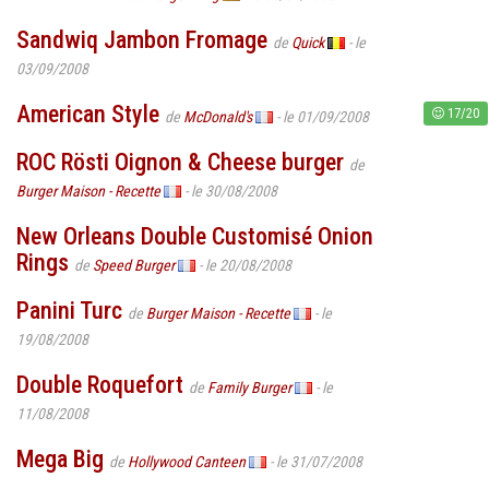
Sandwiq Jambon Fromage
de
Quick
- le
03/09/2008
American Style
17/20
de
McDonald's
- le 01/09/2008
ROC Rösti Oignon & Cheese burger
de
Burger Maison - Recette
- le 30/08/2008
New Orleans Double Customisé Onion
Rings
de
Speed Burger
- le 20/08/2008
Panini Turc
de
Burger Maison - Recette
- le
19/08/2008
Double Roquefort
de
Family Burger
- le
11/08/2008
Mega Big
de
Hollywood Canteen
- le 31/07/2008