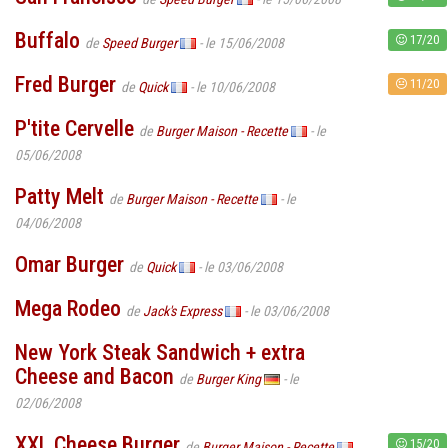
Buffalo
17/20
de
Speed Burger
- le 15/06/2008
Fred Burger
11/20
de
Quick
- le 10/06/2008
P'tite Cervelle
de
Burger Maison - Recette
- le
05/06/2008
Patty Melt
de
Burger Maison - Recette
- le
04/06/2008
Omar Burger
de
Quick
- le 03/06/2008
Mega Rodeo
de
Jack's Express
- le 03/06/2008
New York Steak Sandwich + extra
Cheese and Bacon
de
Burger King
- le
02/06/2008
XXL Cheese Burger
15/20
de
Burger Maison - Recette