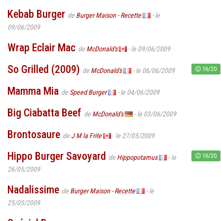
Kebab Burger
de
Burger Maison - Recette
- le
09/06/2009
Wrap Eclair Mac
de
McDonald's
- le 09/06/2009
So Grilled (2009)
16/20
de
McDonald's
- le 06/06/2009
Mamma Mia
de
Speed Burger
- le 04/06/2009
Big Ciabatta Beef
de
McDonald's
- le 03/06/2009
Brontosaure
de
J M la Frite
- le 27/05/2009
Hippo Burger Savoyard
16/20
de
Hippopotamus
- le
26/05/2009
Nadalissime
de
Burger Maison - Recette
- le
25/05/2009