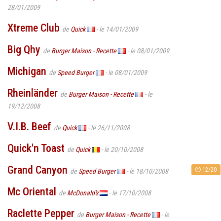
28/01/2009
Xtreme Club
de
Quick
- le 14/01/2009
Big Qhy
de
Burger Maison - Recette
- le 08/01/2009
Michigan
de
Speed Burger
- le 08/01/2009
Rheinländer
de
Burger Maison - Recette
- le
19/12/2008
V.I.B. Beef
de
Quick
- le 26/11/2008
Quick'n Toast
de
Quick
- le 20/10/2008
Grand Canyon
12/20
de
Speed Burger
- le 18/10/2008
Mc Oriental
de
McDonald's
- le 17/10/2008
Raclette Pepper
de
Burger Maison - Recette
- le