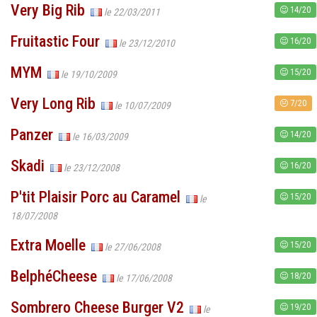
Very Big Rib
14/20
le 22/03/2011
Fruitastic Four
16/20
le 23/12/2010
MYM
15/20
le 19/10/2009
Very Long Rib
7/20
le 10/07/2009
Panzer
14/20
le 16/03/2009
Skadi
16/20
le 23/12/2008
P'tit Plaisir Porc au Caramel
15/20
le
18/07/2008
Extra Moelle
15/20
le 27/06/2008
BelphéCheese
18/20
le 17/06/2008
Sombrero Cheese Burger V2
19/20
le