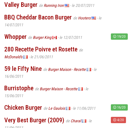
Valley Burger
de
Running Iron
- le 20/07/2011
BBQ Cheddar Bacon Burger
de
Hooters
- le
14/07/2011
Whopper
19/20
de
Burger King
- le 12/07/2011
280 Recette Poivre et Rosette
de
McDonald's
- le 21/06/2011
59 le Fifty Nine
de
Burger Maison - Recette
- le
16/06/2011
Burristophe
de
Burger Maison - Recette
- le
15/06/2011
Chicken Burger
16/20
de
Le Gaulois
- le 11/06/2011
Very Best Burger (2009)
4/20
de
Charal
- le
11/06/2011