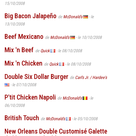
15/10/2008
Big Bacon Jalapeño
de
McDonald's
- le
13/10/2008
Beef Mexicano
de
McDonald's
- le 10/10/2008
Mix 'n Beef
de
Quick
- le 08/10/2008
Mix 'n Chicken
de
Quick
- le 08/10/2008
Double Six Dollar Burger
de
Carl's Jr. / Hardee's
- le 07/10/2008
P'tit Chicken Napoli
de
McDonald's
- le
06/10/2008
British Touch
de
McDonald's
- le 05/10/2008
New Orleans Double Customisé Galette