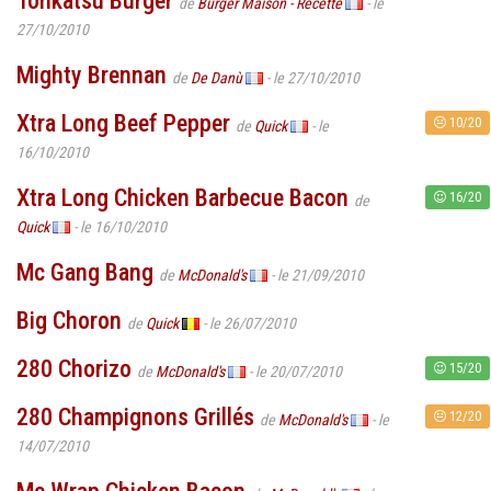
Tonkatsu Burger
de
Burger Maison - Recette
- le
27/10/2010
Mighty Brennan
de
De Danù
- le 27/10/2010
Xtra Long Beef Pepper
10/20
de
Quick
- le
16/10/2010
Xtra Long Chicken Barbecue Bacon
16/20
de
Quick
- le 16/10/2010
Mc Gang Bang
de
McDonald's
- le 21/09/2010
Big Choron
de
Quick
- le 26/07/2010
280 Chorizo
15/20
de
McDonald's
- le 20/07/2010
280 Champignons Grillés
12/20
de
McDonald's
- le
14/07/2010