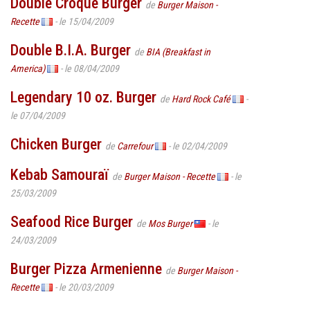
Double Croque Burger
de
Burger Maison -
Recette
- le 15/04/2009
Double B.I.A. Burger
de
BIA (Breakfast in
America)
- le 08/04/2009
Legendary 10 oz. Burger
de
Hard Rock Café
-
le 07/04/2009
Chicken Burger
de
Carrefour
- le 02/04/2009
Kebab Samouraï
de
Burger Maison - Recette
- le
25/03/2009
Seafood Rice Burger
de
Mos Burger
- le
24/03/2009
Burger Pizza Armenienne
de
Burger Maison -
Recette
- le 20/03/2009