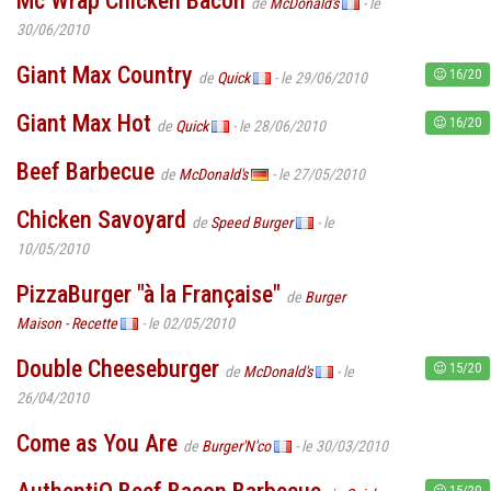
Mc Wrap Chicken Bacon
de
McDonald's
- le
30/06/2010
Giant Max Country
16/20
de
Quick
- le 29/06/2010
Giant Max Hot
16/20
de
Quick
- le 28/06/2010
Beef Barbecue
de
McDonald's
- le 27/05/2010
Chicken Savoyard
de
Speed Burger
- le
10/05/2010
PizzaBurger "à la Française"
de
Burger
Maison - Recette
- le 02/05/2010
Double Cheeseburger
15/20
de
McDonald's
- le
26/04/2010
Come as You Are
de
Burger'N'co
- le 30/03/2010
15/20