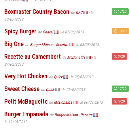
Boxmaster Country Bacon
17/20
de
KFC
- le
10/07/2013
Spicy Burger
10/20
de
Charal
- le 07/06/2013
Big One
de
Burger Maison - Recette
- le 08/03/2013
Recette au Camembert
3/20
de
McDonald's
- le
27/02/2013
Very Hot Chicken
de
Quick
- le 25/02/2013
Sweet Cheese
17/20
de
Quick
- le 25/02/2013
Petit McBaguette
5/20
de
McDonald's
- le 06/01/2013
Burger Empanada
de
Burger Maison - Recette
-
le 19/10/2012