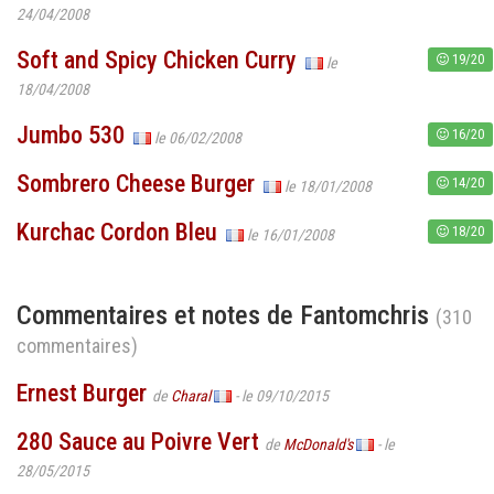
24/04/2008
Soft and Spicy Chicken Curry
19/20
le
18/04/2008
Jumbo 530
16/20
le 06/02/2008
Sombrero Cheese Burger
14/20
le 18/01/2008
Kurchac Cordon Bleu
18/20
le 16/01/2008
Commentaires et notes de Fantomchris
(310
commentaires)
Ernest Burger
de
Charal
- le 09/10/2015
280 Sauce au Poivre Vert
de
McDonald's
- le
28/05/2015