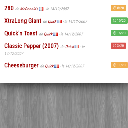
280
8/20
de
McDonald's
- le 14/12/2007
XtraLong Giant
15/20
de
Quick
- le 14/12/2007
Quick'n Toast
16/20
de
Quick
- le 14/12/2007
Classic Pepper (2007)
3/20
de
Quick
- le
14/12/2007
Cheeseburger
11/20
de
Quick
- le 14/12/2007