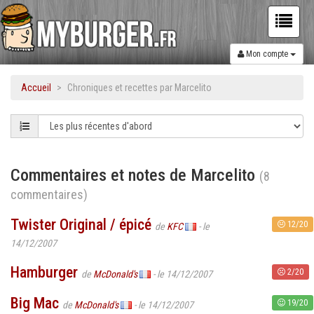
Mon compte
Accueil
Chroniques et recettes par Marcelito
Commentaires et notes de Marcelito
(8
commentaires)
Twister Original / épicé
12/20
de
KFC
- le
14/12/2007
Hamburger
2/20
de
McDonald's
- le 14/12/2007
Big Mac
19/20
de
McDonald's
- le 14/12/2007