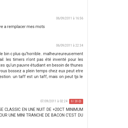
06/09/2011 à 16:56
rve a remplacer mes mots
06/09/2011 à 22:34
le bin c plus qu'horrible.. malheureureusement
il. les timers n'ont pas été inventé pour les
'etes qu'un pauvre étudiant en besoin de thunes
ous bossez a plein temps chez eux peut etre
stion. un taff est un taff, mais on peut tjs le
07/09/2011 à 02:24
0 / 20
SE CLASSIC EN UNE NUIT DE +20CT MINIMUM
OUR UNE MINI TRANCHE DE BACON C'EST DU