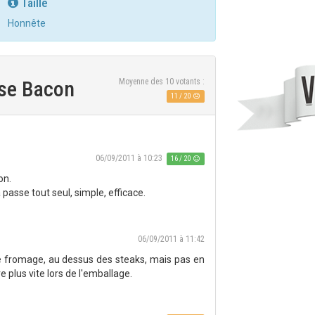
Taille
Honnête
ese Bacon
Moyenne des
10
votants :
11
/
20
06/09/2011 à 10:23
16 / 20
on.
asse tout seul, simple, efficace.
06/09/2011 à 11:42
le fromage, au dessus des steaks, mais pas en
 plus vite lors de l'emballage.