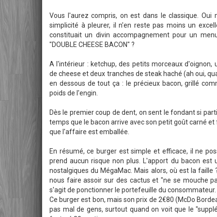
Vous l'aurez compris, on est dans le classique. Oui 
simplicité à pleurer, il n'en reste pas moins un excell
constituait un divin accompagnement pour un menu 
"DOUBLE CHEESE BACON" ?
A l'intérieur : ketchup, des petits morceaux d'oignon,
de cheese et deux tranches de steak haché (ah oui, quand
en dessous de tout ça : le précieux bacon, grillé com
poids de l'engin.
Dès le premier coup de dent, on sent le fondant si part
temps que le bacon arrive avec son petit goût carné et f
que l'affaire est emballée.
En résumé, ce burger est simple et efficace, il ne po
prend aucun risque non plus. L'apport du bacon est
nostalgiques du MégaMac. Mais alors, où est la faille
nous faire assoir sur des cactus et "ne se mouche pas
s'agit de ponctionner le portefeuille du consommateur.
Ce burger est bon, mais son prix de 2€80 (McDo Bord
pas mal de gens, surtout quand on voit que le "supplé