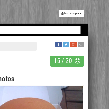
Mon compte
15
/
20
hotos