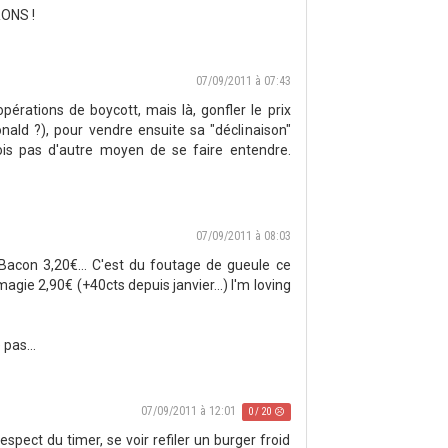
ONS !
07/09/2011 à 07:43
opérations de boycott, mais là, gonfler le prix
nald ?), pour vendre ensuite sa "déclinaison"
vois pas d'autre moyen de se faire entendre.
07/09/2011 à 08:03
Bacon 3,20€... C'est du foutage de gueule ce
agie 2,90€ (+40cts depuis janvier...) I'm loving
 pas...
07/09/2011 à 12:01
0 / 20
spect du timer, se voir refiler un burger froid