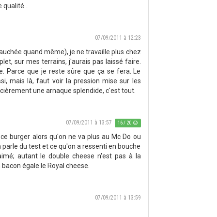
 qualité...
07/09/2011 à 12:23
s fauchée quand même), je ne travaille plus chez
et, sur mes terrains, j'aurais pas laissé faire.
le. Parce que je reste sûre que ça se fera. Le
i, mais là, faut voir la pression mise sur les
ncièrement une arnaque splendide, c'est tout.
07/09/2011 à 13:57
16 / 20
à ce burger alors qu'on ne va plus au Mc Do ou
on parle du test et ce qu'on a ressenti en bouche
aimé; autant le double cheese n'est pas à la
 bacon égale le Royal cheese.
07/09/2011 à 13:59