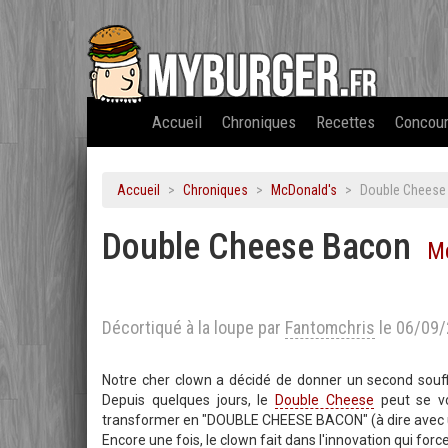
Accueil
Chroniques
Recettes
Concou
Accueil
Chroniques
McDonald's
Double Cheese 
Double Cheese Bacon
M
Décortiqué à la loupe par
Fantomchris
le 06/09
Notre cher clown a décidé de donner un second souff
Depuis quelques jours, le
Double Cheese
peut se vo
transformer en "DOUBLE CHEESE BACON" (à dire avec un
Encore une fois, le clown fait dans l'innovation qui forc