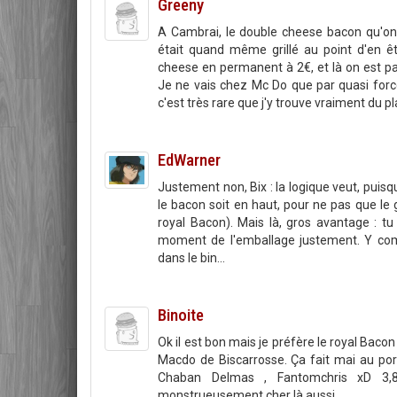
Greeny
A Cambrai, le double cheese bacon qu'on 
était quand même grillé au point d'en ê
cheese en permanent à 2€, et là on est p
Je ne vais chez Mc Do que par quasi forc
c'est très rare que j'y trouve vraiment du pla
EdWarner
Justement non, Bix : la logique veut, puis
le bacon soit en haut, pour ne pas que le
royal Bacon). Mais là, gros avantage : 
moment de l'emballage justement. Y comp
dans le bin...
Binoite
Ok il est bon mais je préfère le royal Bacon
Macdo de Biscarrosse. Ça fait mai au portef
Chaban Delmas , Fantomchris xD 3,8
monstrueusement cher là aussi...