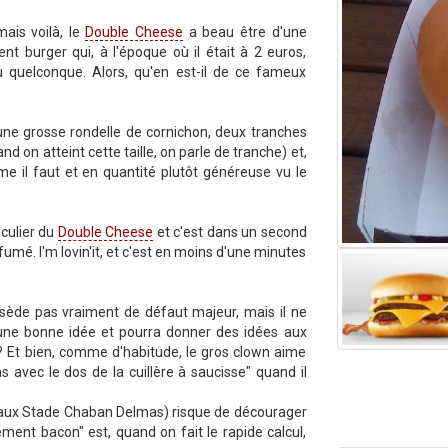
mais voilà, le
Double Cheese
a beau être d'une
ent burger qui, à l'époque où il était à 2 euros,
quelconque. Alors, qu'en est-il de ce fameux
 une grosse rondelle de cornichon, deux tranches
 on atteint cette taille, on parle de tranche) et,
me il faut et en quantité plutôt généreuse vu le
iculier du
Double Cheese
et c'est dans un second
umé. I'm lovin'it, et c'est en moins d'une minutes
ssède pas vraiment de défaut majeur, mais il ne
 une bonne idée et pourra donner des idées aux
 ? Et bien, comme d'habitude, le gros clown aime
 avec le dos de la cuillère à saucisse" quand il
eaux Stade Chaban Delmas) risque de décourager
ment bacon" est, quand on fait le rapide calcul,