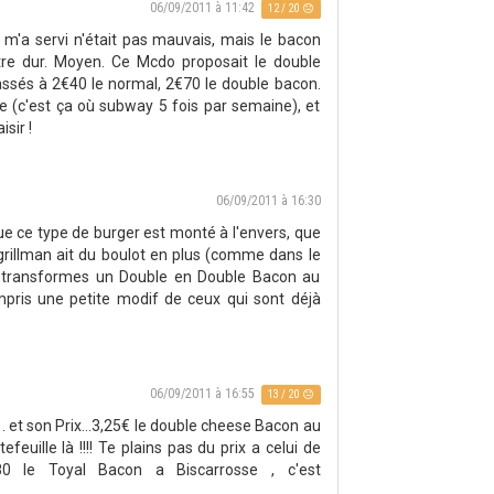
06/09/2011 à 11:42
12 / 20
m'a servi n'était pas mauvais, mais le bacon
tre dur. Moyen. Ce Mcdo proposait le double
assés à 2€40 le normal, 2€70 le double bacon.
e (c'est ça où subway 5 fois par semaine), et
isir !
06/09/2011 à 16:30
que ce type de burger est monté à l'envers, que
 grillman ait du boulot en plus (comme dans le
tu transformes un Double en Double Bacon au
ris une petite modif de ceux qui sont déjà
06/09/2011 à 16:55
13 / 20
 . et son Prix...3,25€ le double cheese Bacon au
euille là !!!! Te plains pas du prix a celui de
0 le Toyal Bacon a Biscarrosse , c'est