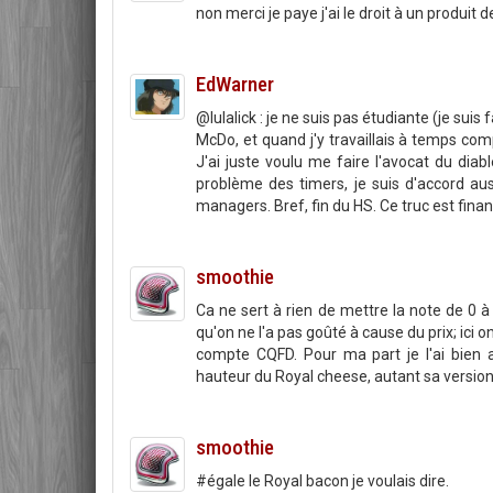
non merci je paye j'ai le droit à un produit de
EdWarner
@lulalick : je ne suis pas étudiante (je sui
McDo, et quand j'y travaillais à temps compl
J'ai juste voulu me faire l'avocat du diab
problème des timers, je suis d'accord auss
managers. Bref, fin du HS. Ce truc est fina
smoothie
Ca ne sert à rien de mettre la note de 0 
qu'on ne l'a pas goûté à cause du prix; ici 
compte CQFD. Pour ma part je l'ai bien 
hauteur du Royal cheese, autant sa version
smoothie
#égale le Royal bacon je voulais dire.