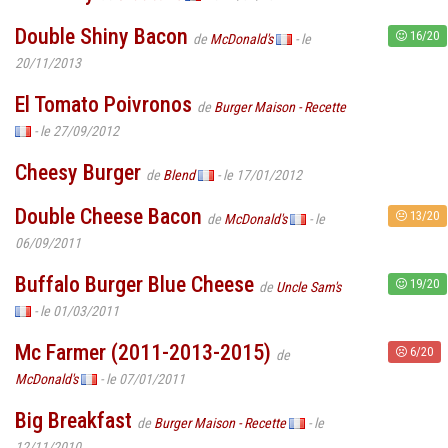
Double Shiny Bacon
16/20
de
McDonald's
- le
20/11/2013
El Tomato Poivronos
de
Burger Maison - Recette
- le 27/09/2012
Cheesy Burger
de
Blend
- le 17/01/2012
Double Cheese Bacon
13/20
de
McDonald's
- le
06/09/2011
Buffalo Burger Blue Cheese
19/20
de
Uncle Sam's
- le 01/03/2011
Mc Farmer (2011-2013-2015)
6/20
de
McDonald's
- le 07/01/2011
Big Breakfast
de
Burger Maison - Recette
- le
12/11/2010