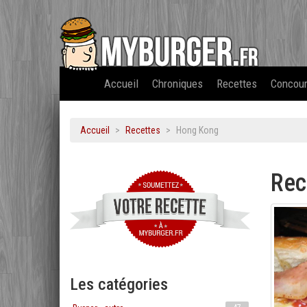
Accueil
Chroniques
Recettes
Concou
Accueil
Recettes
Hong Kong
Rec
Les catégories