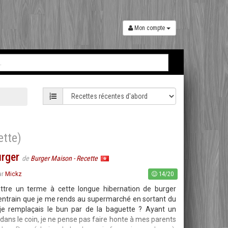
Mon compte
ette)
urger
de
Burger Maison - Recette
14/20
ar
Mickz
tre un terme à cette longue hibernation de burger
d'entrain que je me rends au supermarché en sortant du
 je remplaçais le bun par de la baguette ? Ayant un
ans le coin, je ne pense pas faire honte à mes parents