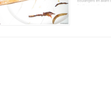
boulangers en allant
De fil en aiguille, je