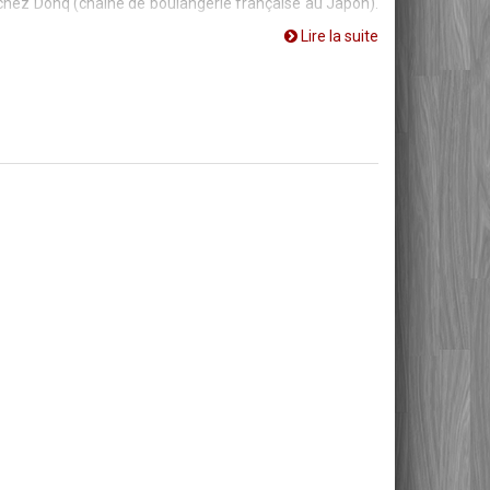
 chez Donq (chaine de boulangerie française au Japon).
Lire la suite