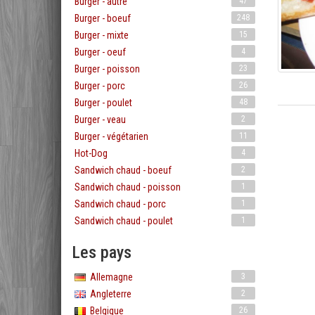
Burger - autre
47
Burger - boeuf
248
Burger - mixte
15
Burger - oeuf
4
Burger - poisson
23
Burger - porc
26
Burger - poulet
48
Burger - veau
2
Burger - végétarien
11
Hot-Dog
4
Sandwich chaud - boeuf
2
Sandwich chaud - poisson
1
Sandwich chaud - porc
1
Sandwich chaud - poulet
1
Les pays
Allemagne
3
Angleterre
2
Belgique
26