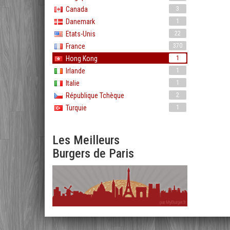
Canada
3
Danemark
1
Etats-Unis
22
France
370
Hong Kong
1
Irlande
1
Italie
1
République Tchèque
2
Turquie
1
Les Meilleurs
Burgers de Paris