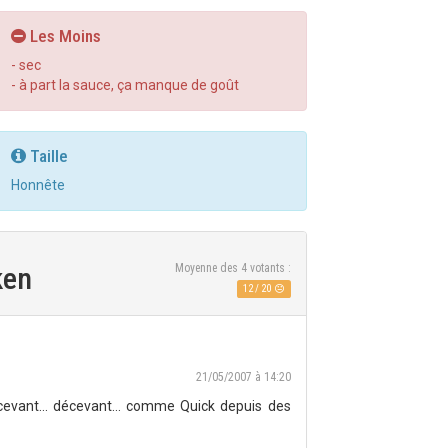
Les Moins
- sec
- à part la sauce, ça manque de goût
Taille
Honnête
ken
Moyenne des
4
votants :
12
/
20
21/05/2007 à 14:20
décevant... décevant... comme Quick depuis des