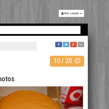
Mon compte
10
/
20
hotos