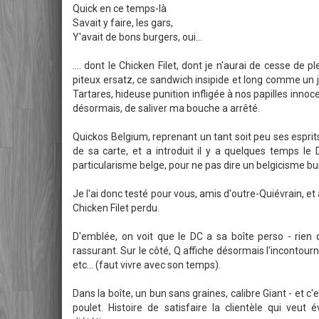
Quick en ce temps-là
Savait y faire, les gars,
Y'avait de bons burgers, oui...
.... dont le Chicken Filet, dont je n'aurai de cesse de p
piteux ersatz, ce sandwich insipide et long comme un 
Tartares, hideuse punition infligée à nos papilles innoc
désormais, de saliver ma bouche a arrêté.
Quickos Belgium, reprenant un tant soit peu ses esprit
de sa carte, et a introduit il y a quelques temps le
particularisme belge, pour ne pas dire un belgicisme bu
Je l'ai donc testé pour vous, amis d'outre-Quiévrain, et
Chicken Filet perdu.
D'emblée, on voit que le DC a sa boîte perso - rien d
rassurant. Sur le côté, Q affiche désormais l'incontour
etc... (faut vivre avec son temps).
Dans la boîte, un bun sans graines, calibre Giant - et c'e
poulet. Histoire de satisfaire la clientèle qui veut 