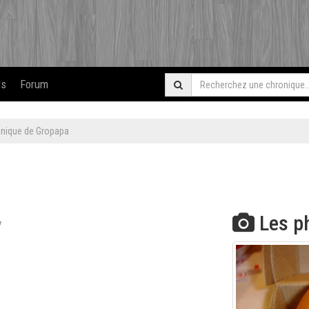
rs
Forum
onique de Gropapa
Les p
7