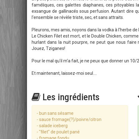
faméliques, ces galettes diaphanes, ces pitoyables lam
exsangue de gallinacés sous perfusion. Autant dire que
l'ensemble se révèle triste, sec, et sans attraits.
Pleurons, mes amis, noyons dans la vodka à l'herbe d
Le Chicken Filet est mort, et le Double Chicken, comme
hurlant dans la nuit pourpre, ne peut que nous faire
Jouez, Tziganes!
Pour le mal qu'il m'a fait, je ne peux que donner un 10/2
Et maintenant, laissez-moi seul....
Les ingrédients
- bun sans sésame
- sauce fromage(?)/poivre/citron
- salade iceberg
- "filet" de poulet pané
- fromage fondu