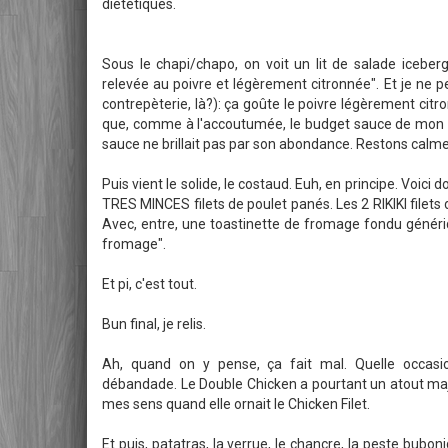
diététiques.
Sous le chapi/chapo, on voit un lit de salade iceb
relevée au poivre et légèrement citronnée". Et je ne 
contrepèterie, là?): ça goûte le poivre légèrement citr
que, comme à l'accoutumée, le budget sauce de mon Q
sauce ne brillait pas par son abondance. Restons calme
Puis vient le solide, le costaud. Euh, en principe. Voici d
TRES MINCES filets de poulet panés. Les 2 RIKIKI filets d
Avec, entre, une toastinette de fromage fondu générique
fromage".
Et pi, c'est tout.
Bun final, je relis.
Ah, quand on y pense, ça fait mal. Quelle occasi
débandade. Le Double Chicken a pourtant un atout maje
mes sens quand elle ornait le Chicken Filet.
Et puis, patatras, la verrue, le chancre, la peste buboni