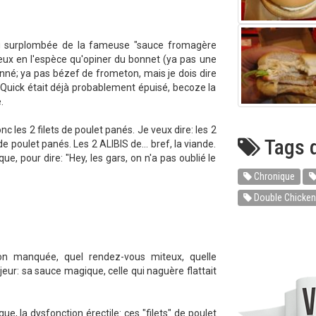
erg surplombée de la fameuse "sauce fromagère
peux en l'espèce qu'opiner du bonnet (ya pas une
onné; ya pas bézef de frometon, mais je dois dire
uick était déjà probablement épuisé, becoze la
.
onc les 2 filets de poulet panés. Je veux dire: les 2
Tags d
e poulet panés. Les 2 ALIBIS de... bref, la viande.
, pour dire: "Hey, les gars, on n'a pas oublié le
Chronique
Double Chicken
on manquée, quel rendez-vous miteux, quelle
ur: sa sauce magique, celle qui naguère flattait
que, la dysfonction érectile: ces "filets" de poulet