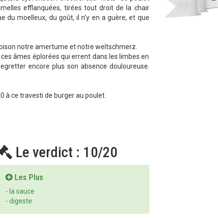
elles efflanquées, tirées tout droit de la chair
 du moelleux, du goût, il n'y en a guère, et que
e bison notre amertume et notre weltschmerz.
 ces âmes éplorées qui errent dans les limbes en
 regretter encore plus son absence douloureuse.
0 à ce travesti de burger au poulet.
Le verdict : 10/20
Les Plus
- la sauce
- digeste