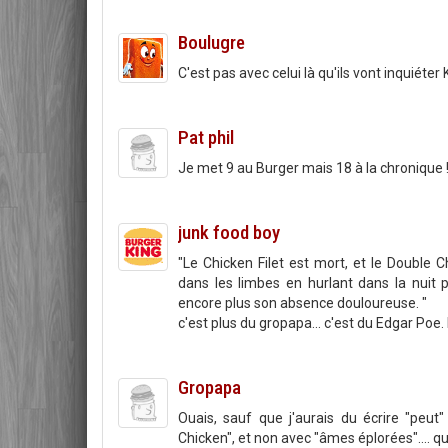
Boulugre
C'est pas avec celui là qu'ils vont inquiéter 
Pat phil
Je met 9 au Burger mais 18 à la chronique !
junk food boy
"Le Chicken Filet est mort, et le Double
dans les limbes en hurlant dans la nuit 
encore plus son absence douloureuse. "
c'est plus du gropapa... c'est du Edgar Poe
Gropapa
Ouais, sauf que j'aurais du écrire "peut
Chicken", et non avec "âmes éplorées".... quand