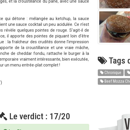
ges, et la croustillance du pané, avec une sauce
ce qui détone : mélangée au ketchup, la sauce
ient une sauce cocktail un peu acidulée. Ce n’est
 révèle quelques pointes de rouge. S’agit-il de
e, il apporte des pointes de piquant loin d’être
e : la fraîcheur des crudités donne l’impression
pporte de la croustillance et une vraie mâche,
anche de cheddar fondu, rattache le burger à la
Tags d
emporaire vraiment intéressante, bien exécutée,
pour un menu entrée-plat complet !
Chronique
Beef Mozza Ch
f)
Le verdict : 17/20