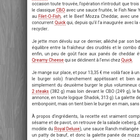
occasion toute trouvée, l’opération n’introduit que trois
le classique
CBO
avec une sauce fruitée, le Fish New 
au
Filet-O-Fish
, et le Beef Mozza Cheddar, avec une
concurrent
Quick
qui, depuis qu’il l’a inaugurée avec 
recycler..
Je jette mon dévolu sur ce dernier, alléché par son b
équilibre entre la fraîcheur des crudités et le combo
enfin, un peu de goût face aux panés de cheddar é
Qreamy Cheese
qui se déclinent à l’envi chez
Quick
.
Je mange sur place, et pour 13,35 € me voilà face à 
le burger solo) franchement appétissant et bien as
simplement du deuxième burger le plus volumineux de 
2 steaks
(382 g) mais loin devant le CBO (249 g), le
annonce, en toute logique Shadok, 313 g). La galette 
embonpoint, mais on tient bien le burger en main, sans 
À propos d’ingrédients, la recette est vraiment com
sésame et de pavot, on retrouve de la salade iceberg, d
modèle du
Royal Deluxe
), une sauce Ranch mélangée 
un patty de bœuf, et donc la galette panée de mozzare