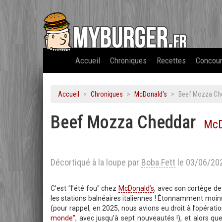
Accueil
Chroniques
Recettes
Concou
Accueil
Chroniques
McDonald's
Beef Mozza Che
Beef Mozza Cheddar
McD
Décortiqué à la loupe par
Boba Fett
le 03/06/20
C’est "l’été fou" chez
McDonald’s
, avec son cortège de
les stations balnéaires italiennes ! Étonnamment moi
(pour rappel, en 2025, nous avions eu droit à l’opérati
monde"
, avec jusqu’à sept nouveautés !), et alors q