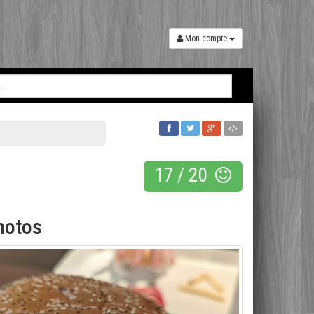
Mon compte
17
/
20
hotos