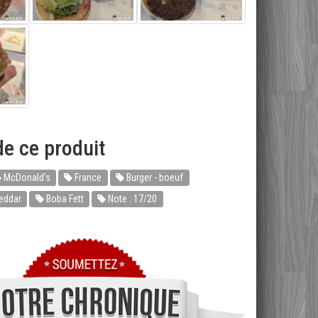
e ce produit
McDonald's
France
Burger - boeuf
eddar
Boba Fett
Note : 17/20