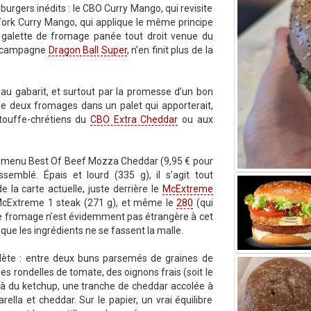
 burgers inédits : le CBO Curry Mango, qui revisite
York Curry Mango, qui applique le même principe
 galette de fromage panée tout droit venue du
la campagne
Dragon Ball Super
, n’en finit plus de la
eau gabarit, et surtout par la promesse d’un bon
 de deux fromages dans un palet qui apporterait,
touffe-chrétiens du
CBO Extra Cheddar
ou aux
un menu Best Of Beef Mozza Cheddar (9,95 € pour
semblé. Épais et lourd (335 g), il s’agit tout
la carte actuelle, juste derrière le
McExtreme
 McExtreme 1 steak (271 g), et même le
280
(qui
de fromage n’est évidemment pas étrangère à cet
que les ingrédients ne se fassent la malle.
plète : entre deux buns parsemés de graines de
es rondelles de tomate, des oignons frais (soit le
à du ketchup, une tranche de cheddar accolée à
lla et cheddar. Sur le papier, un vrai équilibre