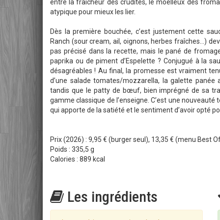
entre la fraîcheur des crudités, le moelleux des froma
atypique pour mieux les lier.
Dès la première bouchée, c’est justement cette sau
Ranch (sour cream, ail, oignons, herbes fraîches…) dev
pas précisé dans la recette, mais le pané de fromages
paprika ou de piment d’Espelette ? Conjugué à la sauc
désagréables ! Au final, la promesse est vraiment tenu
d’une salade tomates/mozzarella, la galette panée a
tandis que le patty de bœuf, bien imprégné de sa tr
gamme classique de l’enseigne. C’est une nouveauté t
qui apporte de la satiété et le sentiment d’avoir opté 
Prix (2026) : 9,95 € (burger seul), 13,35 € (menu Best O
Poids : 335,5 g
Calories : 889 kcal
Les ingrédients