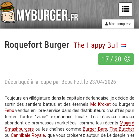
Mon compte
Roquefort Burger
The Happy Bull
17
/
20
Décortiqué à la loupe par
Boba Fett
le 23/04/2026
Toujours en villégiature dans la capitale néerlandaise, je décide de
sortir des sentiers battus et des éternels
Mc Kroket
ou burgers
Febo
vendus en libre-service dans des distributeurs chauffés pour
tenter l’autre "vraie" expérience locale. Les réseaux sociaux
abondent de promesses marketées, comme les récents
Maijard
Smashburgers
ou les chaînes comme
Burger Bars
,
The Butcher
ou
Cannibale Royale
, que vous croiserez autour de Leidseplein et