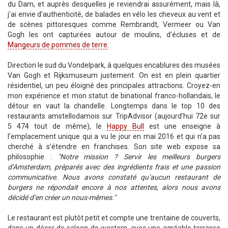
du Dam, et auprès desquelles je reviendrai assurément, mais là,
j’ai envie d’authenticité, de balades en vélo les cheveux au vent et
de scènes pittoresques comme Rembrandt, Vermeer ou Van
Gogh les ont capturées autour de moulins, d’écluses et de
Mangeurs de pommes de terre
.
Direction le sud du Vondelpark, à quelques encablures des musées
Van Gogh et Rijksmuseum justement. On est en plein quartier
résidentiel, un peu éloigné des principales attractions. Croyez-en
mon expérience et mon statut de binational franco-hollandais, le
détour en vaut la chandelle. Longtemps dans le top 10 des
restaurants amstellodamois sur TripAdvisor (aujourd’hui 72e sur
5 474 tout de même), le
Happy Bull
est une enseigne à
l’emplacement unique qui a vu le jour en mai 2016 et qui n’a pas
cherché à s’étendre en franchises. Son site web expose sa
philosophie :
"Notre mission ? Servir les meilleurs burgers
d’Amsterdam, préparés avec des ingrédients frais et une passion
communicative. Nous avons constaté qu’aucun restaurant de
burgers ne répondait encore à nos attentes, alors nous avons
décidé d’en créer un nous-mêmes."
Le restaurant est plutôt petit et compte une trentaine de couverts,