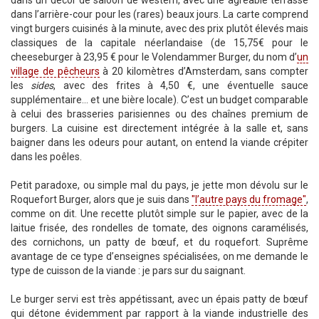
dans un décor de saloon de western, avec une agréable terrasse
dans l’arrière-cour pour les (rares) beaux jours. La carte comprend
vingt burgers cuisinés à la minute, avec des prix plutôt élevés mais
classiques de la capitale néerlandaise (de 15,75€ pour le
cheeseburger à 23,95 € pour le Volendammer Burger, du nom d’
un
village de pêcheurs
à 20 kilomètres d’Amsterdam, sans compter
les
sides
, avec des frites à 4,50 €, une éventuelle sauce
supplémentaire… et une bière locale). C’est un budget comparable
à celui des brasseries parisiennes ou des chaînes premium de
burgers. La cuisine est directement intégrée à la salle et, sans
baigner dans les odeurs pour autant, on entend la viande crépiter
dans les poêles.
Petit paradoxe, ou simple mal du pays, je jette mon dévolu sur le
Roquefort Burger, alors que je suis dans
"l’autre pays du fromage"
,
comme on dit. Une recette plutôt simple sur le papier, avec de la
laitue frisée, des rondelles de tomate, des oignons caramélisés,
des cornichons, un patty de bœuf, et du roquefort. Suprême
avantage de ce type d’enseignes spécialisées, on me demande le
type de cuisson de la viande : je pars sur du saignant.
Le burger servi est très appétissant, avec un épais patty de bœuf
qui détone évidemment par rapport à la viande industrielle des