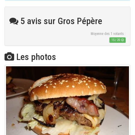
5 avis sur Gros Pépère
Moyenne des
1
votants :
15
/
20
Les photos