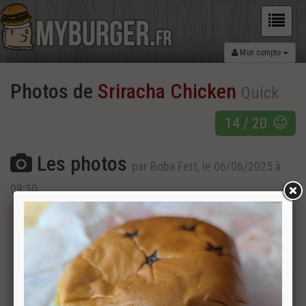
Mon compte
Photos de
Sriracha Chicken
Quick
14 / 20
Les photos
par Boba Fett, le 06/06/2025 à
09:30