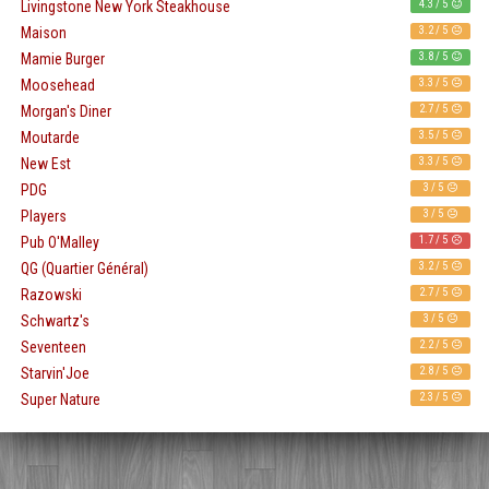
4.3 / 5
Livingstone New York Steakhouse
3.2 / 5
Maison
3.8 / 5
Mamie Burger
3.3 / 5
Moosehead
2.7 / 5
Morgan's Diner
3.5 / 5
Moutarde
3.3 / 5
New Est
3 / 5
PDG
3 / 5
Players
1.7 / 5
Pub O'Malley
3.2 / 5
QG (Quartier Général)
2.7 / 5
Razowski
3 / 5
Schwartz's
2.2 / 5
Seventeen
2.8 / 5
Starvin'Joe
2.3 / 5
Super Nature