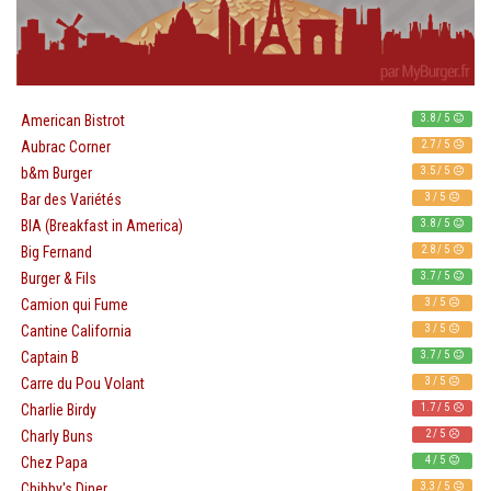
3.8 / 5
American Bistrot
2.7 / 5
Aubrac Corner
3.5 / 5
b&m Burger
3 / 5
Bar des Variétés
3.8 / 5
BIA (Breakfast in America)
2.8 / 5
Big Fernand
3.7 / 5
Burger & Fils
3 / 5
Camion qui Fume
3 / 5
Cantine California
3.7 / 5
Captain B
3 / 5
Carre du Pou Volant
1.7 / 5
Charlie Birdy
2 / 5
Charly Buns
4 / 5
Chez Papa
3.3 / 5
Chibby's Diner