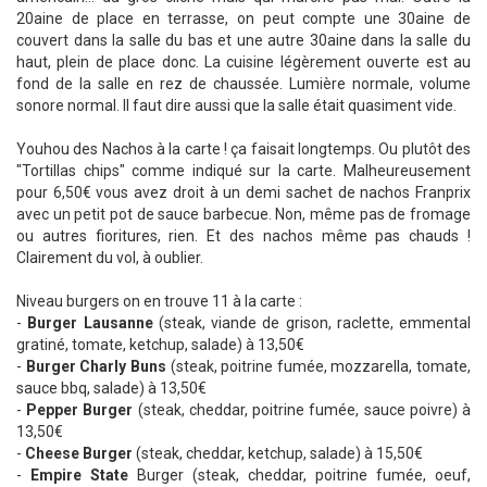
20aine de place en terrasse, on peut compte une 30aine de
couvert dans la salle du bas et une autre 30aine dans la salle du
haut, plein de place donc. La cuisine légèrement ouverte est au
fond de la salle en rez de chaussée. Lumière normale, volume
sonore normal. Il faut dire aussi que la salle était quasiment vide.
Youhou des Nachos à la carte ! ça faisait longtemps. Ou plutôt des
"Tortillas chips" comme indiqué sur la carte. Malheureusement
pour 6,50€ vous avez droit à un demi sachet de nachos Franprix
avec un petit pot de sauce barbecue. Non, même pas de fromage
ou autres fioritures, rien. Et des nachos même pas chauds !
Clairement du vol, à oublier.
Niveau burgers on en trouve 11 à la carte :
-
Burger Lausanne
(steak, viande de grison, raclette, emmental
gratiné, tomate, ketchup, salade) à 13,50€
-
Burger Charly Buns
(steak, poitrine fumée, mozzarella, tomate,
sauce bbq, salade) à 13,50€
-
Pepper Burger
(steak, cheddar, poitrine fumée, sauce poivre) à
13,50€
-
Cheese Burger
(steak, cheddar, ketchup, salade) à 15,50€
-
Empire State
Burger (steak, cheddar, poitrine fumée, oeuf,