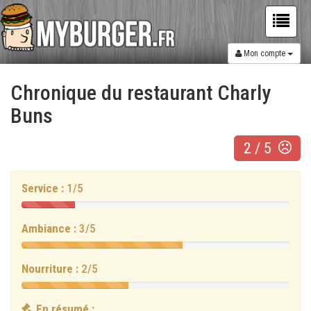
Mon compte
Chronique du restaurant
Charly
Buns
2
/
5
Service :
1/5
1/5
Ambiance :
3/5
3/5
Nourriture :
2/5
2/5
En résumé :