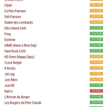
3.5 / 5
Clyde
2.3 / 5
Coffee Parisien
3.3 / 5
Déli Parisien
2.3 / 5
Diable des Lombards
3.7 / 5
Ellis Island Café
3.7 / 5
Frog
3.7 / 5
Gontran
3.7 / 5
HAND (Have a Nice Day)
3.7 / 5
Hard Rock Café
3.2 / 5
HD Diner (Happy Days)
2.3 / 5
I Love Burger
3.2 / 5
It Rocks
3 / 5
Jet Lag
2.7 / 5
Joe Allen
3.7 / 5
Just BE
2 / 5
Katz's
3.7 / 5
L'Artisan du Burger
3.8 / 5
Les Burgers du Père Claude