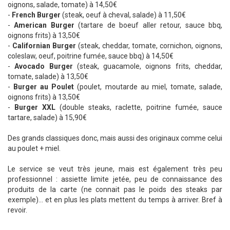
oignons, salade, tomate) à 14,50€
-
French Burger
(steak, oeuf à cheval, salade) à 11,50€
-
American Burger
(tartare de boeuf aller retour, sauce bbq,
oignons frits) à 13,50€
-
Californian Burger
(steak, cheddar, tomate, cornichon, oignons,
coleslaw, oeuf, poitrine fumée, sauce bbq) à 14,50€
-
Avocado Burger
(steak, guacamole, oignons frits, cheddar,
tomate, salade) à 13,50€
-
Burger au Poulet
(poulet, moutarde au miel, tomate, salade,
oignons frits) à 13,50€
-
Burger XXL
(double steaks, raclette, poitrine fumée, sauce
tartare, salade) à 15,90€
Des grands classiques donc, mais aussi des originaux comme celui
au poulet + miel.
Le service se veut très jeune, mais est également très peu
professionnel : assiette limite jetée, peu de connaissance des
produits de la carte (ne connait pas le poids des steaks par
exemple)... et en plus les plats mettent du temps à arriver. Bref à
revoir.