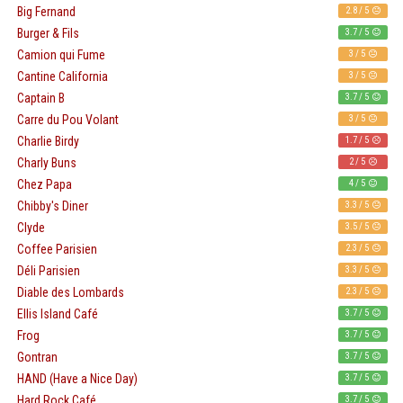
2.8 / 5
Big Fernand
3.7 / 5
Burger & Fils
3 / 5
Camion qui Fume
3 / 5
Cantine California
3.7 / 5
Captain B
3 / 5
Carre du Pou Volant
1.7 / 5
Charlie Birdy
2 / 5
Charly Buns
4 / 5
Chez Papa
3.3 / 5
Chibby's Diner
3.5 / 5
Clyde
2.3 / 5
Coffee Parisien
3.3 / 5
Déli Parisien
2.3 / 5
Diable des Lombards
3.7 / 5
Ellis Island Café
3.7 / 5
Frog
3.7 / 5
Gontran
3.7 / 5
HAND (Have a Nice Day)
3.7 / 5
Hard Rock Café