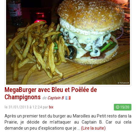
MegaBurger avec Bleu et Poêlée de
Champignons
de
Captain B
15/20
le 31/01/2013 à 12:24 par
bix
Après un premier test du burger au Maroilles au Petit resto dans la
Prairie, je décide de m'attaquer au Captain B. Car oui cela
demande un peu d'explications que je ...
(Lire la suite)