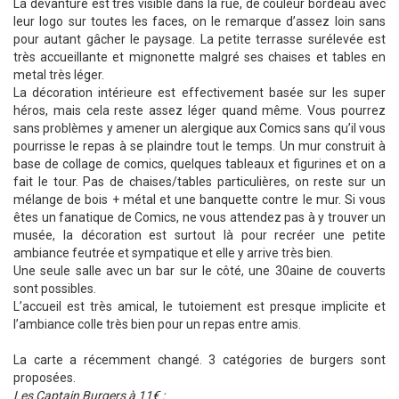
La devanture est très visible dans la rue, de couleur bordeau avec
leur logo sur toutes les faces, on le remarque d’assez loin sans
pour autant gâcher le paysage. La petite terrasse surélevée est
très accueillante et mignonette malgré ses chaises et tables en
metal très léger.
La décoration intérieure est effectivement basée sur les super
héros, mais cela reste assez léger quand même. Vous pourrez
sans problèmes y amener un alergique aux Comics sans qu’il vous
pourrisse le repas à se plaindre tout le temps. Un mur construit à
base de collage de comics, quelques tableaux et figurines et on a
fait le tour. Pas de chaises/tables particulières, on reste sur un
mélange de bois + métal et une banquette contre le mur. Si vous
êtes un fanatique de Comics, ne vous attendez pas à y trouver un
musée, la décoration est surtout là pour recréer une petite
ambiance feutrée et sympatique et elle y arrive très bien.
Une seule salle avec un bar sur le côté, une 30aine de couverts
sont possibles.
L’accueil est très amical, le tutoiement est presque implicite et
l’ambiance colle très bien pour un repas entre amis.
La carte a récemment changé. 3 catégories de burgers sont
proposées.
Les Captain Burgers à 11€ :