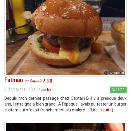
Fatman
de
Captain B
16/20
le 24/10/2014 à 15:10 par
bix
Depuis mon dernier passage chez Captain B il y a presque deux
ans, l'enseigne a bien grandi. À l'époque j'avais pu tester un burger
custom qui m'avait franchement plu malgré ...
(Lire la suite)