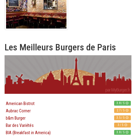
Les Meilleurs Burgers de Paris
3.8 / 5
American Bistrot
2.7 / 5
Aubrac Corner
3.5 / 5
b&m Burger
3 / 5
Bar des Variétés
3.8 / 5
BIA (Breakfast in America)