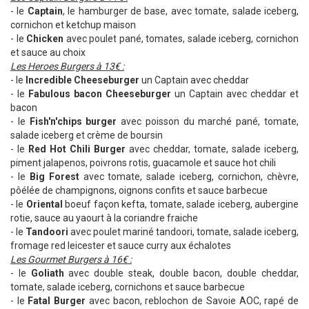
- le
Captain
, le hamburger de base, avec tomate, salade iceberg,
cornichon et ketchup maison
- le
Chicken
avec poulet pané, tomates, salade iceberg, cornichon
et sauce au choix
Les Heroes Burgers à 13€ :
- le
Incredible Cheeseburger
un Captain avec cheddar
- le
Fabulous bacon Cheeseburger
un Captain avec cheddar et
bacon
- le
Fish'n'chips burger
avec poisson du marché pané, tomate,
salade iceberg et crème de boursin
- le
Red Hot Chili Burger
avec cheddar, tomate, salade iceberg,
piment jalapenos, poivrons rotis, guacamole et sauce hot chili
- le
Big Forest
avec tomate, salade iceberg, cornichon, chèvre,
pôélée de champignons, oignons confits et sauce barbecue
- le
Oriental
boeuf façon kefta, tomate, salade iceberg, aubergine
rotie, sauce au yaourt à la coriandre fraiche
- le
Tandoori
avec poulet mariné tandoori, tomate, salade iceberg,
fromage red leicester et sauce curry aux échalotes
Les Gourmet Burgers à 16€ :
- le
Goliath
avec double steak, double bacon, double cheddar,
tomate, salade iceberg, cornichons et sauce barbecue
- le
Fatal Burger
avec bacon, reblochon de Savoie AOC, rapé de