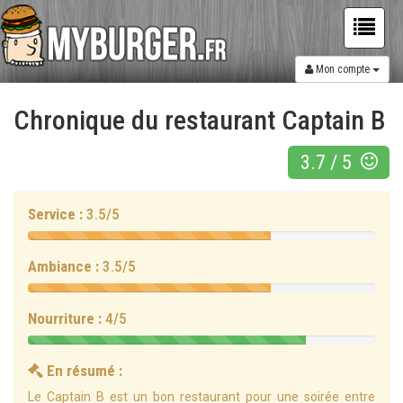
Mon compte
Chronique du restaurant
Captain B
3.7
/
5
Service :
3.5/5
3.5/5
Ambiance :
3.5/5
3.5/5
Nourriture :
4/5
4/5
En résumé :
Le Captain B est un bon restaurant pour une soirée entre