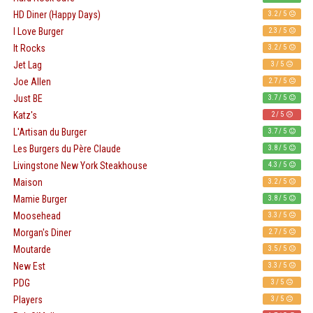
3.2 / 5
HD Diner (Happy Days)
2.3 / 5
I Love Burger
3.2 / 5
It Rocks
3 / 5
Jet Lag
2.7 / 5
Joe Allen
3.7 / 5
Just BE
2 / 5
Katz's
3.7 / 5
L'Artisan du Burger
3.8 / 5
Les Burgers du Père Claude
4.3 / 5
Livingstone New York Steakhouse
3.2 / 5
Maison
3.8 / 5
Mamie Burger
3.3 / 5
Moosehead
2.7 / 5
Morgan's Diner
3.5 / 5
Moutarde
3.3 / 5
New Est
3 / 5
PDG
3 / 5
Players