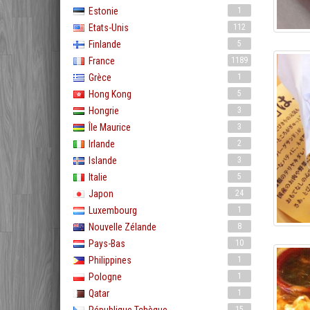
Estonie
1
Etats-Unis
112
Finlande
5
France
1189
Grèce
1
Hong Kong
5
Hongrie
3
Île Maurice
3
Irlande
2
Islande
3
Italie
5
Japon
24
Luxembourg
1
Nouvelle Zélande
8
Pays-Bas
10
Philippines
1
Pologne
1
Qatar
1
15