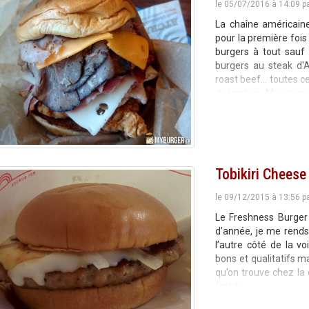
le 05/07/2016 à 14:09 p
La chaîne américaine
pour la première fois
burgers à tout sauf
burgers au steak d'
roast beef... toutes
du jambon. Mais auc
Tobikiri Cheese
le 09/12/2015 à 13:56 p
Le Freshness Burger 
d’année, je me rends
l’autre côté de la v
bons et qualitatifs m
qu’on trouve chez la 
(saké