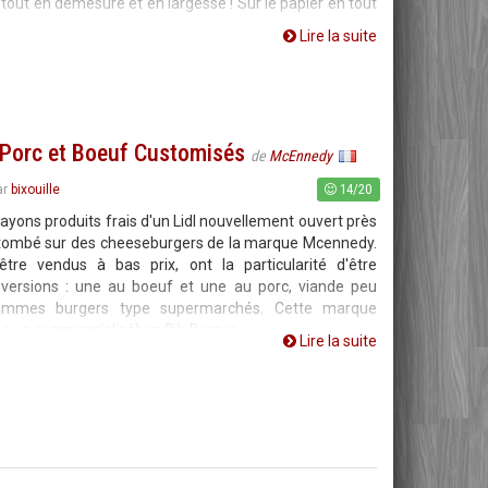
 tout en démesure et en largesse ! Sur le papier en tout
Lire la suite
Porc et Boeuf Customisés
de
McEnnedy
14/20
ar
bixouille
rayons produits frais d'un Lidl nouvellement ouvert près
s tombé sur des cheeseburgers de la marque Mcennedy.
être vendus à bas prix, ont la particularité d'être
 versions : une au boeuf et une au porc, viande peu
ammes burgers type supermarchés. Cette marque
(ou a commercialisé) un Rib Burger
Lire la suite