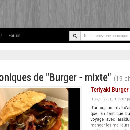
rs
Forum
oniques de "Burger - mixte"
(19 c
Teriyaki Burger
le 29/11/2018 à 13:07 p
J’ai toujours rêvé d’a
que, en tant que bur
voyage avec assidui
manger les meilleurs 