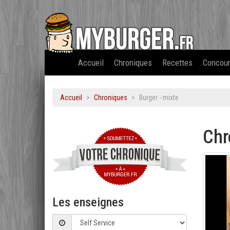
Accueil
Chroniques
Recettes
Concou
Accueil
Chroniques
Burger - mixte
Chr
Les enseignes