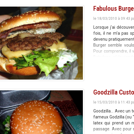
Fabulous Burge
le 18/03/2010 à 09:43 p
Lorsque j'ai découve
fois, il ne m'a pas s
devenu pratiquement 
Burger semble vouloi
Pour comprendre, il 
Babylone, où la vian
Goodzilla Custo
le 15/03/2010 à 11:43 p
Goodzilla... Avec un 
fameux Godzilla (ou "
latex qui prend un m
passage. Avec pour m