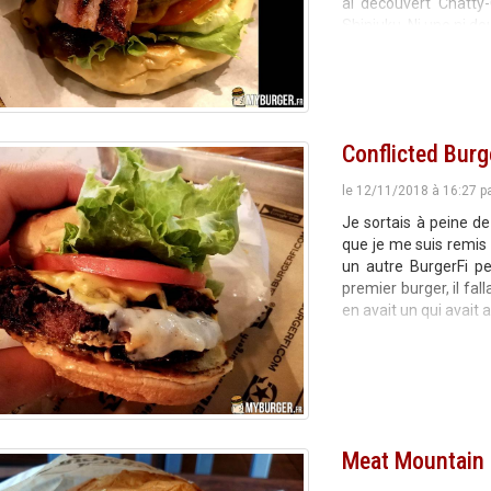
ai découvert Chatty-
Shinjuku. Ni une ni d
Conflicted Burg
le 12/11/2018 à 16:27 p
Je sortais à peine d
que je me suis remis à
un autre BurgerFi p
premier burger, il fal
en avait un qui avait 
Meat Mountain