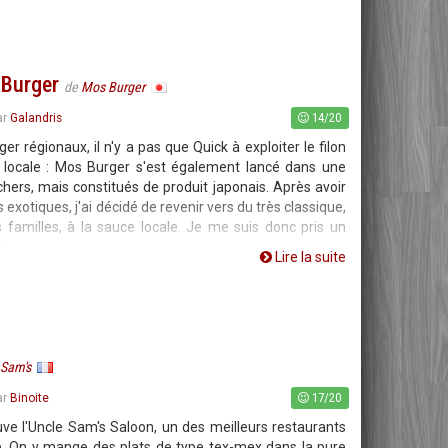
 Burger
de
Mos Burger
14/20
ar
Galandris
er régionaux, il n'y a pas que Quick à exploiter le filon
locale : Mos Burger s'est également lancé dans une
chers, mais constitués de produit japonais. Après avoir
 exotiques, j'ai décidé de revenir vers du très classique,
familles, à la sauce locale. Je me suis donc pris un
r.
Lire la suite
 Sam's
17/20
ar
Binoite
uve l'Uncle Sam's Saloon, un des meilleurs restaurants
e. On y mange des plats de type tex-mex dans la pure