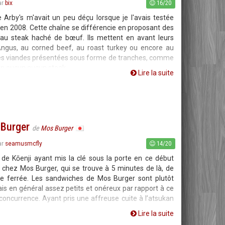
16/20
ar
bix
 Arby's m'avait un peu déçu lorsque je l'avais testée
 en 2008. Cette chaîne se différencie en proposant des
 au steak haché de bœuf. Ils mettent en avant leurs
Angus, au corned beef, au roast turkey ou encore au
 ces viandes présentées sous forme de tranches, comme
un aucun aucun steak
Lire la suite
 Burger
de
Mos Burger
14/20
ar
seamusmcfly
de Kōenji ayant mis la clé sous la porte en ce début
 chez Mos Burger, qui se trouve à 5 minutes de là, de
oie ferrée. Les sandwiches de Mos Burger sont plutôt
ais en général assez petits et onéreux par rapport à ce
concurrence. Ayant pris une affreuse cuite à l’atsukan
Lire la suite