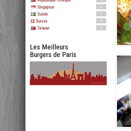
République Tchèque
Singapour
2
Suède
5
Suisse
9
Taïwan
2
Les Meilleurs
Burgers de Paris