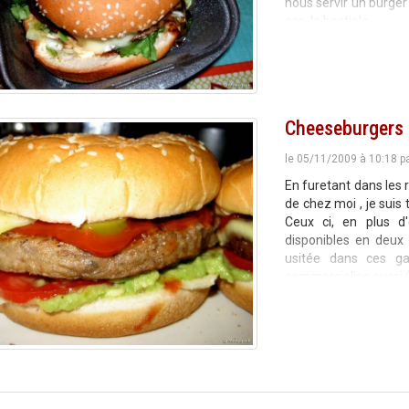
nous servir un burger
cas, la bestiole
Cheeseburgers 
le 05/11/2009 à 10:18 p
En furetant dans les 
de chez moi , je sui
Ceux ci, en plus d'
disponibles en deux
usitée dans ces g
commercialise aussi 