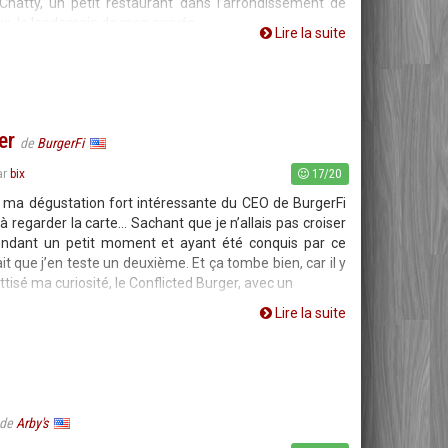
Chatty, un petit restaurant dans l’arrondissement de
eux, le lendemain de mon arrivée,
Lire la suite
er
de
BurgerFi
17/20
ar
bix
e ma dégustation fort intéressante du CEO de BurgerFi
 regarder la carte... Sachant que je n’allais pas croiser
endant un petit moment et ayant été conquis par ce
lait que j’en teste un deuxième. Et ça tombe bien, car il y
attisé ma curiosité, le Conflicted Burger, avec un
Lire la suite
de
Arby's