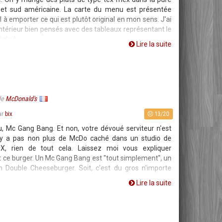
e et sud américaine. La carte du menu est présentée
 à emporter ce qui est plutôt original en mon sens. J'ai
'intérieur bien pensés avec des tableaux représentant le
ècle à
Lire la suite
de
McDonald's
13/20
ar
bix
u, Mc Gang Bang. Et non, votre dévoué serviteur n'est
n'y a pas non plus de McDo caché dans un studio de
 X, rien de tout cela. Laissez moi vous expliquer
t ce burger. Un Mc Gang Bang est "tout simplement", un
Double Cheeseburger. Soit, c'est du gros n'importe
Lire la suite