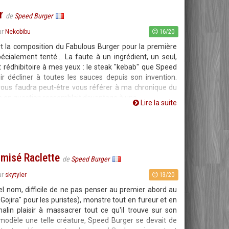
r
de
Speed Burger
16/20
ar
Nekobibu
rt la composition du Fabulous Burger pour la première
pécialement tenté... La faute à un ingrédient, un seul,
rédhibitoire à mes yeux : le steak "kebab" que Speed
r décliner à toutes les sauces depuis son invention.
vous faudra peut-être vous référer à ma chronique du
de en question ressemblait davantage à une
Lire la suite
misé Raclette
de
Speed Burger
13/20
ar
skytyler
tel nom, difficile de ne pas penser au premier abord au
Gojira" pour les puristes), monstre tout en fureur et en
alin plaisir à massacrer tout ce qu'il trouve sur son
odèle une telle créature, Speed Burger se devait de