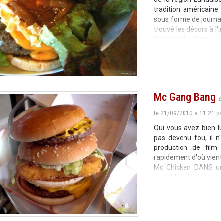
tradition américain
sous forme de journal
trouvé les décors à l
far west du 19eme si
Mc Gang Bang
le 21/09/2010 à 11:21 p
Oui vous avez bien l
pas devenu fou, il 
production de film
rapidement d'où vien
Mc Chicken DANS un 
quoi. Mais il a été