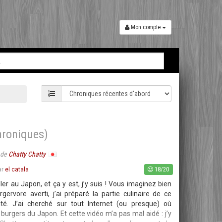
Mon compte
hroniques)
de
Chatty Chatty
18/20
ar
el catala
ller au Japon, et ça y est, j’y suis ! Vous imaginez bien
gervore averti, j’ai préparé la partie culinaire de ce
té. J’ai cherché sur tout Internet (ou presque) où
burgers du Japon. Et cette vidéo m’a pas mal aidé : j’y