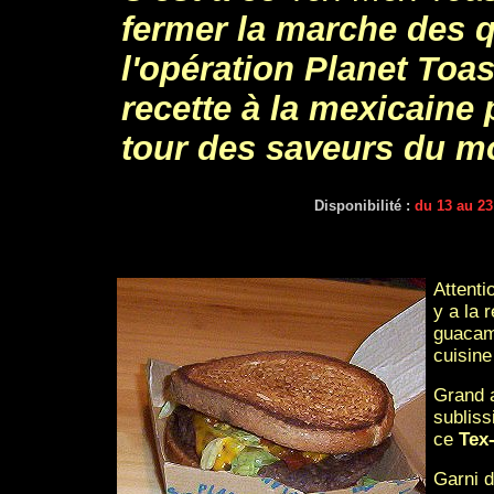
fermer la marche des 
l'opération Planet Toa
recette à la mexicaine 
tour des saveurs du m
Disponibilité :
du 13 au 2
Attenti
y a la 
guacamo
cuisine
Grand 
sublis
ce
Tex
Garni d