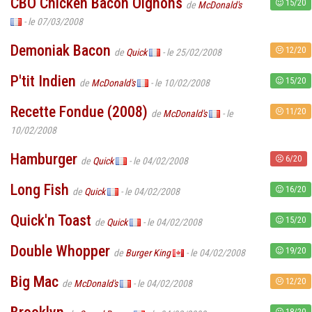
CBO Chicken Bacon Oignons
15/20
de
McDonald's
- le 07/03/2008
Demoniak Bacon
12/20
de
Quick
- le 25/02/2008
P'tit Indien
15/20
de
McDonald's
- le 10/02/2008
Recette Fondue (2008)
11/20
de
McDonald's
- le
10/02/2008
Hamburger
6/20
de
Quick
- le 04/02/2008
Long Fish
16/20
de
Quick
- le 04/02/2008
Quick'n Toast
15/20
de
Quick
- le 04/02/2008
Double Whopper
19/20
de
Burger King
- le 04/02/2008
Big Mac
12/20
de
McDonald's
- le 04/02/2008
18/20