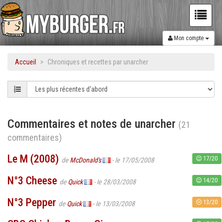
Mon compte
Accueil
Chroniques et recettes par unarcher
Commentaires et notes de unarcher
(21
commentaires)
Le M (2008)
17/20
de
McDonald's
- le 17/05/2008
N°3 Cheese
14/20
de
Quick
- le 28/03/2008
N°3 Pepper
13/20
de
Quick
- le 13/03/2008