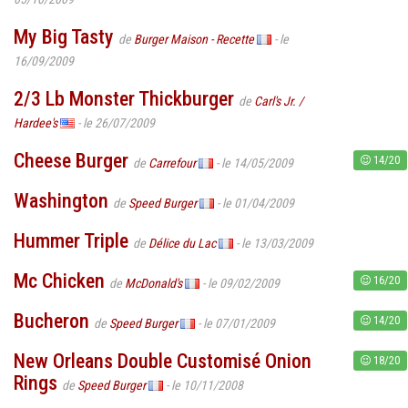
My Big Tasty
de
Burger Maison - Recette
- le
16/09/2009
2/3 Lb Monster Thickburger
de
Carl's Jr. /
Hardee's
- le 26/07/2009
Cheese Burger
14/20
de
Carrefour
- le 14/05/2009
Washington
de
Speed Burger
- le 01/04/2009
Hummer Triple
de
Délice du Lac
- le 13/03/2009
Mc Chicken
16/20
de
McDonald's
- le 09/02/2009
Bucheron
14/20
de
Speed Burger
- le 07/01/2009
New Orleans Double Customisé Onion
18/20
Rings
de
Speed Burger
- le 10/11/2008