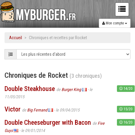
Mon compte
Accueil
Chroniques et recettes par Rocket
Chroniques de Rocket
(3 chroniques)
Double Steakhouse
14/20
de
Burger King
- le
11/05/2015
Victor
15/20
de
Big Fernand
- le 09/04/2015
Double Cheeseburger with Bacon
16/20
de
Five
Guys
- le 09/01/2014