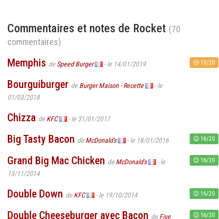
Commentaires et notes de Rocket
(70
commentaires)
Memphis
13/20
de
Speed Burger
- le 14/01/2019
Bourguiburger
de
Burger Maison - Recette
- le
01/03/2018
Chizza
de
KFC
- le 31/01/2017
Big Tasty Bacon
16/20
de
McDonald's
- le 18/01/2016
Grand Big Mac Chicken
16/20
de
McDonald's
- le
13/11/2014
Double Down
16/20
de
KFC
- le 19/10/2014
Double Cheeseburger avec Bacon
16/20
de
Five