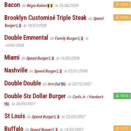
Bacon
10/20
de
Régis Bahier
- le 25/08/2008
Brooklyn Customisé Triple Steak
10/20
de
Speed
Burger
- le 18/07/2008
Double Emmental
de
Family Burger
- le
14/06/2008
Miami
de
Speed Burger
- le 16/05/2008
Nashville
de
Speed Burger
- le 02/01/2008
Double Double
de
In-n-Out
- le 03/10/2007
Double Six Dollar Burger
18/20
de
Carl's Jr. / Hardee's
- le 28/09/2007
St Louis
de
Speed Burger
- le 22/09/2007
Buffalo
13/20
de
Speed Burger
- le 14/03/2007