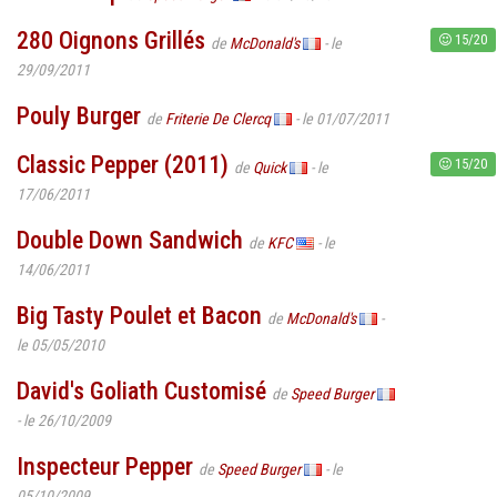
280 Oignons Grillés
15/20
de
McDonald's
- le
29/09/2011
Pouly Burger
de
Friterie De Clercq
- le 01/07/2011
Classic Pepper (2011)
15/20
de
Quick
- le
17/06/2011
Double Down Sandwich
de
KFC
- le
14/06/2011
Big Tasty Poulet et Bacon
de
McDonald's
-
le 05/05/2010
David's Goliath Customisé
de
Speed Burger
- le 26/10/2009
Inspecteur Pepper
de
Speed Burger
- le
05/10/2009