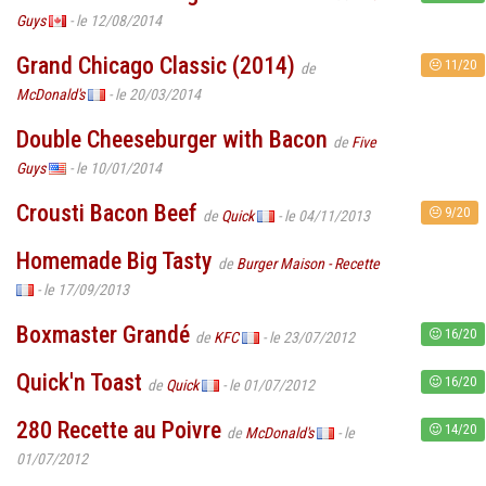
Guys
- le 12/08/2014
Grand Chicago Classic (2014)
11/20
de
McDonald's
- le 20/03/2014
Double Cheeseburger with Bacon
de
Five
Guys
- le 10/01/2014
Crousti Bacon Beef
9/20
de
Quick
- le 04/11/2013
Homemade Big Tasty
de
Burger Maison - Recette
- le 17/09/2013
Boxmaster Grandé
16/20
de
KFC
- le 23/07/2012
Quick'n Toast
16/20
de
Quick
- le 01/07/2012
280 Recette au Poivre
14/20
de
McDonald's
- le
01/07/2012