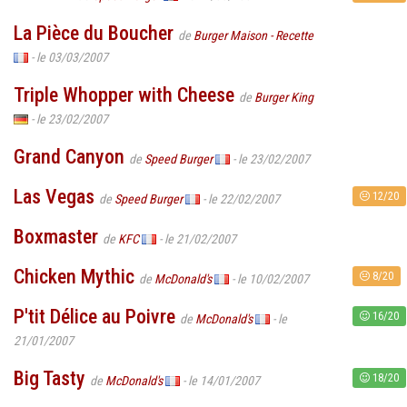
La Pièce du Boucher
de
Burger Maison - Recette
- le 03/03/2007
Triple Whopper with Cheese
de
Burger King
- le 23/02/2007
Grand Canyon
de
Speed Burger
- le 23/02/2007
Las Vegas
12/20
de
Speed Burger
- le 22/02/2007
Boxmaster
de
KFC
- le 21/02/2007
Chicken Mythic
8/20
de
McDonald's
- le 10/02/2007
P'tit Délice au Poivre
16/20
de
McDonald's
- le
21/01/2007
Big Tasty
18/20
de
McDonald's
- le 14/01/2007