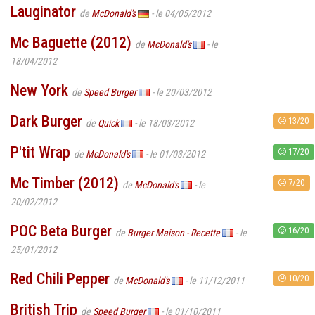
Lauginator
de
McDonald's
- le 04/05/2012
Mc Baguette (2012)
de
McDonald's
- le
18/04/2012
New York
de
Speed Burger
- le 20/03/2012
Dark Burger
13/20
de
Quick
- le 18/03/2012
P'tit Wrap
17/20
de
McDonald's
- le 01/03/2012
Mc Timber (2012)
7/20
de
McDonald's
- le
20/02/2012
POC Beta Burger
16/20
de
Burger Maison - Recette
- le
25/01/2012
Red Chili Pepper
10/20
de
McDonald's
- le 11/12/2011
British Trip
de
Speed Burger
- le 01/10/2011