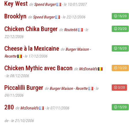
Key West
de
Speed Burger
- le 10/01/2007
Brooklyn
16/20
de
Speed Burger
- le 22/12/2006
Chicken Chika Burger
20/20
de
Route66
- le
22/12/2006
Cheese à la Mexicaine
16/20
de
Burger Maison -
Recette
- le 17/12/2006
Chicken Mythic avec Bacon
10/20
de
McDonald's
- le 08/12/2006
Piccalilli Burger
3/20
de
Burger Maison - Recette
- le
09/11/2006
280
15/20
de
McDonald's
- le 07/11/2006
de
- le 21/10/2006