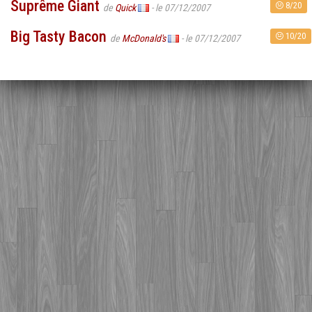
Suprême Giant
8/20
de
Quick
- le 07/12/2007
Big Tasty Bacon
10/20
de
McDonald's
- le 07/12/2007