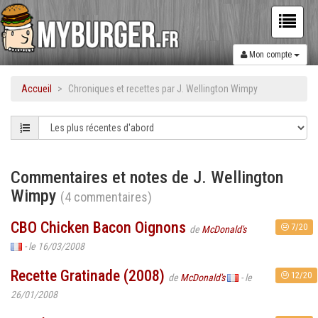
Mon compte
Accueil
Chroniques et recettes par J. Wellington Wimpy
Commentaires et notes de J. Wellington
Wimpy
(4 commentaires)
CBO Chicken Bacon Oignons
7/20
de
McDonald's
- le 16/03/2008
Recette Gratinade (2008)
12/20
de
McDonald's
- le
26/01/2008