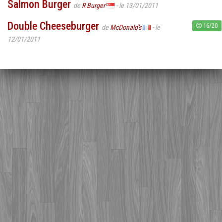
Salmon Burger
de
R Burger
- le 13/01/2011
Double Cheeseburger
16/20
de
McDonald's
- le
12/01/2011