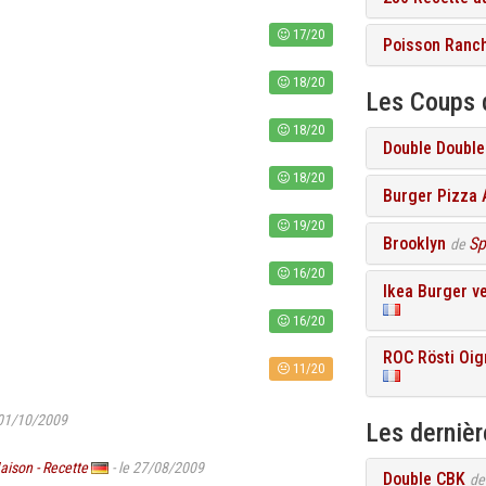
17/20
Poisson Ranc
18/20
Les Coups 
18/20
Double Double
18/20
Burger Pizza
19/20
Brooklyn
Sp
de
16/20
Ikea Burger v
16/20
ROC Rösti Oig
11/20
 01/10/2009
Les derniè
aison - Recette
- le 27/08/2009
Double CBK
d