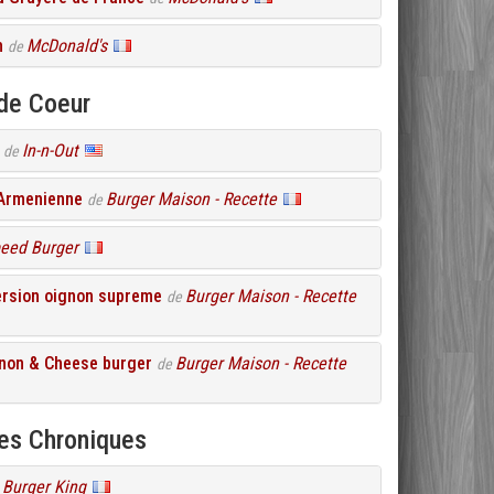
h
McDonald's
de
de Coeur
In-n-Out
de
 Armenienne
Burger Maison - Recette
de
eed Burger
ersion oignon supreme
Burger Maison - Recette
de
non & Cheese burger
Burger Maison - Recette
de
res Chroniques
Burger King
e