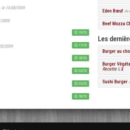
- le 13/08/2009
Eden Bœuf
de
4/2009
Beef Mozza C
19/20
Les dernièr
17/20
/03/2009
Burger au cho
18/20
Burger Végétar
Recette
20/20
Sushi Burger
20/20
18/20