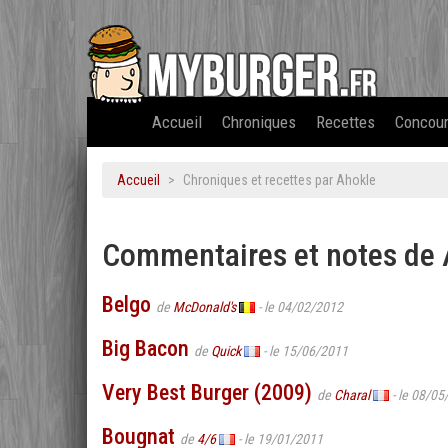
Accueil
Chroniques
Recettes
Concou
Accueil
Chroniques et recettes par Ahokle
Commentaires et notes de
Belgo
de
McDonald's
- le 04/02/2012
Big Bacon
de
Quick
- le 15/06/2011
Very Best Burger (2009)
de
Charal
- le 08/05
Bougnat
de
4/6
- le 19/01/2011