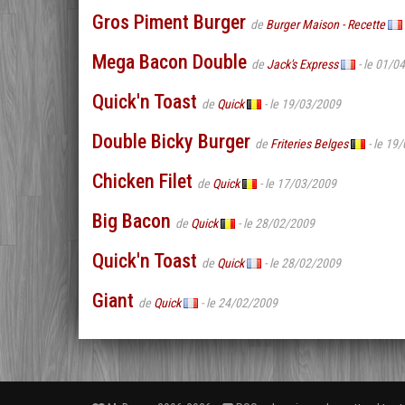
Gros Piment Burger
de
Burger Maison - Recette
Mega Bacon Double
de
Jack's Express
- le 01/0
Quick'n Toast
de
Quick
- le 19/03/2009
Double Bicky Burger
de
Friteries Belges
- le 19
Chicken Filet
de
Quick
- le 17/03/2009
Big Bacon
de
Quick
- le 28/02/2009
Quick'n Toast
de
Quick
- le 28/02/2009
Giant
de
Quick
- le 24/02/2009