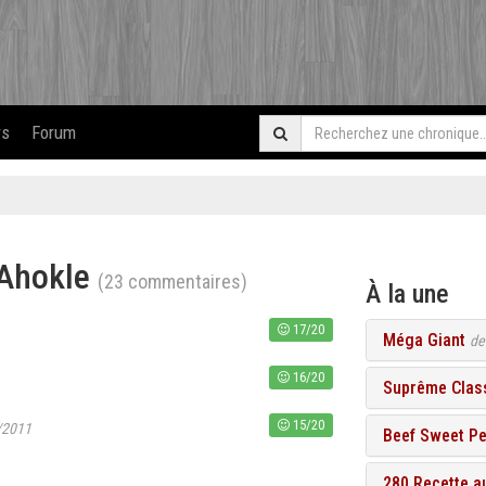
rs
Forum
 Ahokle
(23 commentaires)
À la une
17/20
Méga Giant
d
16/20
Suprême Class
15/20
/2011
Beef Sweet P
280 Recette a