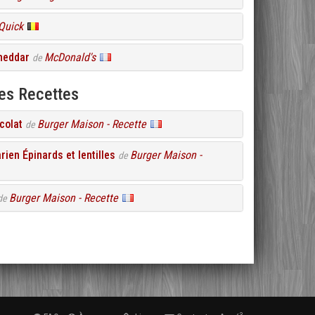
Quick
heddar
McDonald's
de
es Recettes
colat
Burger Maison - Recette
de
ien Épinards et lentilles
Burger Maison -
de
Burger Maison - Recette
de