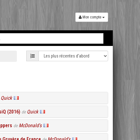
Mon compte
Quick
e
iQ (2016)
Quick
de
eppers
McDonald's
de
u Gruyère de France
McDonald's
de