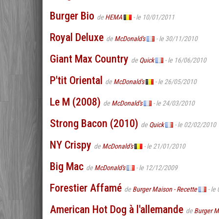
Burger Bio
de
HEMA
- le 10/01/2011
Royal Deluxe
de
McDonald's
- le 30/11/2010
Giant Max Country
de
Quick
- le 16/06/2010
P'tit Oriental
de
McDonald's
- le 26/05/2010
Le M (2008)
de
McDonald's
- le 24/03/2010
Strong Bacon (2010)
de
Quick
- le 02/02/2010
NY Crispy
de
McDonald's
- le 21/01/2010
Big Mac
de
McDonald's
- le 12/12/2009
Forestier Affamé
de
Burger Maison - Recette
- le
American Hot Dog à l'allemande
de
Burger M