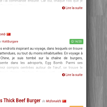
e l'ai commandé ensuite. Car oui, chaque fois que je
cDonald’s en Chine,
Lire la suite
Bomb
14/20
ar
KottBurgare
s endroits inspirant au voyage, dans lesquels on trouve
attendues, ou tout du moins inhabituelles. En voyage à
 Chine, je suis tombé sur la chaîne de burgers,
ésente dans les aéroports, Egg Bomb. Parmi ses
aurez compris centrées autour de l’œuf, se trouve le
z bien) Crispy Chicken Burger with soft scrambled
Lire la suite
e vous le
s Thick Beef Burger
de
McDonald's