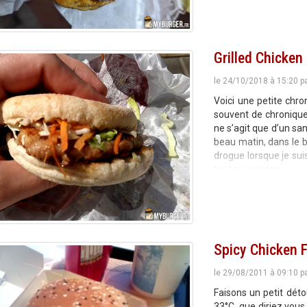
Grilled Chicken
le 24/10/2018 à 15:20 p
Voici une petite chro
souvent de chronique
ne s’agit que d’un sa
beau matin, dans le b
drogue lorsque je suis
tout ce que me
Spicy Chicken F
le 29/08/2011 à 09:10 p
Faisons un petit déto
33°C, que diriez vous