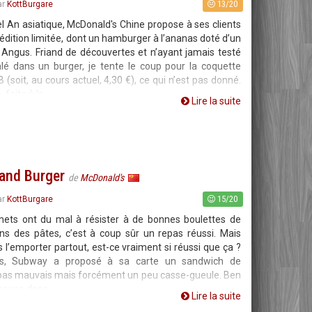
13/20
ar
KottBurgare
l An asiatique, McDonald's Chine propose à ses clients
édition limitée, dont un hamburger à l’ananas doté d’un
Angus. Friand de découvertes et n’ayant jamais testé
é dans un burger, je tente le coup pour la coquette
oit, au cours actuel, 4,30 €), ce qui n’est pas donné.
 faite à la
Lire la suite
and Burger
de
McDonald's
15/20
ar
KottBurgare
mets ont du mal à résister à de bonnes boulettes de
ns des pâtes, c’est à coup sûr un repas réussi. Mais
l’emporter partout, est-ce vraiment si réussi que ça ?
s, Subway a proposé à sa carte un sandwich de
 pas mauvais mais forcément un peu casse-gueule. Ben
 sauce dans
Lire la suite