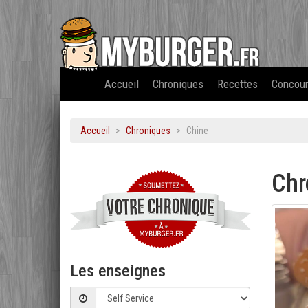
Accueil
Chroniques
Recettes
Concou
Accueil
Chroniques
Chine
Chr
Les enseignes