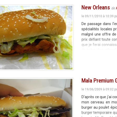
New Orleans
de
le 09/11/2010 à 10:39 p
De passage dans l'e
spécialités locales 
malgré une offre de 
prix défiant toute co
que je ferai connais
de notre cher colonel d
Mala Premium G
le 19/06/2009 à 09:02 p
D'après ce que j'ai c
mon cerveau en mode
burger au poulet épi
burger temporaire que