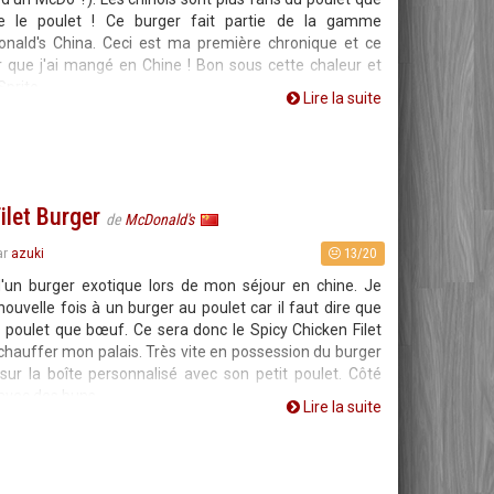
e le poulet ! Ce burger fait partie de la gamme
ald's China. Ceci est ma première chronique et ce
r que j'ai mangé en Chine ! Bon sous cette chaleur et
Sprite
Lire la suite
ilet Burger
de
McDonald's
13/20
ar
azuki
'un burger exotique lors de mon séjour en chine. Je
uvelle fois à un burger au poulet car il faut dire que
e poulet que bœuf. Ce sera donc le Spicy Chicken Filet
chauffer mon palais. Très vite en possession du burger
sur la boîte personnalisé avec son petit poulet. Côté
 avec des buns
Lire la suite