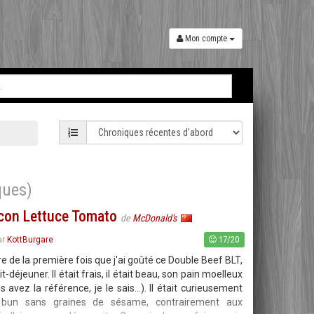
Mon compte
ques)
con Lettuce Tomato
de
McDonald's
17/20
ar
KottBurgare
 de la première fois que j'ai goûté ce Double Beef BLT,
déjeuner. Il était frais, il était beau, son pain moelleux
s avez la référence, je le sais…). Il était curieusement
bun sans graines de sésame, contrairement aux