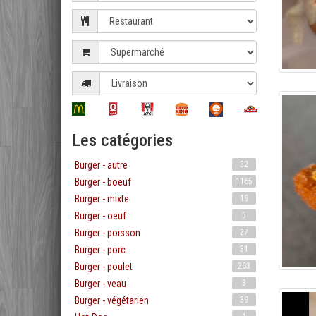
Les catégories
Burger - autre
32
Burger - boeuf
1165
Burger - mixte
19
Burger - oeuf
5
Burger - poisson
27
Burger - porc
31
Burger - poulet
263
Burger - veau
3
Burger - végétarien
39