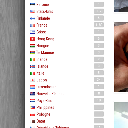
Estonie
1
Etats-Unis
112
Finlande
5
France
1189
Grèce
1
Hong Kong
5
Hongrie
3
Île Maurice
3
Irlande
2
Islande
3
Italie
5
Japon
24
Luxembourg
1
Nouvelle Zélande
8
Pays-Bas
10
Philippines
1
Pologne
1
Qatar
1
15