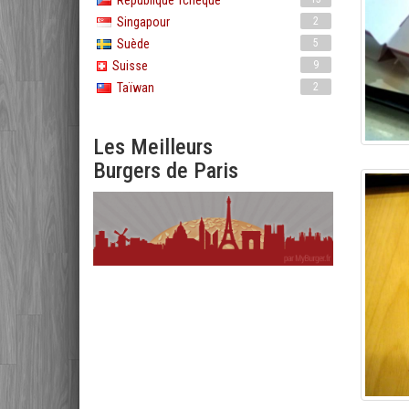
République Tchèque
Singapour
2
Suède
5
Suisse
9
Taïwan
2
Les Meilleurs
Burgers de Paris