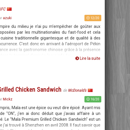
KFC
12/20
ar
azuki
mpire du milieu je n'ai pu m'empêcher de goûter aux
proposées par les multinationales du fast-food et cela
cuisine traditionnelle gigantesque et de qualité à des
ncurrence. C'est donc en arrivant à l'aéroport de Pékin
sance avec la gastronomie chinoise grâce à la présence
ans le terminal d'arrivée (pour info il y
Lire la suite
rilled Chicken Sandwich
de
McDonald's
16/20
ar
Mickz
ompris, Mala est une épice ou veut dire épicé. Ayant mis
 "ON", j'en ai donc déduit que j'avais affaire à un
cé. Le "Mala Premium Grilled Chicken Sandwich" est un
 j'ai trouvé à Shenzhen en avril 2008. Il faut savoir que