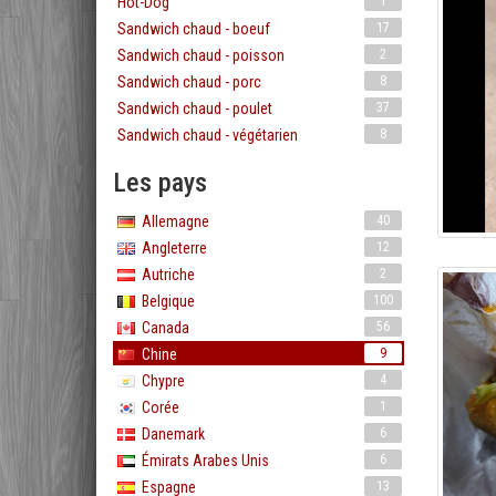
Hot-Dog
1
Sandwich chaud - boeuf
17
Sandwich chaud - poisson
2
Sandwich chaud - porc
8
Sandwich chaud - poulet
37
Sandwich chaud - végétarien
8
Les pays
Allemagne
40
Angleterre
12
Autriche
2
Belgique
100
Canada
56
Chine
9
Chypre
4
Corée
1
Danemark
6
Émirats Arabes Unis
6
Espagne
13