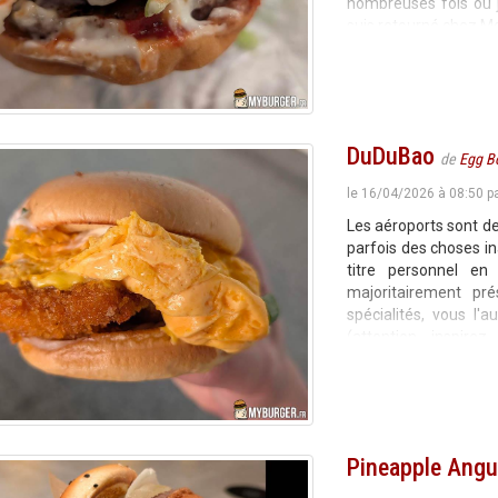
nombreuses fois où j
suis retourné chez M
DuDuBao
de
Egg 
le 16/04/2026 à 08:50 p
Les aéroports sont de
parfois des choses in
titre personnel en
majoritairement pr
spécialités, vous l'
(attention, inspire
egg & 20-80 Sauce. J
Pineapple Angu