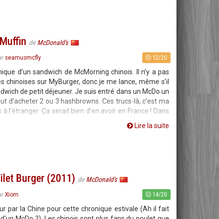
 Muffin
de
McDonald's
12/20
ar
seamusmcfly
nique d’un sandwich de McMorning chinois. Il n’y a pas
s chinoises sur MyBurger, donc je me lance, même s’il
ndwich de petit déjeuner. Je suis entré dans un McDo un
ut d’acheter 2 ou 3 hashbrowns. Ces trucs-là, c’est ma
 à l’étranger. Ça serait bien d’en avoir en France ! Dans
Lire la suite
ilet Burger (2011)
de
McDonald's
14/20
ar
Xiom
ur par la Chine pour cette chronique estivale (Ah il fait
 d'un McDo ?). Les chinois sont plus fans du poulet que