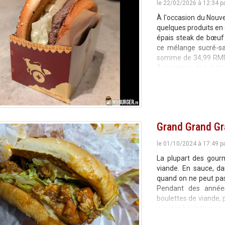
le 22/02/2026 à 12:34 p
À l'occasion du Nouve
quelques produits en 
épais steak de bœuf 
ce mélange sucré-sal
somme de 34,99 RMB (s
À réception de la bête,
Grand Grand Gr
le 01/10/2024 à 17:49 p
La plupart des gour
viande. En sauce, da
quand on ne peut pas 
Pendant des année
boulettes de viande,
oui, des boulettes en