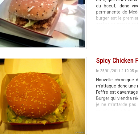
du boeuf, donc viv
permanente de Mcdon
burger est le premie
après une gorgée de 
Spicy Chicken F
le 28/01/2011 à 10:05 p
Nouvelle chronique d
m'attaque donc une no
l'offre est davantag
Burger qui viendra ré
je ne m'attarde pas 
visuel on se retrouve