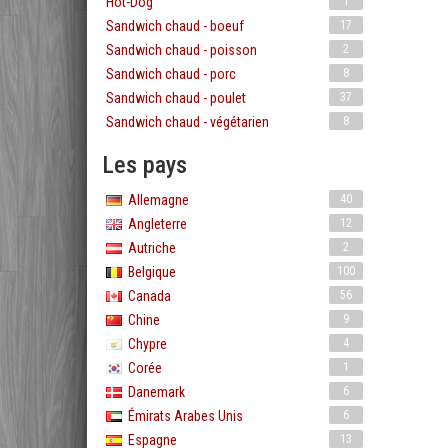
Hot-Dog
1
Sandwich chaud - boeuf
17
Sandwich chaud - poisson
2
Sandwich chaud - porc
8
Sandwich chaud - poulet
37
Sandwich chaud - végétarien
8
Les pays
Allemagne
40
Angleterre
12
Autriche
2
Belgique
100
Canada
56
Chine
9
Chypre
4
Corée
1
Danemark
6
Émirats Arabes Unis
6
Espagne
13