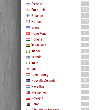
Estonie
1
Etats-Unis
112
Finlande
5
France
1189
Grèce
1
Hong Kong
5
Hongrie
3
Île Maurice
3
Irlande
2
Islande
3
Italie
5
Japon
24
Luxembourg
1
Nouvelle Zélande
8
Pays-Bas
10
Philippines
1
Pologne
1
Qatar
1
15