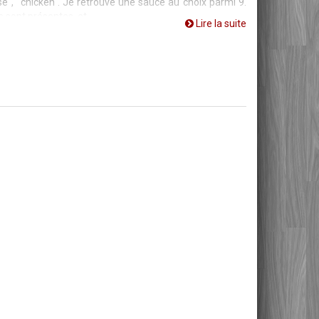
", "chicken". Je retrouve une sauce au choix parmi 9.
s sont présentes, et
Lire la suite