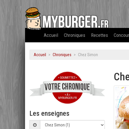
Accueil
Chroniques
Recettes
Concou
Accueil
Chroniques
Chez Simon
Che
Les enseignes