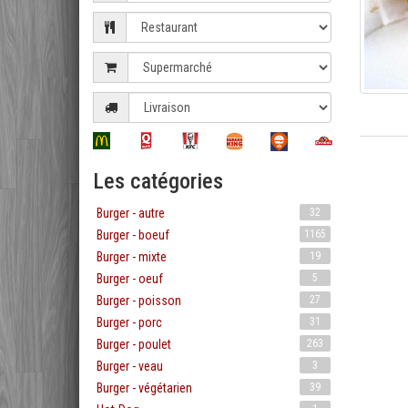
Les catégories
Burger - autre
32
Burger - boeuf
1165
Burger - mixte
19
Burger - oeuf
5
Burger - poisson
27
Burger - porc
31
Burger - poulet
263
Burger - veau
3
Burger - végétarien
39