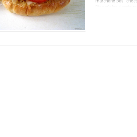
marchand pas "cheese
Bien sûr les classique