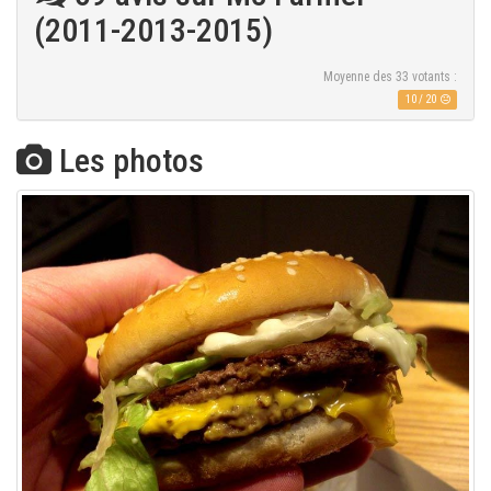
(2011-2013-2015)
Moyenne des
33
votants :
10
/
20
Les photos