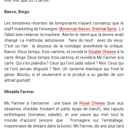
vite, vite, que 2012 arrive...
Banco, Bingo
Les tentatives récentes de temporaires n'ayant convaincu que le
staff marketing de l'enseigne (
American Bacon
,
Oriental Spicy
...), il
fallait bien relancer la machine. Alerter le client que la donne avait
changé. La méthode, astucieuse : faire du neuf... avec du vieux.
C'est un fait : la douceur de la nostalgie anesthésie la critique.
Banco. Deux temps, trois cartons, et revoilà le
Double Cheese
à la
carte. Bingo. Deux temps, trois cartons, et revoilà le Mc Farmer à la
carte. Qui s'en plaindra ? Ceux qui l'ont jadis adoré ? Non. Ceux qui
ne l'ont jamais dégusté ? Non. Un cynisme élastique qui frise le
génie. Absolu, si et seulement si le produit a su garder de son
attrait gustatif.
Minable Farmer
Mc Farmer à l'ancienne : une base de
Royal Cheese
(bun aux
sésames, cheddar fondant et patty épais de bœuf), des rajouts
esthétiques (tomates, salade), et une sauce qui met tout le
monde d'accord (encore que : fromagère sur l'emballage,
mayonnaise de linéaire dans la boite). Mc Farmer, dix ans plus tard