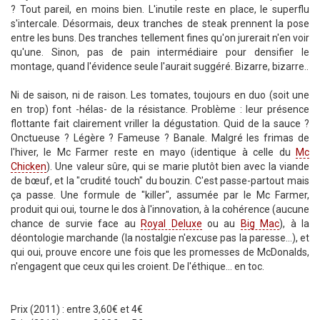
? Tout pareil, en moins bien. L'inutile reste en place, le superflu
s'intercale. Désormais, deux tranches de steak prennent la pose
entre les buns. Des tranches tellement fines qu'on jurerait n'en voir
qu'une. Sinon, pas de pain intermédiaire pour densifier le
montage, quand l'évidence seule l'aurait suggéré. Bizarre, bizarre..
Ni de saison, ni de raison. Les tomates, toujours en duo (soit une
en trop) font -hélas- de la résistance. Problème : leur présence
flottante fait clairement vriller la dégustation. Quid de la sauce ?
Onctueuse ? Légère ? Fameuse ? Banale. Malgré les frimas de
l'hiver, le Mc Farmer reste en mayo (identique à celle du
Mc
Chicken
). Une valeur sûre, qui se marie plutôt bien avec la viande
de bœuf, et la "crudité touch" du bouzin. C'est passe-partout mais
ça passe. Une formule de "killer", assumée par le Mc Farmer,
produit qui oui, tourne le dos à l'innovation, à la cohérence (aucune
chance de survie face au
Royal Deluxe
ou au
Big Mac
), à la
déontologie marchande (la nostalgie n'excuse pas la paresse...), et
qui oui, prouve encore une fois que les promesses de McDonalds,
n'engagent que ceux qui les croient. De l'éthique... en toc.
Prix (2011) : entre 3,60€ et 4€