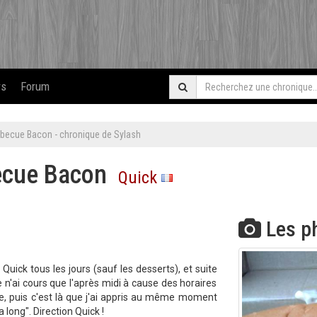
rs
Forum
rbecue Bacon - chronique de Sylash
becue Bacon
Quick
Les p
ick tous les jours (sauf les desserts), et suite
je n'ai cours que l'après midi à cause des horaires
ête, puis c'est là que j'ai appris au même moment
a long". Direction Quick !