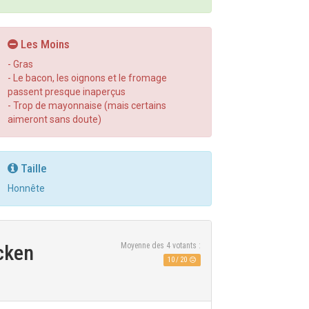
Les Moins
- Gras
- Le bacon, les oignons et le fromage
passent presque inaperçus
- Trop de mayonnaise (mais certains
aimeront sans doute)
Taille
Honnête
cken
Moyenne des
4
votants :
10
/
20