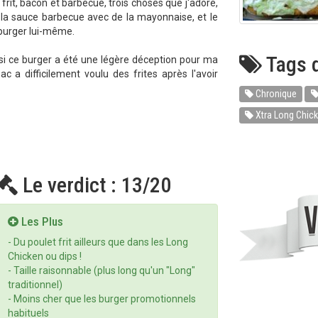
 frit, bacon et barbecue, trois choses que j'adore,
 la sauce barbecue avec de la mayonnaise, et le
 burger lui-même.
Tags d
si ce burger a été une légère déception pour ma
c a difficilement voulu des frites après l'avoir
Chronique
Xtra Long Chic
Le verdict : 13/20
Les Plus
- Du poulet frit ailleurs que dans les Long
Chicken ou dips !
- Taille raisonnable (plus long qu'un "Long"
traditionnel)
- Moins cher que les burger promotionnels
habituels