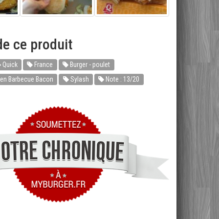
e ce produit
Quick
France
Burger - poulet
ken Barbecue Bacon
Sylash
Note : 13/20