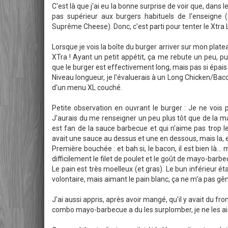
C'est là que j'ai eu la bonne surprise de voir que, dans le
pas supérieur aux burgers habituels de l'enseigne 
Suprême Cheese). Donc, c'est parti pour tenter le Xtra 
Lorsque je vois la boîte du burger arriver sur mon plateau
XTra ! Ayant un petit appétit, ça me rebute un peu, pu
que le burger est effectivement long, mais pas si épa
Niveau longueur, je l'évaluerais à un Long Chicken/Bacon 
d'un menu XL couché.
Petite observation en ouvrant le burger : Je ne vois
J'aurais du me renseigner un peu plus tôt que de la m
est fan de la sauce barbecue et qui n'aime pas trop le
avait une sauce au dessus et une en dessous, mais la, 
Première bouchée : et bah si, le bacon, il est bien là...
difficilement le filet de poulet et le goût de mayo-barb
Le pain est très moelleux (et gras). Le bun inférieur étai
volontaire, mais aimant le pain blanc, ça ne m'a pas gê
J'ai aussi appris, après avoir mangé, qu'il y avait du fr
combo mayo-barbecue a du les surplomber, je ne les ai