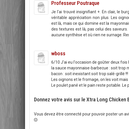
Professeur Poutraque
Je l'ai trouvé insignifiant +. En clair, le 
véritable appréciation non plus. Les oign
est là, mais ce qui domine est la mayonnais
des textures est là, pas celui des saveurs
aucune synthèse et où rien ne surnage. Rest
wboss
6/10 J'ai eu l'occasion de goûter deux fois l
la sauce mayonnaise-barbecue : soit trop m
bacon : soit inexistant soit trop salé-grillé !!!
Les oignons et le fromage, on les voit mais 
Le poulet pané et le pain reste potable. Le
Donnez votre avis sur le Xtra Long Chicken
Vous devez être connecté pour pouvoir poster un avi