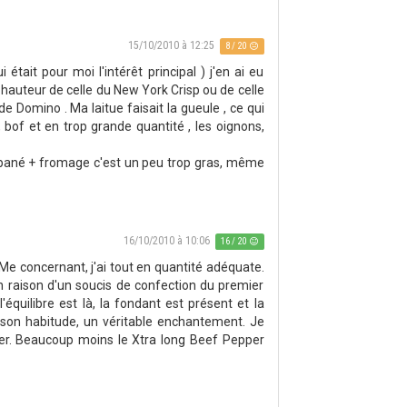
15/10/2010 à 12:25
8 / 20
était pour moi l'intérêt principal ) j'en ai eu
a hauteur de celle du New York Crisp ou de celle
e Domino . Ma laitue faisait la gueule , ce qui
 bof et en trop grande quantité , les oignons,
t pané + fromage c'est un peu trop gras, même
16/10/2010 à 10:06
16 / 20
. Me concernant, j'ai tout en quantité adéquate.
 raison d'un soucis de confection du premier
'équilibre est là, la fondant est présent et la
on habitude, un véritable enchantement. Je
urger. Beaucoup moins le Xtra long Beef Pepper