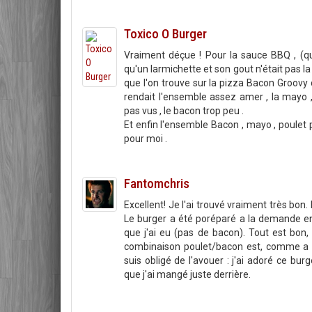
Toxico O Burger
Vraiment déçue ! Pour la sauce BBQ , (qui 
qu'un larmichette et son gout n'était pas l
que l'on trouve sur la pizza Bacon Groovy d
rendait l'ensemble assez amer , la mayo ,
pas vus , le bacon trop peu .
Et enfin l'ensemble Bacon , mayo , poule
pour moi .
Fantomchris
Excellent! Je l'ai trouvé vraiment très bon
Le burger a été poréparé a la demande en
que j'ai eu (pas de bacon). Tout est bon, l
combinaison poulet/bacon est, comme a s
suis obligé de l'avouer : j'ai adoré ce b
que j'ai mangé juste derrière.