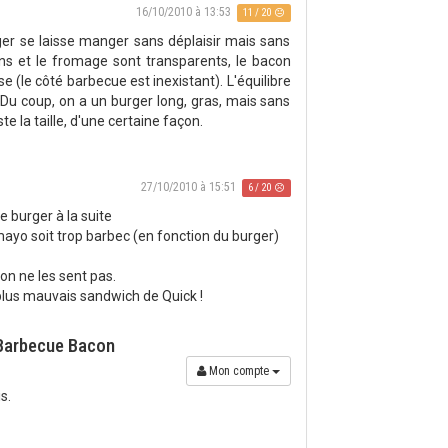
16/10/2010 à 13:53
11 / 20
burger se laisse manger sans déplaisir mais sans
ons et le fromage sont transparents, le bacon
e (le côté barbecue est inexistant). L'équilibre
. Du coup, on a un burger long, gras, mais sans
e la taille, d'une certaine façon.
27/10/2010 à 15:51
6 / 20
e burger à la suite
ayo soit trop barbec (en fonction du burger)
on ne les sent pas.
 plus mauvais sandwich de Quick !
 Barbecue Bacon
Mon compte
s.