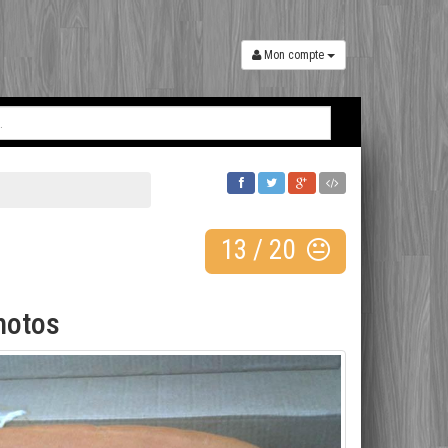
Mon compte
13
/
20
hotos