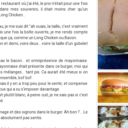
 restaurant où j'ai été, le prix n'était pour une fois
(dans mes souvenirs, il était moins cher qu'un
Long Chicken...
, je me suis dit "ah ouais, la taille, c'est vraiment
is une fois la boîte ouverte, je me rends compte
is que ça, comme un Long Chicken ou Bacon.
et demi, voire deux... voire la taille d'un gobelet
 pas le bacon... et omniprésence de mayonnaise.
ayonnaise était présente dans ce burger, moi qui
s mélanges... tant pis. Ca aurait été mieux si on
ensemble, bof bof.
 mais il y en a trop peu pour le sentir, et compense
ecue qui a su s'imposer davantage.
t plutôt blanc, à peine cuit, je ne sais pas si c'est
né.
omage et des oignons dans le burger. Ah bon ?... Le
 absolument pas sentis.