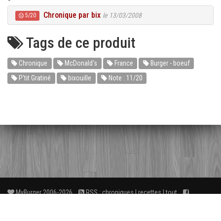
Chronique par bix
le 13/03/2008
5/20
Tags de ce produit
Chronique
McDonald's
France
Burger - boeuf
P'tit Gratiné
bixouille
Note : 11/20
MyBurger 2006-2026
RSS :
chroniques
|
recettes
|
tout
Facebook
3
FAQ
À propos
Liens
Contact
wé