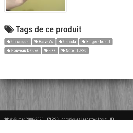
Tags de ce produit
Chronique
Harvey's
Canada
Burger - boeuf
Nouveau Deluxe
Fizz
Note : 10/20
MyBurger 2006-2026
RSS :
chroniques
|
recettes
|
tout
Facebook
3
FAQ
À propos
Liens
Contact
wé