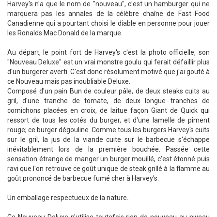
Harvey's n'a que le nom de "nouveau", c'est un hamburger qui ne
marquera pas les annales de la célèbre chaîne de Fast Food
Canadienne qui a pourtant choisi le diable en personne pour jouer
les Ronalds Mac Donald de la marque.
Au départ, le point fort de Harvey's c'est la photo officielle, son
"Nouveau Deluxe" est un vrai monstre goulu qui ferait défaillir plus
d'un burgerer averti. C'est donc résolument motivé que j'ai gouté à
ce Nouveau mais pas inoubliable Deluxe.
Composé d'un pain Bun de couleur pâle, de deux steaks cuits au
gril, d'une tranche de tomate, de deux longue tranches de
cornichons placées en croix, de laitue façon Giant de Quick qui
ressort de tous les cotés du burger, et d'une lamelle de piment
rouge; ce burger dégouline. Comme tous les burgers Harvey's cuits
sur le gril, la jus de la viande cuite sur le barbecue s'échappe
inévitablement lors de la première bouchée. Passée cette
sensation étrange de manger un burger mouillé, c'est étonné puis
ravi que l'on retrouve ce goût unique de steak grillé à la flamme au
goût prononcé de barbecue fumé cher à Harvey's.
Un emballage respectueux de la nature..