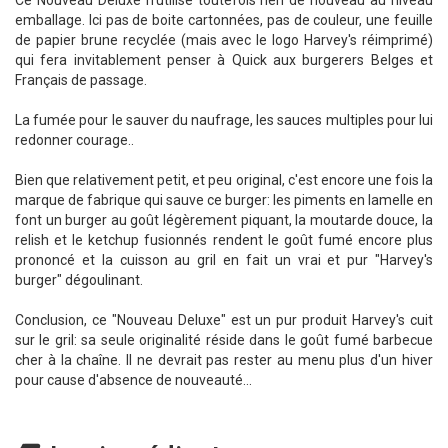
Ce Nouveau Deluxe n'utilise toutefois rien de nouveau au niveau
emballage. Ici pas de boite cartonnées, pas de couleur, une feuille
de papier brune recyclée (mais avec le logo Harvey's réimprimé)
qui fera invitablement penser à Quick aux burgerers Belges et
Français de passage.
La fumée pour le sauver du naufrage, les sauces multiples pour lui
redonner courage..
Bien que relativement petit, et peu original, c'est encore une fois la
marque de fabrique qui sauve ce burger: les piments en lamelle en
font un burger au goût légèrement piquant, la moutarde douce, la
relish et le ketchup fusionnés rendent le goût fumé encore plus
prononcé et la cuisson au gril en fait un vrai et pur "Harvey's
burger" dégoulinant.
Conclusion, ce "Nouveau Deluxe" est un pur produit Harvey's cuit
sur le gril: sa seule originalité réside dans le goût fumé barbecue
cher à la chaîne. Il ne devrait pas rester au menu plus d'un hiver
pour cause d'absence de nouveauté...