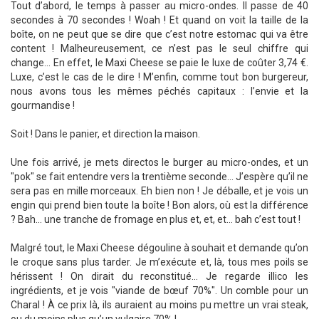
Tout d’abord, le temps à passer au micro-ondes. Il passe de 40
secondes à 70 secondes ! Woah ! Et quand on voit la taille de la
boîte, on ne peut que se dire que c’est notre estomac qui va être
content ! Malheureusement, ce n’est pas le seul chiffre qui
change... En effet, le Maxi Cheese se paie le luxe de coûter 3,74 €.
Luxe, c’est le cas de le dire ! M’enfin, comme tout bon burgereur,
nous avons tous les mêmes péchés capitaux : l’envie et la
gourmandise !
Soit ! Dans le panier, et direction la maison.
Une fois arrivé, je mets directos le burger au micro-ondes, et un
"pok" se fait entendre vers la trentième seconde... J’espère qu’il ne
sera pas en mille morceaux. Eh bien non ! Je déballe, et je vois un
engin qui prend bien toute la boîte ! Bon alors, où est la différence
? Bah... une tranche de fromage en plus et, et, et... bah c’est tout !
Malgré tout, le Maxi Cheese dégouline à souhait et demande qu’on
le croque sans plus tarder. Je m’exécute et, là, tous mes poils se
hérissent ! On dirait du reconstitué... Je regarde illico les
ingrédients, et je vois "viande de bœuf 70%". Un comble pour un
Charal ! À ce prix là, ils auraient au moins pu mettre un vrai steak,