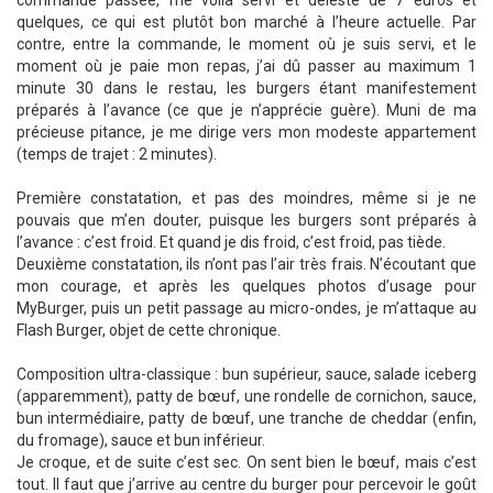
commande passée, me voilà servi et délesté de 7 euros et
quelques, ce qui est plutôt bon marché à l’heure actuelle. Par
contre, entre la commande, le moment où je suis servi, et le
moment où je paie mon repas, j’ai dû passer au maximum 1
minute 30 dans le restau, les burgers étant manifestement
préparés à l’avance (ce que je n’apprécie guère). Muni de ma
précieuse pitance, je me dirige vers mon modeste appartement
(temps de trajet : 2 minutes).
Première constatation, et pas des moindres, même si je ne
pouvais que m’en douter, puisque les burgers sont préparés à
l’avance : c’est froid. Et quand je dis froid, c’est froid, pas tiède.
Deuxième constatation, ils n’ont pas l’air très frais. N’écoutant que
mon courage, et après les quelques photos d’usage pour
MyBurger, puis un petit passage au micro-ondes, je m’attaque au
Flash Burger, objet de cette chronique.
Composition ultra-classique : bun supérieur, sauce, salade iceberg
(apparemment), patty de bœuf, une rondelle de cornichon, sauce,
bun intermédiaire, patty de bœuf, une tranche de cheddar (enfin,
du fromage), sauce et bun inférieur.
Je croque, et de suite c’est sec. On sent bien le bœuf, mais c’est
tout. Il faut que j’arrive au centre du burger pour percevoir le goût