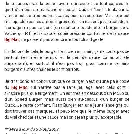
de la sauce, mais la seule saveur qui ressort de tout ça, c’est le
goût d’un bon steak haché de bœuf. Oui, un "bon" steak, car la
viande est de très bonne qualité, bien savoureuse. Mais elle est
mal épaulée par les autres ingrédients : on ne sent pas la salade, le
fromage n’a pas de goût (on dirait une toastinette à burger de la
Vache qui Rit), et la sauce, copie presque conforme de la sauce
Big Mac
, ne parvient pas à rendre le tout plus digeste.
En dehors de cela, le burger tient bien en main, ça ne coule pas de
partout (en même temps, vu le peu de sauce ça aurait été
surprenant), et surtout il n’est pas trop gras, comme certains
burgers d’autres chaînes le sont parfois.
Je dirai donc en conclusion que ce burger n’est qu’une pâle copie
du
Big Mac
, qui n’arrive pas à faire jeu égal avec celui dont il
s’inspire plus que largement. On est très en dessous d’un McDo ou
d’un Speed Burger, mais aussi bien au-dessus d’un burger de
Quick. Je reste confiant, Flash Burger est une jeune enseigne qui
doit trouver ses marques, et peut-être que le même burger avec
du vrai cheddar et une sauce maison serait plus qu’acceptable.
** Mise à jour du 30/06/2008 :