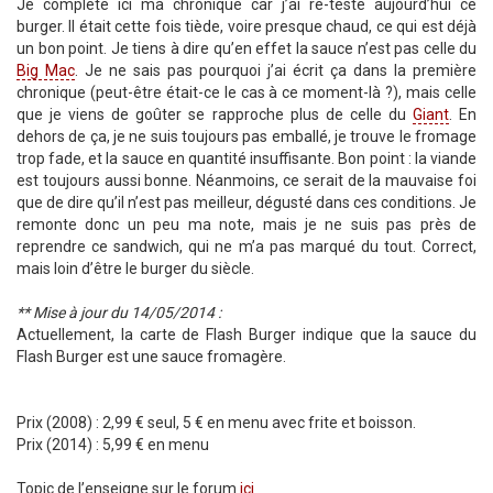
Je complète ici ma chronique car j’ai re-testé aujourd’hui ce
burger. Il était cette fois tiède, voire presque chaud, ce qui est déjà
un bon point. Je tiens à dire qu’en effet la sauce n’est pas celle du
Big Mac
. Je ne sais pas pourquoi j’ai écrit ça dans la première
chronique (peut-être était-ce le cas à ce moment-là ?), mais celle
que je viens de goûter se rapproche plus de celle du
Giant
. En
dehors de ça, je ne suis toujours pas emballé, je trouve le fromage
trop fade, et la sauce en quantité insuffisante. Bon point : la viande
est toujours aussi bonne. Néanmoins, ce serait de la mauvaise foi
que de dire qu’il n’est pas meilleur, dégusté dans ces conditions. Je
remonte donc un peu ma note, mais je ne suis pas près de
reprendre ce sandwich, qui ne m’a pas marqué du tout. Correct,
mais loin d’être le burger du siècle.
** Mise à jour du 14/05/2014 :
Actuellement, la carte de Flash Burger indique que la sauce du
Flash Burger est une sauce fromagère.
Prix (2008) : 2,99 € seul, 5 € en menu avec frite et boisson.
Prix (2014) : 5,99 € en menu
Topic de l’enseigne sur le forum
ici