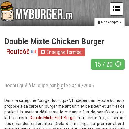
Mon compte
Double Mixte Chicken Burger
Route66
Enseigne fermée
15
/
20
Décortiqué à la loupe par
bix
le 23/06/2006
Dans la catégorie "burger loufoque", l’indépendant Route 66 nous
propose à sa carte un burger mêlant un filet de bœuf et un filet de
poulet ! Ils avaient déjà tenté le mélange filet de bœuf/steak de
kefta dans le
Double Mixte Filet Burger
, mais cette fois, ce seront
deux viandes différentes. Drôle de mélange au premier abord,