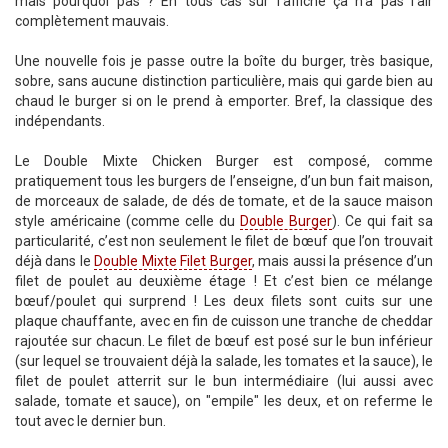
mais pourquoi pas ? En tous cas sur l’affiche ça n’a pas l’air
complètement mauvais.
Une nouvelle fois je passe outre la boîte du burger, très basique,
sobre, sans aucune distinction particulière, mais qui garde bien au
chaud le burger si on le prend à emporter. Bref, la classique des
indépendants.
Le Double Mixte Chicken Burger est composé, comme
pratiquement tous les burgers de l’enseigne, d’un bun fait maison,
de morceaux de salade, de dés de tomate, et de la sauce maison
style américaine (comme celle du
Double Burger
). Ce qui fait sa
particularité, c’est non seulement le filet de bœuf que l’on trouvait
déjà dans le
Double Mixte Filet Burger
, mais aussi la présence d’un
filet de poulet au deuxième étage ! Et c’est bien ce mélange
bœuf/poulet qui surprend ! Les deux filets sont cuits sur une
plaque chauffante, avec en fin de cuisson une tranche de cheddar
rajoutée sur chacun. Le filet de bœuf est posé sur le bun inférieur
(sur lequel se trouvaient déjà la salade, les tomates et la sauce), le
filet de poulet atterrit sur le bun intermédiaire (lui aussi avec
salade, tomate et sauce), on "empile" les deux, et on referme le
tout avec le dernier bun.