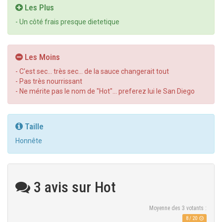
Les Plus
- Un côté frais presque dietetique
Les Moins
- C'est sec... très sec... de la sauce changerait tout
- Pas très nourrissant
- Ne mérite pas le nom de "Hot"... preferez lui le San Diego
Taille
Honnête
3 avis sur Hot
Moyenne des
3
votants :
8
/
20