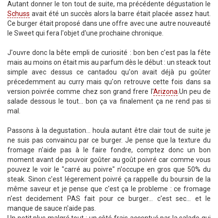
Autant donner le ton tout de suite, ma précédente dégustation le
Schuss
avait été un succès alors la barre était placée assez haut.
Ce burger était proposé dans une offre avec une autre nouveauté
le Sweet qui fera l'objet d'une prochaine chronique.
J'ouvre donc la bête empli de curiosité : bon ben c'est pas la fête
mais au moins on était mis au parfum dès le début : un steack tout
simple avec dessus ce cantadou qu'on avait déjà pu goûter
précedemment au curry mais qu'on retrouve cette fois dans sa
version poivrée comme chez son grand frere l'
Arizona
.Un peu de
salade dessous le tout... bon ça va finalement ça ne rend pas si
mal.
Passons à la degustation... houla autant être clair tout de suite je
ne suis pas convaincu par ce burger. Je pense que la texture du
fromage n'aide pas à le faire fondre, comptez donc un bon
moment avant de pouvoir goûter au goût poivré car comme vous
pouvez le voir le "carré au poivre" n'occupe en gros que 50% du
steak. Sinon c'est légerement poivré ça rappelle du boursin de la
même saveur et je pense que c'est ça le probleme : ce fromage
n'est decidement PAS fait pour ce burger... c'est sec... et le
manque de sauce n'aide pas.