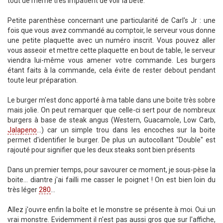
tout de même très impatient de voir la bête.
Petite parenthèse concernant une particularité de Carl's Jr : une
fois que vous avez commandé au comptoir, le serveur vous donne
une petite plaquette avec un numéro inscrit. Vous pouvez aller
vous asseoir et mettre cette plaquette en bout de table, le serveur
viendra lui-même vous amener votre commande. Les burgers
étant faits à la commande, cela évite de rester debout pendant
toute leur préparation.
Le burger m'est donc apporté à ma table dans une boite très sobre
mais jolie. On peut remarquer que celle-ci sert pour de nombreux
burgers à base de steak angus (Western, Guacamole, Low Carb,
Jalapeno
...) car un simple trou dans les encoches sur la boite
permet d'identifier le burger. De plus un autocollant "Double" est
rajouté pour signifier que les deux steaks sont bien présents
Dans un premier temps, pour savourer ce moment, je sous-pèse la
boite... diantre j'ai failli me casser le poignet ! On est bien loin du
très léger
280
...
Allez j'ouvre enfin la boîte et le monstre se présente à moi. Oui un
vrai monstre. Evidemment il n'est pas aussi gros que sur l'affiche,