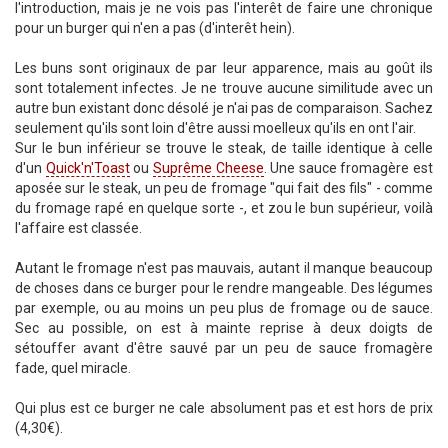
l'introduction, mais je ne vois pas l'interêt de faire une chronique
pour un burger qui n'en a pas (d'interêt hein).
Les buns sont originaux de par leur apparence, mais au goût ils
sont totalement infectes. Je ne trouve aucune similitude avec un
autre bun existant donc désolé je n'ai pas de comparaison. Sachez
seulement qu'ils sont loin d'être aussi moelleux qu'ils en ont l'air.
Sur le bun inférieur se trouve le steak, de taille identique à celle
d'un
Quick'n'Toast
ou
Suprême Cheese
. Une sauce fromagère est
aposée sur le steak, un peu de fromage "qui fait des fils" - comme
du fromage rapé en quelque sorte -, et zou le bun supérieur, voilà
l'affaire est classée.
Autant le fromage n'est pas mauvais, autant il manque beaucoup
de choses dans ce burger pour le rendre mangeable. Des légumes
par exemple, ou au moins un peu plus de fromage ou de sauce.
Sec au possible, on est à mainte reprise à deux doigts de
sétouffer avant d'être sauvé par un peu de sauce fromagère
fade, quel miracle.
Qui plus est ce burger ne cale absolument pas et est hors de prix
(4,30€).