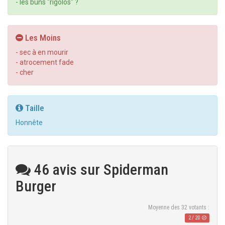
- les buns "rigolos" ?
Les Moins
- sec à en mourir
- atrocement fade
- cher
Taille
Honnête
46 avis sur Spiderman
Burger
Moyenne des
32
votants :
2
/
20