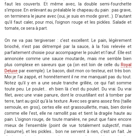
faut les couverts. Et même avec, la double semi-fourchette
s’impose. En enlevant au préalable le chapeau du pain : pas grave,
on terminera le jaune avec (oui, je suis en mode goret...). D’autant
qu’il faut caler, pour moi, l’oignon rouge et les pickles. Salade et
tomate, ce sera à part.
On ne va pas tergiverser : c’est excellent. Le pain, légèrement
brioché, n’est pas détrempé par la sauce, à la fois relevée et
parfaitement choisie pour accompagner le poulet et l’œuf. Elle est
annoncée comme une sauce moutarde, mais me semble bien
plus complexe en saveurs que ça (on est loin de celle du
Royal
Deluxe
par exemple). Le bacon, dixit mon co-testeur, est très bon.
Moi je l’ai zappé, et honnêtement il ne me manquait pas du tout.
Notez qu’il y en a une seule tranche grillée, ce qui fait somme
toute peu. Le poulet... eh bien là c’est du poulet. Du vrai. Du vrai
filet, avec une vraie panure, dont le croustillant est à tomber par
terre, tant au goût qu’à la texture. Avec ses grains assez fins (taille
semoule, en gros), certes elle est grassouillette, mais, bien dorée
comme elle l’est, elle ne ramollit pas et tient la dragée haute au
pain. L’oignon rouge, de toute manière, ne peut que faire encore
mieux de l’ensemble (point de vue totalement subjectif, mais
j’assume), et les pickles... bon ne servent à rien, c’est un fait. Je