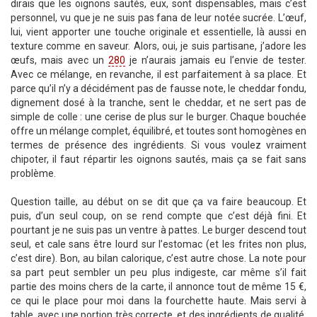
dirais que les oignons sautés, eux, sont dispensables, mais c’est
personnel, vu que je ne suis pas fana de leur notée sucrée. L’œuf,
lui, vient apporter une touche originale et essentielle, là aussi en
texture comme en saveur. Alors, oui, je suis partisane, j’adore les
œufs, mais avec un
280
je n’aurais jamais eu l’envie de tester.
Avec ce mélange, en revanche, il est parfaitement à sa place. Et
parce qu’il n’y a décidément pas de fausse note, le cheddar fondu,
dignement dosé à la tranche, sent le cheddar, et ne sert pas de
simple de colle : une cerise de plus sur le burger. Chaque bouchée
offre un mélange complet, équilibré, et toutes sont homogènes en
termes de présence des ingrédients. Si vous voulez vraiment
chipoter, il faut répartir les oignons sautés, mais ça se fait sans
problème.
Question taille, au début on se dit que ça va faire beaucoup. Et
puis, d’un seul coup, on se rend compte que c’est déjà fini. Et
pourtant je ne suis pas un ventre à pattes. Le burger descend tout
seul, et cale sans être lourd sur l’estomac (et les frites non plus,
c’est dire). Bon, au bilan calorique, c’est autre chose. La note pour
sa part peut sembler un peu plus indigeste, car même s’il fait
partie des moins chers de la carte, il annonce tout de même 15 €,
ce qui le place pour moi dans la fourchette haute. Mais servi à
table, avec une portion très correcte, et des ingrédients de qualité,