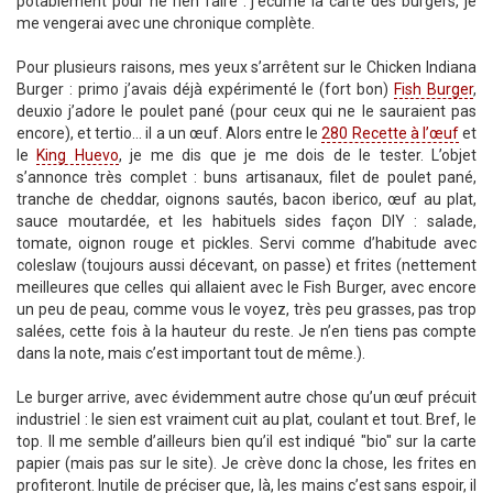
potablement pour ne rien faire : j’écume la carte des burgers, je
me vengerai avec une chronique complète.
Pour plusieurs raisons, mes yeux s’arrêtent sur le Chicken Indiana
Burger : primo j’avais déjà expérimenté le (fort bon)
Fish Burger
,
deuxio j’adore le poulet pané (pour ceux qui ne le sauraient pas
encore), et tertio... il a un œuf. Alors entre le
280 Recette à l’œuf
et
le
King Huevo
, je me dis que je me dois de le tester. L’objet
s’annonce très complet : buns artisanaux, filet de poulet pané,
tranche de cheddar, oignons sautés, bacon iberico, œuf au plat,
sauce moutardée, et les habituels sides façon DIY : salade,
tomate, oignon rouge et pickles. Servi comme d’habitude avec
coleslaw (toujours aussi décevant, on passe) et frites (nettement
meilleures que celles qui allaient avec le Fish Burger, avec encore
un peu de peau, comme vous le voyez, très peu grasses, pas trop
salées, cette fois à la hauteur du reste. Je n’en tiens pas compte
dans la note, mais c’est important tout de même.).
Le burger arrive, avec évidemment autre chose qu’un œuf précuit
industriel : le sien est vraiment cuit au plat, coulant et tout. Bref, le
top. Il me semble d’ailleurs bien qu’il est indiqué "bio" sur la carte
papier (mais pas sur le site). Je crève donc la chose, les frites en
profiteront. Inutile de préciser que, là, les mains c’est sans espoir, il