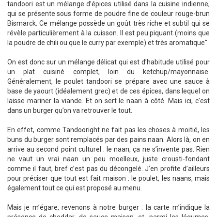
tandoori est un mélange d’épices utilisé dans la cuisine indienne,
qui se présente sous forme de poudre fine de couleur rouge-brun
Bismarck. Ce mélange possède un goût très riche et subtil qui se
révèle particulièrement à la cuisson. Il est peu piquant (moins que
la poudre de chili ou que le curry par exemple) et très aromatique".
On est donc sur un mélange délicat qui est d’habitude utilisé pour
un plat cuisiné complet, loin du ketchup/mayonnaise.
Généralement, le poulet tandoori se prépare avec une sauce à
base de yaourt (idéalement grec) et de ces épices, dans lequel on
laisse mariner la viande. Et on sert le naan à côté. Mais ici, c’est
dans un burger qu’on va retrouver le tout.
En effet, comme Tandooright ne fait pas les choses à moitié, les
buns du burger sont remplacés par des pains naan. Alors là, on en
arrive au second point culturel : le naan, ça ne s’invente pas. Rien
ne vaut un vrai naan un peu moelleux, juste crousti-fondant
comme il faut, bref c’est pas du décongelé. J’en profite d’ailleurs
pour préciser que tout est fait maison : le poulet, les naans, mais
également tout ce qui est proposé au menu.
Mais je m’égare, revenons à notre burger : la carte m’indique la