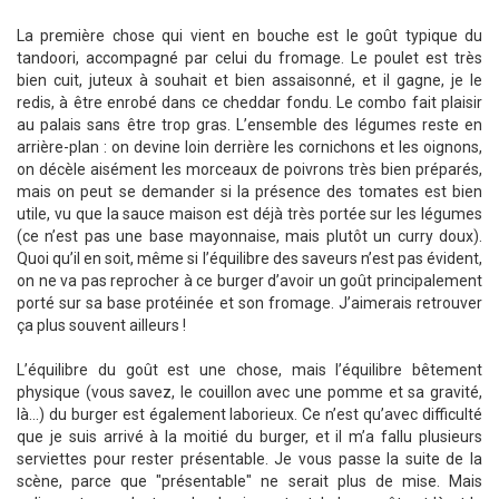
La première chose qui vient en bouche est le goût typique du
tandoori, accompagné par celui du fromage. Le poulet est très
bien cuit, juteux à souhait et bien assaisonné, et il gagne, je le
redis, à être enrobé dans ce cheddar fondu. Le combo fait plaisir
au palais sans être trop gras. L’ensemble des légumes reste en
arrière-plan : on devine loin derrière les cornichons et les oignons,
on décèle aisément les morceaux de poivrons très bien préparés,
mais on peut se demander si la présence des tomates est bien
utile, vu que la sauce maison est déjà très portée sur les légumes
(ce n’est pas une base mayonnaise, mais plutôt un curry doux).
Quoi qu’il en soit, même si l’équilibre des saveurs n’est pas évident,
on ne va pas reprocher à ce burger d’avoir un goût principalement
porté sur sa base protéinée et son fromage. J’aimerais retrouver
ça plus souvent ailleurs !
L’équilibre du goût est une chose, mais l’équilibre bêtement
physique (vous savez, le couillon avec une pomme et sa gravité,
là...) du burger est également laborieux. Ce n’est qu’avec difficulté
que je suis arrivé à la moitié du burger, et il m’a fallu plusieurs
serviettes pour rester présentable. Je vous passe la suite de la
scène, parce que "présentable" ne serait plus de mise. Mais