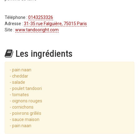
Téléphone :
0143253326
Adresse :
31-35 rue Falguière, 75015 Paris
Site :
www.tandooright.com
Les ingrédients
- pain naan
- cheddar
- salade
- poulet tandoori
- tomates
- oignons rouges
- cornichons
- poivrons grillés
- sauce maison
- pain naan