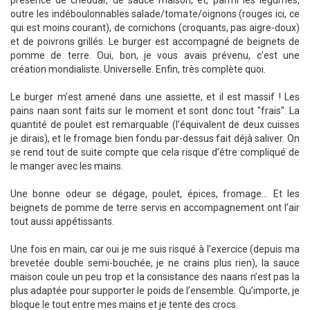
présence de cheddar, de sauce maison, et, parmi les légumes,
outre les indéboulonnables salade/tomate/oignons (rouges ici, ce
qui est moins courant), de cornichons (croquants, pas aigre-doux)
et de poivrons grillés. Le burger est accompagné de beignets de
pomme de terre. Oui, bon, je vous avais prévenu, c’est une
création mondialiste. Universelle. Enfin, très complète quoi.
Le burger m’est amené dans une assiette, et il est massif ! Les
pains naan sont faits sur le moment et sont donc tout "frais". La
quantité de poulet est remarquable (l’équivalent de deux cuisses
je dirais), et le fromage bien fondu par-dessus fait déjà saliver. On
se rend tout de suite compte que cela risque d’être compliqué de
le manger avec les mains.
Une bonne odeur se dégage, poulet, épices, fromage... Et les
beignets de pomme de terre servis en accompagnement ont l’air
tout aussi appétissants.
Une fois en main, car oui je me suis risqué à l’exercice (depuis ma
brevetée double semi-bouchée, je ne crains plus rien), la sauce
maison coule un peu trop et la consistance des naans n’est pas la
plus adaptée pour supporter le poids de l’ensemble. Qu’importe, je
bloque le tout entre mes mains et je tente des crocs.