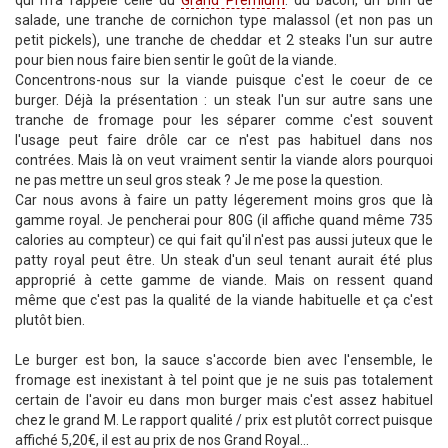
qui m'a rappelé celle du
Grand Premium
. du bacon, un brin de
salade, une tranche de cornichon type malassol (et non pas un
petit pickels), une tranche de cheddar et 2 steaks l'un sur autre
pour bien nous faire bien sentir le goût de la viande.
Concentrons-nous sur la viande puisque c'est le coeur de ce
burger. Déjà la présentation : un steak l'un sur autre sans une
tranche de fromage pour les séparer comme c'est souvent
l'usage peut faire drôle car ce n'est pas habituel dans nos
contrées. Mais là on veut vraiment sentir la viande alors pourquoi
ne pas mettre un seul gros steak ? Je me pose la question.
Car nous avons à faire un patty légerement moins gros que là
gamme royal. Je pencherai pour 80G (il affiche quand même 735
calories au compteur) ce qui fait qu'il n'est pas aussi juteux que le
patty royal peut être. Un steak d'un seul tenant aurait été plus
approprié à cette gamme de viande. Mais on ressent quand
même que c'est pas la qualité de la viande habituelle et ça c'est
plutôt bien.
Le burger est bon, la sauce s'accorde bien avec l'ensemble, le
fromage est inexistant à tel point que je ne suis pas totalement
certain de l'avoir eu dans mon burger mais c'est assez habituel
chez le grand M. Le rapport qualité / prix est plutôt correct puisque
affiché 5,20€, il est au prix de nos Grand Royal...