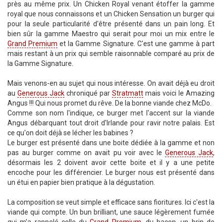
près au même prix. Un Chicken Royal venant étoffer la gamme
royal que nous connaissons et un Chicken Sensation un burger qui
pour la seule particularité d'être présenté dans un pain long. Et
bien sûr la gamme Maestro qui serait pour moi un mix entre le
Grand Premium
et la Gamme Signature. C'est une gamme à part
mais restant à un prix qui semble raisonnable comparé au prix de
la Gamme Signature.
Mais venons-en au sujet qui nous intéresse. On avait déjà eu droit
au
Generous Jack
chroniqué par
Stratmatt
mais voici le Amazing
Angus !!! Qui nous promet du rêve. De la bonne viande chez McDo.
Comme son nom l'indique, ce burger met l'accent sur la viande
Angus débarquant tout droit d'Irlande pour ravir notre palais. Est
ce qu'on doit déjà se lécher les babines ?
Le burger est présenté dans une boite dédiée à la gamme et non
pas au burger comme on avait pu voir avec le
Generous Jack
,
désormais les 2 doivent avoir cette boite et il y a une petite
encoche pour les différencier. Le burger nous est présenté dans
un étui en papier bien pratique à la dégustation.
La composition se veut simple et efficace sans fioritures. Ici c'est la
viande qui compte. Un bun brilliant, une sauce légèrement fumée