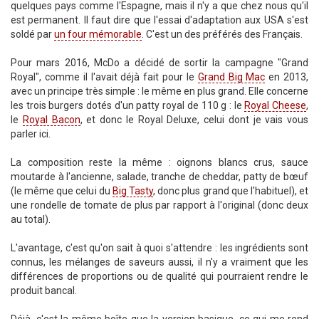
quelques pays comme l'Espagne, mais il n'y a que chez nous qu'il
est permanent. Il faut dire que l'essai d'adaptation aux USA s'est
soldé par
un four mémorable
. C'est un des préférés des Français.
Pour mars 2016, McDo a décidé de sortir la campagne "Grand
Royal", comme il l'avait déjà fait pour le
Grand Big Mac
en 2013,
avec un principe très simple : le même en plus grand. Elle concerne
les trois burgers dotés d'un patty royal de 110 g : le
Royal Cheese
,
le
Royal Bacon
, et donc le Royal Deluxe, celui dont je vais vous
parler ici.
La composition reste la même : oignons blancs crus, sauce
moutarde à l'ancienne, salade, tranche de cheddar, patty de bœuf
(le même que celui du
Big Tasty
, donc plus grand que l'habituel), et
une rondelle de tomate de plus par rapport à l'original (donc deux
au total).
L'avantage, c'est qu'on sait à quoi s'attendre : les ingrédients sont
connus, les mélanges de saveurs aussi, il n'y a vraiment que les
différences de proportions ou de qualité qui pourraient rendre le
produit bancal.