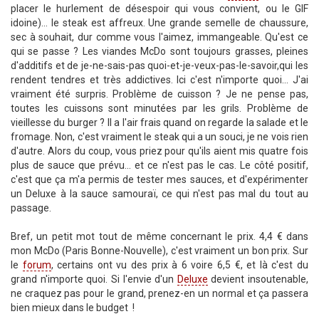
placer le hurlement de désespoir qui vous convient, ou le GIF
idoine)... le steak est affreux. Une grande semelle de chaussure,
sec à souhait, dur comme vous l'aimez, immangeable. Qu'est ce
qui se passe ? Les viandes McDo sont toujours grasses, pleines
d'additifs et de je-ne-sais-pas quoi-et-je-veux-pas-le-savoir,qui les
rendent tendres et très addictives. Ici c'est n'importe quoi... J'ai
vraiment été surpris. Problème de cuisson ? Je ne pense pas,
toutes les cuissons sont minutées par les grils. Problème de
vieillesse du burger ? Il a l'air frais quand on regarde la salade et le
fromage. Non, c'est vraiment le steak qui a un souci, je ne vois rien
d'autre. Alors du coup, vous priez pour qu'ils aient mis quatre fois
plus de sauce que prévu... et ce n'est pas le cas. Le côté positif,
c'est que ça m'a permis de tester mes sauces, et d'expérimenter
un Deluxe à la sauce samouraï, ce qui n'est pas mal du tout au
passage.
Bref, un petit mot tout de même concernant le prix. 4,4 € dans
mon McDo (Paris Bonne-Nouvelle), c'est vraiment un bon prix. Sur
le
forum
, certains ont vu des prix à 6 voire 6,5 €, et là c'est du
grand n'importe quoi. Si l'envie d'un
Deluxe
devient insoutenable,
ne craquez pas pour le grand, prenez-en un normal et ça passera
bien mieux dans le budget !