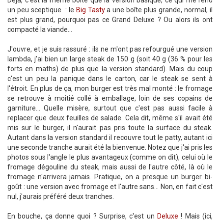
Déjà, c'est la même boîte que la version basique, ce qui me rend
un peu sceptique : le
Big Tasty
a une boîte plus grande, normal, il
est plus grand, pourquoi pas ce Grand Deluxe ? Ou alors ils ont
compacté la viande...
J'ouvre, et je suis rassuré : ils ne m'ont pas refourgué une version
lambda, j'ai bien un large steak de 150 g (soit 40 g (36 % pour les
forts en maths) de plus que la version standard). Mais du coup
c'est un peu la panique dans le carton, car le steak se sent à
l'étroit. En plus de ça, mon burger est très mal monté : le fromage
se retrouve à moitié collé à emballage, loin de ses copains de
garniture... Quelle misère, surtout que c'est pas aussi facile à
replacer que deux feuilles de salade. Cela dit, même s'il avait été
mis sur le burger, il n'aurait pas pris toute la surface du steak.
Autant dans la version standard il recouvre tout le patty, autant ici
une seconde tranche aurait été la bienvenue. Notez que j'ai pris les
photos sous l'angle le plus avantageux (comme on dit), celui où le
fromage dégouline du steak, mais aussi de l'autre côté, là où le
fromage n'arrivera jamais. Pratique, on a presque un burger bi-
goût : une version avec fromage et l'autre sans... Non, en fait c'est
nul, j'aurais préféré deux tranches.
En bouche, ça donne quoi ? Surprise, c'est un
Deluxe
! Mais (ici,