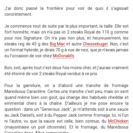
J'ai donc passé la frontière pour voir de quoi il s'agissait
concrètement.
Je commence tout de suite par le plus important, la taille. Elle est
fort honnête, mais on n'a pas ici 2 steaks Royal de 110 g comme
pour nos Signature. On n'a pas non plus, et heureusement, les
steaks reg de 45 g des
Big Mac
et autre
Cheesebuger
. Non, c'est
un format hybride, je dirais 70 g à vue de nez, que je n'avais jamais
eu l'occasion de voir chez
McDonald's
.
Bon, soit, après tout c'est deux fois moins cher, et j'aurais vraiment
été étonné de voir 2 steaks Royal vendus à ce prix.
Pour la garniture, on a d'abord une tranche de fromage
Maredsous Caractère. Certes une tranche c'est peu, mais on sent
quand même bien son goût, qui change des habituels cheddar et
emmental chers à la chaîne. D'ailleurs je me pose encore la
question : dans un "Generous Jack", je m'attends soit à une sauce
au Jack Daniel's, soit à du Pepper Jack comme fromage. Ici, ni l'un
ni l'autre, vu que la sauce est celle, bien connue, du
McChicken
(mayonnaise un poil citronnée). Et le fromage, du Maredsous