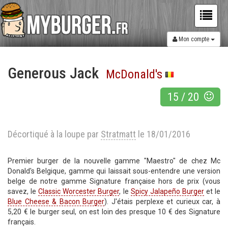
Mon compte
Generous Jack
McDonald's
15
/
20
Décortiqué à la loupe par
Stratmatt
le 18/01/2016
Premier burger de la nouvelle gamme "Maestro" de chez Mc
Donald's Belgique, gamme qui laissait sous-entendre une version
belge de notre gamme Signature française hors de prix (vous
savez, le
Classic Worcester Burger
, le
Spicy Jalapeño Burger
et le
Blue Cheese & Bacon Burger
). J'étais perplexe et curieux car, à
5,20 € le burger seul, on est loin des presque 10 € des Signature
français.