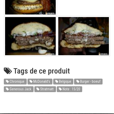
Tags de ce produit
Chronique
McDonald's
Belgique
Burger - boeuf
Generous Jack
Stratmatt
Note : 15/20