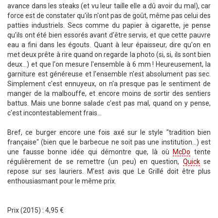
avance dans les steaks (et vu leur taille elle a dû avoir du mal), car
force est de constater qu'ils n'ont pas de goût, même pas celui des
patties industriels. Secs comme du papier à cigarette, je pense
qu'ils ont été bien essorés avant d'être servis, et que cette pauvre
eau a fini dans les égouts. Quant à leur épaisseur, dire qu'on en
met deux prête à rire quand on regarde la photo (si, si, ils sont bien
deux...) et que l'on mesure l'ensemble à 6 mm ! Heureusement, la
garniture est généreuse et l'ensemble n'est absolument pas sec.
Simplement c'est ennuyeux, on n'a presque pas le sentiment de
manger de la malbouffe, et encore moins de sortir des sentiers
battus. Mais une bonne salade c'est pas mal, quand on y pense,
c'est incontestablement frais...
Bref, ce burger encore une fois axé sur le style "tradition bien
française" (bien que le barbecue ne soit pas une institution...) est
une fausse bonne idée qui démontre que, là où
McDo
tente
régulièrement de se remettre (un peu) en question,
Quick
se
repose sur ses lauriers. M'est avis que Le Grillé doit être plus
enthousiasmant pour le même prix.
Prix (2015) : 4,95 €