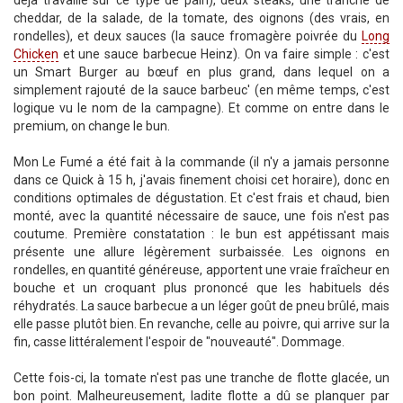
déjà travaillé sur ce type de pain), deux steaks, une tranche de
cheddar, de la salade, de la tomate, des oignons (des vrais, en
rondelles), et deux sauces (la sauce fromagère poivrée du
Long
Chicken
et une sauce barbecue Heinz). On va faire simple : c'est
un Smart Burger au bœuf en plus grand, dans lequel on a
simplement rajouté de la sauce barbeuc' (en même temps, c'est
logique vu le nom de la campagne). Et comme on entre dans le
premium, on change le bun.
Mon Le Fumé a été fait à la commande (il n'y a jamais personne
dans ce Quick à 15 h, j'avais finement choisi cet horaire), donc en
conditions optimales de dégustation. Et c'est frais et chaud, bien
monté, avec la quantité nécessaire de sauce, une fois n'est pas
coutume. Première constatation : le bun est appétissant mais
présente une allure légèrement surbaissée. Les oignons en
rondelles, en quantité généreuse, apportent une vraie fraîcheur en
bouche et un croquant plus prononcé que les habituels dés
réhydratés. La sauce barbecue a un léger goût de pneu brûlé, mais
elle passe plutôt bien. En revanche, celle au poivre, qui arrive sur la
fin, casse littéralement l'espoir de "nouveauté". Dommage.
Cette fois-ci, la tomate n'est pas une tranche de flotte glacée, un
bon point. Malheureusement, ladite flotte a dû se planquer par