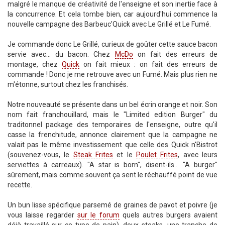
malgré le manque de créativité de l'enseigne et son inertie face à
la concurrence. Et cela tombe bien, car aujourd'hui commence la
nouvelle campagne des Barbeuc'Quick avec Le Grillé et Le Fumé.
Je commande donc Le Grillé, curieux de goûter cette sauce bacon
servie avec... du bacon. Chez
McDo
on fait des erreurs de
montage, chez
Quick
on fait mieux : on fait des erreurs de
commande ! Donc je me retrouve avec un Fumé. Mais plus rien ne
m'étonne, surtout chez les franchisés.
Notre nouveauté se présente dans un bel écrin orange et noir. Son
nom fait franchouillard, mais le "Limited edition Burger" du
traditonnel package des temporaires de l'enseigne, outre qu'il
casse la frenchitude, annonce clairement que la campagne ne
valait pas le même investissement que celle des Quick n'Bistrot
(souvenez-vous, le
Steak Frites
et le
Poulet Frites
, avec leurs
serviettes à carreaux). "A star is born", disent-ils... "A burger"
sûrement, mais comme souvent ça sent le réchauffé point de vue
recette.
Un bun lisse spécifique parsemé de graines de pavot et poivre (je
vous laisse regarder
sur le forum
quels autres burgers avaient