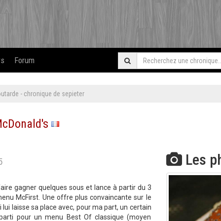
rs
Forum
tarde - chronique de sepieter
cDonald's
Les p
5
aire gagner quelques sous et lance à partir du 3
enu McFirst. Une offre plus convaincante sur le
ui lui laisse sa place avec, pour ma part, un certain
nc parti pour un menu Best Of classique (moyen