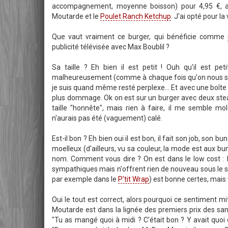
accompagnement, moyenne boisson) pour 4,95 €, a
Moutarde et le
Poulet Ranch Ketchup
. J'ai opté pour l
Que vaut vraiment ce burger, qui bénéficie comme
publicité télévisée avec Max Boublil ?
Sa taille ? Eh bien il est petit ! Ouh qu'il est peti
malheureusement (comme à chaque fois qu'on nous sort 
je suis quand même resté perplexe... Et avec une boîte 
plus dommage. Ok on est sur un burger avec deux ste
taille "honnête", mais rien à faire, il me semble mo
n'aurais pas été (vaguement) calé.
Est-il bon ? Eh bien oui il est bon, il fait son job, son 
moelleux (d'ailleurs, vu sa couleur, la mode est aux bun
nom. Comment vous dire ? On est dans le low cost : l
sympathiques mais n'offrent rien de nouveau sous le so
par exemple dans le
P'tit Wrap
) est bonne certes, mais v
Oui le tout est correct, alors pourquoi ce sentiment
Moutarde est dans la lignée des premiers prix des san
"Tu as mangé quoi à midi ? C'était bon ? Y avait quoi 