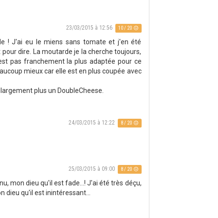
23/03/2015 à 12:56
10 / 20
ide ! J'ai eu le miens sans tomate et j'en été
 pour dire. La moutarde je la cherche toujours,
'est pas franchement la plus adaptée pour ce
beaucoup mieux car elle est en plus coupée avec
ère largement plus un DoubleCheese.
24/03/2015 à 12:22
8 / 20
25/03/2015 à 09:00
8 / 20
u, mon dieu qu'il est fade...! J'ai été très déçu,
dieu qu'il est inintéressant...