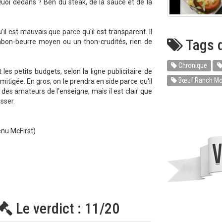
Quoi dedans ? Ben du steak, de la sauce et de la
il est mauvais que parce qu'il est transparent. Il
Tags d
mbon-beurre moyen ou un thon-crudités, rien de
Chronique
les petits budgets, selon la ligne publicitaire de
Bœuf Ranch Mo
itigée. En gros, on le prendra en side parce qu'il
 des amateurs de l'enseigne, mais il est clair que
sser.
menu McFirst)
Le verdict : 11/20