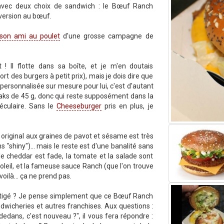
vec deux choix de sandwich : le Bœuf Ranch
a version au bœuf.
son ami au poulet
d'une grosse campagne de
t ! Il flotte dans sa boîte, et je m'en doutais
des burgers à petit prix), mais je dois dire que
personnalisée sur mesure pour lui, c'est d'autant
aks de 45 g, donc qui reste supposément dans la
léculaire. Sans le
Cheeseburger
pris en plus, je
bun original aux graines de pavot et sésame est très
s "shiny")... mais le reste est d'une banalité sans
e cheddar est fade, la tomate et la salade sont
leil, et la fameuse sauce Ranch (que l'on trouve
oilà... ça ne prend pas.
 mitigé ? Je pense simplement que ce Bœuf Ranch
dwicheries et autres franchises. Aux questions :
dedans, c'est nouveau ?", il vous fera répondre :