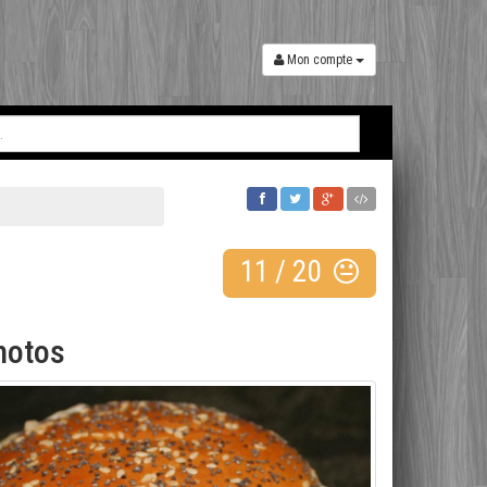
Mon compte
11
/
20
hotos