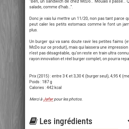
"Ben, un sandwich de chez McDo... Mouais il passe... 
salade, comme d'hab...".
Donc je vais lui mettre un 11/20, non pas tant parce qu'
peut caler les petits estomacs comme le font un ja
plus.
Un burger qui va sans doute ravir les petites faims (et 
McDo sur ce produit), mais qui laissera une impression m
n'est pas désagréable, qu'on reste en train ultra connu
rayon innovation et réel burger complet, on pourra repa
Prix (2015) : entre 3 € et 3,30 € (burger seul), 4,95 € (
Poids : 187 g
Calories : 442 kcal
Merci à
Jafar
pour les photos.
Les ingrédients