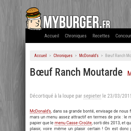
Accueil
Chroniques
Recettes
Concou
Accueil
Chroniques
McDonald's
Bœuf Ranch Mou
Bœuf Ranch Moutarde
M
Décortiqué à la loupe par
sepieter
le 23/03/201
McDonald's
, dans sa grande bonté, envisage de nous f
mars un menu assez attractif en termes de prix : le m
papier que le
menu Casse-Croûte
, sorti dès 2013, et q
plaisir, voire même un plaisir certain ! On est do