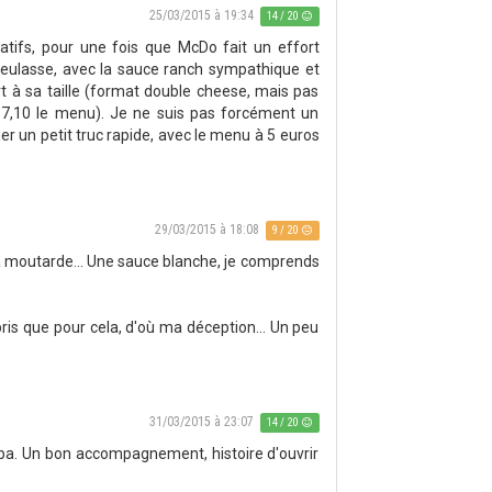
25/03/2015 à 19:34
14 / 20
gatifs, pour une fois que McDo fait un effort
égueulasse, avec la sauce ranch sympathique et
t à sa taille (format double cheese, mais pas
 à 7,10 le menu). Je ne suis pas forcément un
r un petit truc rapide, avec le menu à 5 euros
29/03/2015 à 18:08
9 / 20
e la moutarde... Une sauce blanche, je comprends
pris que pour cela, d'où ma déception... Un peu
31/03/2015 à 23:07
14 / 20
sympa. Un bon accompagnement, histoire d'ouvrir