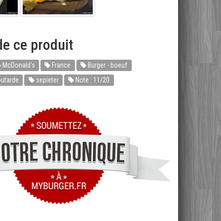
e ce produit
McDonald's
France
Burger - boeuf
utarde
sepieter
Note : 11/20