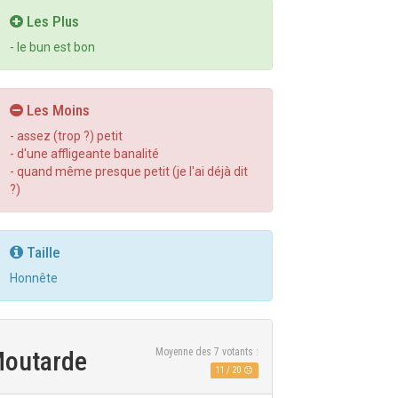
Les Plus
- le bun est bon
Les Moins
- assez (trop ?) petit
- d'une affligeante banalité
- quand même presque petit (je l'ai déjà dit
?)
Taille
Honnête
Moutarde
Moyenne des
7
votants :
11
/
20