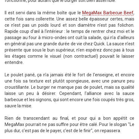
fonctionne, pour autant que le burger soit bien assemblé.
Il est servi dans la même boîte que le
MegaMax Barbecue Beef
,
cette fois sans collerette. Une assez belle épaisseur certes, mais
ce n'est pas un poids lourd et son diamètre n'est pas folichon.
Rapide coup d'œil à l'intérieur : le temps de rentrer chez moi et le
passage au four à micro-ondes ont cuit la salade, qui n'a d'ailleurs
en général pas une grande durée de vie chez Quick. La sauce n'est
présente que sous le bun supérieur, n'en espérez donc pas à tous
les étages comme le visuel (non contractuel) pouvait le laisser
entendre.
Le poulet pané, ça n'a jamais été le fort de l'enseigne, et encore
une fois sa texture est plutôt spongieuse, avec une panure peu
croustillante. Le burger ne manque pas de poulet, mais sa qualité
laisse un peu à désirer. Cependant, l'alliance avec la sauce
barbecue et les oignons, qui sont encore une fois coupés très gros,
sauve la mise.
Rien de transcendant au final, et pour qui a bon appétit ce
MegaMax pourrait ne pas suffire pour être calé. Pour le slogan "Le
plus dur, c'est pas de le payer, c'est de le finir", on repassera.