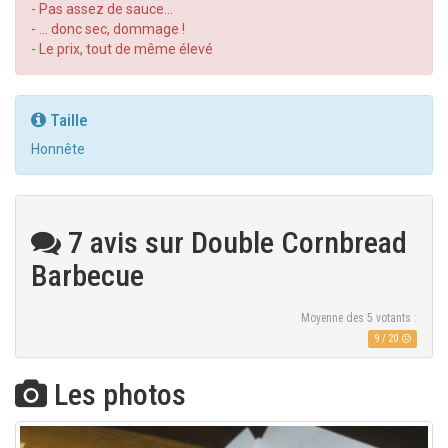
- Pas assez de sauce...
- ... donc sec, dommage !
- Le prix, tout de même élevé
Taille
Honnête
7 avis sur Double Cornbread
Barbecue
Moyenne des
5
votants :
9
/
20
Les photos