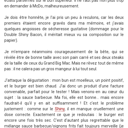
éclats parsemés sur le bun supérieur. Il ne faut pas non plus trop
en demander à McDo, malheureusement.
Je dois être honnête, je l'ai pris un peu à reculons, car les deux
premiers étaient encore gravés dans ma mémoire, et j'avais
quelques angoisses de sécheresse gustative (dommage pour le
Double Shiny Bacon, il méritait mieux vu sa composition sur le
papier).
Je m'empare néanmoins courageusement de la bête, qui se
révèle être de bonne taille avec son pain carré et ses deux steaks
de la taille de ceux du Grand Big Mac. Mais ne rêvez tout de même
pas : il ne calera pas un gros mangeur à lui tout seul.
J'attaque la dégustation : mon bun est moelleux, un point positif,
et le burger est bien chaud. J'ai donc un produit d'une facture
convenable, parfait pour le tester ! Mais venons-en au cœur du
sujet : la sauce barbecue. Ma foi, elle est bonne... mais encore
faudrait-il qu'il y en ait suffisamment ! Et c'est le problème
justement : comme sur le
Shiny
, il en manque cruellement une
dose correcte. Exactement ce que je redoutais : le burger est
encore une fois très sec. C'est d'autant plus regrettable que le
mélange sauce barbecue/oignons frits fait toujours merveille (je