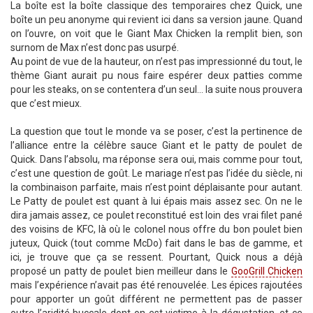
La boîte est la boîte classique des temporaires chez Quick, une
boîte un peu anonyme qui revient ici dans sa version jaune. Quand
on l’ouvre, on voit que le Giant Max Chicken la remplit bien, son
surnom de Max n’est donc pas usurpé.
Au point de vue de la hauteur, on n’est pas impressionné du tout, le
thème Giant aurait pu nous faire espérer deux patties comme
pour les steaks, on se contentera d’un seul… la suite nous prouvera
que c’est mieux.
La question que tout le monde va se poser, c’est la pertinence de
l’alliance entre la célèbre sauce Giant et le patty de poulet de
Quick. Dans l’absolu, ma réponse sera oui, mais comme pour tout,
c’est une question de goût. Le mariage n’est pas l’idée du siècle, ni
la combinaison parfaite, mais n’est point déplaisante pour autant.
Le Patty de poulet est quant à lui épais mais assez sec. On ne le
dira jamais assez, ce poulet reconstitué est loin des vrai filet pané
des voisins de KFC, là où le colonel nous offre du bon poulet bien
juteux, Quick (tout comme McDo) fait dans le bas de gamme, et
ici, je trouve que ça se ressent. Pourtant, Quick nous a déjà
proposé un patty de poulet bien meilleur dans le
GooGrill Chicken
mais l’expérience n’avait pas été renouvelée. Les épices rajoutées
pour apporter un goût différent ne permettent pas de passer