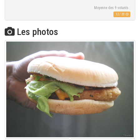
Moyenne des
9
votants :
12
/
20
Les photos