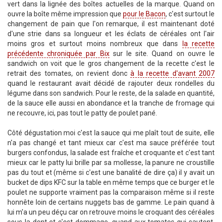
vert dans la lignée des boîtes actuelles de la marque. Quand on
ouvre la boîte même impression que
pour le Bacon
, c'est surtout le
changement de pain que l'on remarque, il est maintenant doté
d'une strie dans sa longueur et les éclats de céréales ont l'air
moins gros et surtout moins nombreux que dans
la recette
précédente chroniquée par Bix
sur le site. Quand on ouvre le
sandwich on voit que le gros changement de la recette c'est le
retrait des tomates, on revient donc
à la recette d'avant 2007
quand le restaurant avait décidé de rajouter deux rondelles du
légume dans son sandwich. Pour le reste, de la salade en quantité,
de la sauce elle aussi en abondance et la tranche de fromage qui
ne recouvre, ici, pas tout le patty de poulet pané.
Côté dégustation moi c'est la sauce qui me plaît tout de suite, elle
n'a pas changé et tant mieux car c'est ma sauce préférée tout
burgers confondus, la salade est fraîche et croquante et c'est tant
mieux car le patty lui brille par sa mollesse, la panure ne croustille
pas du tout et (même si c'est une banalité de dire ça) il y avait un
bucket de dips KFC sur la table en même temps que ce burger et le
poulet ne supporte vraiment pas la comparaison même si il reste
honnête loin de certains nuggets bas de gamme. Le pain quand à
lui m'a un peu déçu car on retrouve moins le croquant des céréales