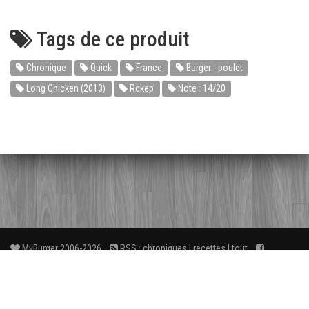
Tags de ce produit
Chronique
Quick
France
Burger - poulet
Long Chicken (2013)
Rckep
Note : 14/20
MyBurger 2006-2026
RSS :
chroniques
|
recettes
|
tout
Facebook
3
FAQ
À propos
Liens
Contact
wé
L'ensemble des textes et photos de MyBurger.fr est mis à disposition sous
licence
Creative Commons
.