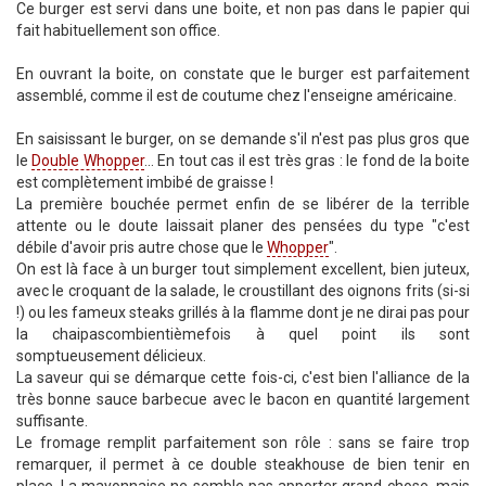
Ce burger est servi dans une boite, et non pas dans le papier qui
fait habituellement son office.
En ouvrant la boite, on constate que le burger est parfaitement
assemblé, comme il est de coutume chez l'enseigne américaine.
En saisissant le burger, on se demande s'il n'est pas plus gros que
le
Double Whopper
... En tout cas il est très gras : le fond de la boite
est complètement imbibé de graisse !
La première bouchée permet enfin de se libérer de la terrible
attente ou le doute laissait planer des pensées du type "c'est
débile d'avoir pris autre chose que le
Whopper
".
On est là face à un burger tout simplement excellent, bien juteux,
avec le croquant de la salade, le croustillant des oignons frits (si-si
!) ou les fameux steaks grillés à la flamme dont je ne dirai pas pour
la chaipascombientièmefois à quel point ils sont
somptueusement délicieux.
La saveur qui se démarque cette fois-ci, c'est bien l'alliance de la
très bonne sauce barbecue avec le bacon en quantité largement
suffisante.
Le fromage remplit parfaitement son rôle : sans se faire trop
remarquer, il permet à ce double steakhouse de bien tenir en