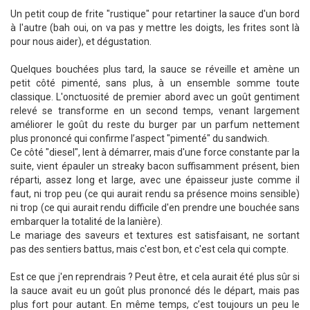
Un petit coup de frite "rustique" pour retartiner la sauce d'un bord
à l'autre (bah oui, on va pas y mettre les doigts, les frites sont là
pour nous aider), et dégustation.
Quelques bouchées plus tard, la sauce se réveille et amène un
petit côté pimenté, sans plus, à un ensemble somme toute
classique. L'onctuosité de premier abord avec un goût gentiment
relevé se transforme en un second temps, venant largement
améliorer le goût du reste du burger par un parfum nettement
plus prononcé qui confirme l’aspect "pimenté" du sandwich.
Ce côté "diesel", lent à démarrer, mais d'une force constante par la
suite, vient épauler un streaky bacon suffisamment présent, bien
réparti, assez long et large, avec une épaisseur juste comme il
faut, ni trop peu (ce qui aurait rendu sa présence moins sensible)
ni trop (ce qui aurait rendu difficile d'en prendre une bouchée sans
embarquer la totalité de la lanière).
Le mariage des saveurs et textures est satisfaisant, ne sortant
pas des sentiers battus, mais c'est bon, et c'est cela qui compte.
Est ce que j'en reprendrais ? Peut être, et cela aurait été plus sûr si
la sauce avait eu un goût plus prononcé dés le départ, mais pas
plus fort pour autant. En même temps, c’est toujours un peu le