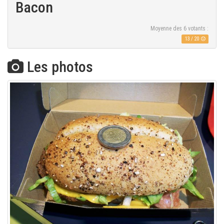
Bacon
Moyenne des
6
votants :
13
/
20
Les photos