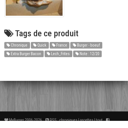
Tags de ce produit
Chronique
Quick
France
Burger - boeuf
Extra Burger Bacon
Lech_Frites
Note : 12/20
MyBurger 2006-2026
RSS :
chroniques
|
recettes
|
tout
Facebook